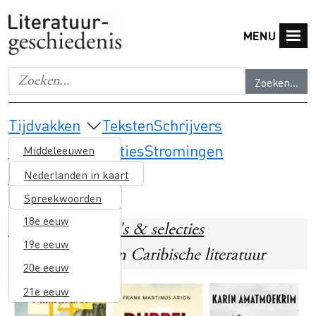
Overslaan en naar de inhoud gaan
MENU
Zoeken...
Geef de woorden op waar je naar wilt zoeken.
Main navigation
Tijdvakken
Teksten
Schrijvers
Thema's & selecties
Stromingen
Middeleeuwen
Lesmateriaal
16e eeuw
Nederlanden in kaart
17e eeuw
Spreekwoorden
18e eeuw
Home
Thema's & selecties
19e eeuw
Surinaamse en Caribische literatuur
20e eeuw
Image
21e eeuw