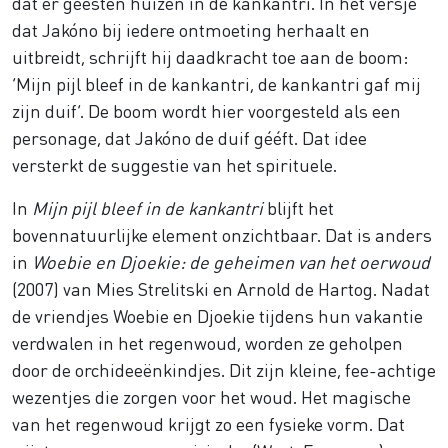
dat er geesten huizen in de kankantri. In het versje
dat Jakóno bij iedere ontmoeting herhaalt en
uitbreidt, schrijft hij daadkracht toe aan de boom:
‘Mijn pijl bleef in de kankantri, de kankantri gaf mij
zijn duif’. De boom wordt hier voorgesteld als een
personage, dat Jakóno de duif gééft. Dat idee
versterkt de suggestie van het spirituele.
In
Mijn pijl bleef in de kankantri
blijft het
bovennatuurlijke element onzichtbaar. Dat is anders
in
Woebie en Djoekie: de geheimen van het oerwoud
(2007) van Mies Strelitski en Arnold de Hartog. Nadat
de vriendjes Woebie en Djoekie tijdens hun vakantie
verdwalen in het regenwoud, worden ze geholpen
door de orchideeënkindjes. Dit zijn kleine, fee-achtige
wezentjes die zorgen voor het woud. Het magische
van het regenwoud krijgt zo een fysieke vorm. Dat