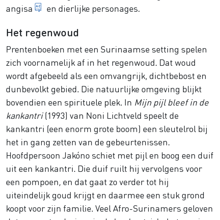
traditionele Surinaamse hoofddoek
angisa
en dierlijke personages.
Het regenwoud
Prentenboeken met een Surinaamse setting spelen
zich voornamelijk af in het regenwoud. Dat woud
wordt afgebeeld als een omvangrijk, dichtbebost en
dunbevolkt gebied. Die natuurlijke omgeving blijkt
bovendien een spirituele plek. In
Mijn pijl bleef in de
kankantri
(1993) van Noni Lichtveld speelt de
kankantri (een enorm grote boom) een sleutelrol bij
het in gang zetten van de gebeurtenissen.
Hoofdpersoon Jakóno schiet met pijl en boog een duif
uit een kankantri. Die duif ruilt hij vervolgens voor
een pompoen, en dat gaat zo verder tot hij
uiteindelijk goud krijgt en daarmee een stuk grond
koopt voor zijn familie. Veel Afro-Surinamers geloven