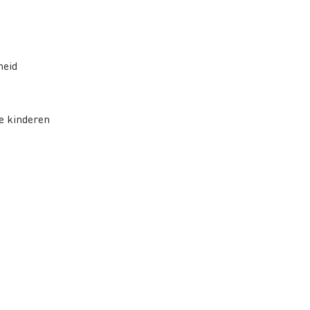
heid
e kinderen