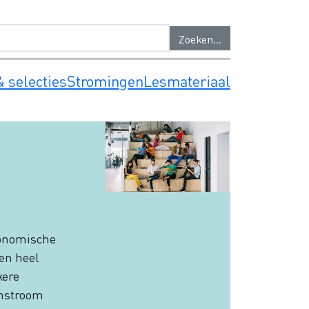
 selecties
Stromingen
Lesmateriaal
Image
conomische
en heel
kere
enstroom