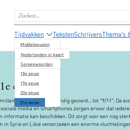
Zoeken...
Geef de woorden op waar je naar wilt zoeken.
Main navigation
Tijdvakken
Teksten
Schrijvers
Thema's &
Middeleeuwen
16e eeuw
Nederlanden in kaart
17e eeuw
Spreekwoorden
18e eeuw
19e eeuw
1e eeuw
20e eeuw
illennium werden uitbundig gevierd... tot "9/11". De e
21e eeuw
, sociale media en smartphones zorgen ervoor dat iedere
n informatie kan beschikken. Dit zorgt voor een nog ster
en in Syrië en Libië veroorzaken een enorme vluchteling