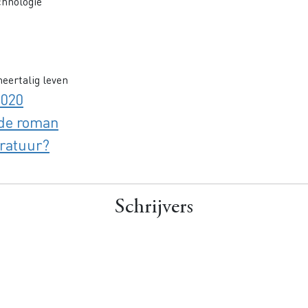
chnologie
eertalig leven
2020
 de roman
eratuur?
Schrijvers