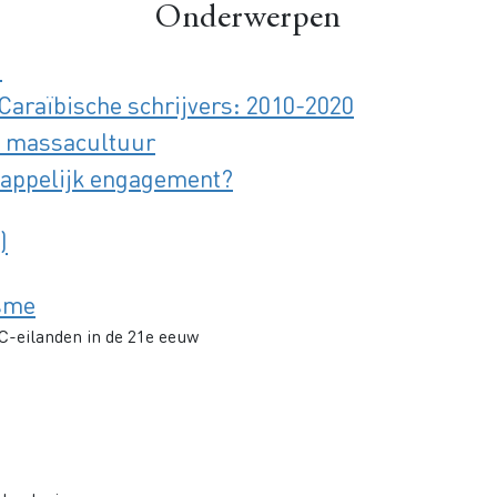
Onderwerpen
u
araïbische schrijvers: 2010-2020
en massacultuur
happelijk engagement?
)
isme
C-eilanden in de 21e eeuw