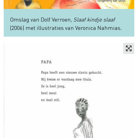
Omslag van Dolf Verroen,
Slaaf kindje slaaf
(2006) met illustraties van Veronica Nahmias.