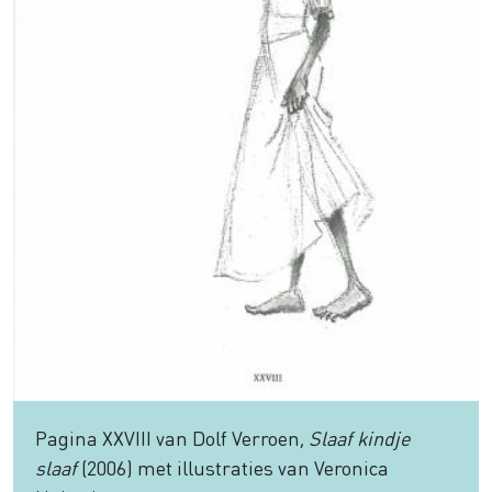
Pagina XXVIII van Dolf Verroen,
Slaaf kindje
slaaf
(2006) met illustraties van Veronica