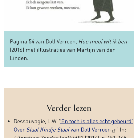
Pagina 54 van Dolf Verroen,
Hoe mooi wit ik ben
(2016) met iIllustraties van Martijn van der
Linden.
Verder lezen
Dessauvagie, L.W. ‘
’En toch is alles echt gebeurd’
Over
Slaaf Kindje Slaaf
van Dolf Verroen
’. In:
Literatuur Zonder leeftijd
93 (2014), p. 151-165.