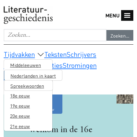
Overslaan en naar de inhoud gaan
MENU
Zoeken...
Geef de woorden op waar je naar wilt zoeken.
Main navigation
Tijdvakken
Teksten
Schrijvers
Thema's & selecties
Stromingen
Middeleeuwen
Lesmateriaal
16e eeuw
Nederlanden in kaart
17e eeuw
Spreekwoorden
18e eeuw
Image
19e eeuw
20e eeuw
21e eeuw
Welkom in de 16e