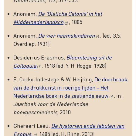
Anoniem,
De ‘Disticha Catonis’ in het
Middelnederlandsch
, 1885
Anoniem,
De vier heemskinderen
, (ed. G.S.
Overdiep, 1931)
Desiderius Erasmus,
Bloemlezing uit de
Colloquia
, 1518 (ed. Y. H. Rogge, 1928)
E. Cockx-Indestege & W. Heijting,
De doorbraak
van de drukkunst in roerige tijden - Het
Nederlandse boek in de zestiende eeuw
, in:
Jaarboek voor de Nederlandse
boekgeschiedenis
, 2010
Gheraert Leeu,
De hystorien ende fabulen van
Esopus
,
1485 (ed. H. Rijns, 2013)