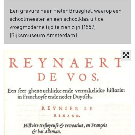
Een gravure naar Pieter Brueghel, waarop een
schoolmeester en een schoolklas uit de
vroegmoderne tijd te zien zijn (1557)
(Rijksmuseum Amsterdam)