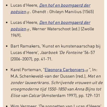
Lucas d'Heere,
Den hof en boomgaerd der
poësien
. Ghendt : Ghileyn Manilius (1565)
Lucas d’Heere,
Den hof en boomgaerd der
poësien
, Werner Waterschoot (ed.) (Zwolle
1969).
Bart Ramakers, ‘Kunst en kunstenaarschap bij
Lucas d’Heere’,
Jaarboek ‘De Fonteine’
56-57
(2006-2007), pp. 41-71.
Karel Porteman, “
Eleonora Carboniers
”, In:
M.A. Schenkeveld-van der Dussen (red.),
Met en
zonder lauwerkrans. Schrijvende vrouwen uit de
vroegmoderne tijd 1550-1850 van Anna Bijns tot
Elise van Calcar
(Amsterdam 1997), pp. 129-131
Wim Vermeer, ‘De sonnetten van Lucas d'Heere’,