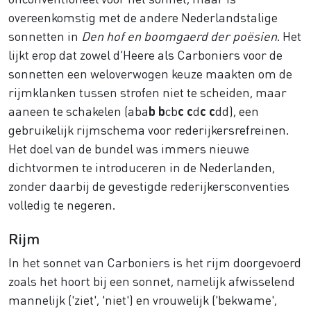
overeenkomstig met de andere Nederlandstalige
sonnetten in
Den hof en boomgaerd der poësien
. Het
lijkt erop dat zowel d’Heere als Carboniers voor de
sonnetten een weloverwogen keuze maakten om de
rijmklanken tussen strofen niet te scheiden, maar
aaneen te schakelen (aba
b
b
cb
c c
d
c c
dd), een
gebruikelijk rijmschema voor rederijkersrefreinen.
Het doel van de bundel was immers nieuwe
dichtvormen te introduceren in de Nederlanden,
zonder daarbij de gevestigde rederijkersconventies
volledig te negeren.
Rijm
In het sonnet van Carboniers is het rijm doorgevoerd
zoals het hoort bij een sonnet, namelijk afwisselend
mannelijk ('ziet', 'niet') en vrouwelijk ('bekwame',