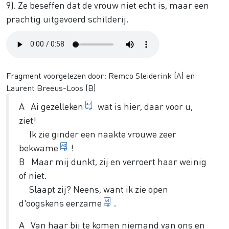
9). Ze beseffen dat de vrouw niet echt is, maar een
prachtig uitgevoerd schilderij.
Audio
file
Fragment voorgelezen door: Remco Sleiderink (A) en
Laurent Breeus-Loos (B)
vriend
A Ai
gezelleken
wat is hier, daar voor u,
ziet!
Ik zie ginder een naakte vrouwe zeer
bevallig
bekwame
!
B Maar mij dunkt, zij en verroert haar weinig
of niet.
Slaapt zij? Neens, want ik zie open
heerlijke
d'oogskens
eerzame
.
A Van haar bij te komen niemand van ons en