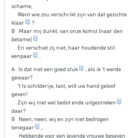
schame,
Want wie zou verschrikt zijn van
dat gezichte
dat schitterende schouwspel
klaar
?
B Maar mij dunkt, van onze komst
(naar den
zoals het hoort
betame)
En verschiet zij niet, haar houdende stil
voortdurend
eenpaar
.
grap
A Is dat niet een goed
stuk
, aIs ik 't werde
gewaar?
't Is schilderije, tast, wilt uw hand geloof
geven!
beet
Zijn wij niet wel bedot ende
uitgestreken
daar?
B Neen, neen, wij en zijn niet bedrogen
geheel en al
tenegaar
,
Hebbende voor een levende vrouwe
beseven