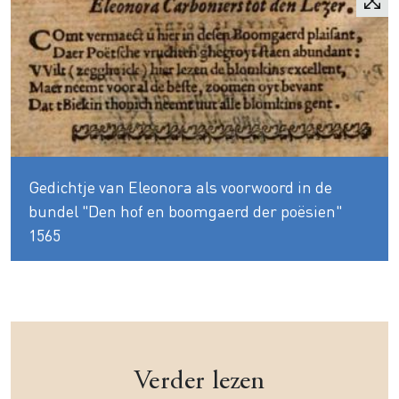
Gedichtje van Eleonora als voorwoord in de
bundel "Den hof en boomgaerd der poësien"
1565
Verder lezen