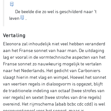
gehouden
De beelde die zo wel is geschilderd
naar 't
naar de werkelijkheid
leven
.
Vertaling
Eleonora zal inhoudelijk niet veel hebben veranderd
aan het Franse sonnet van haar man. De uitdaging
lag er vooral in de vormtechnische aspecten van het
Franse sonnet zo nauwkeurig mogelijk te vertalen
naar het Nederlands. Het gedicht van Carboniers
slaagt hierin met vlag en wimpel. Hoewel het sonnet
van veertien regels in dialoogvorm is opgezet, blijft
de traditionele indeling van octaaf (twee strofes van
vier regels) en sextet (twee strofes van drie regels)
overeind. Het rijmschema (abab bcbc cdc cdd) is wel
onconventioneel voor het sonnet, maar is