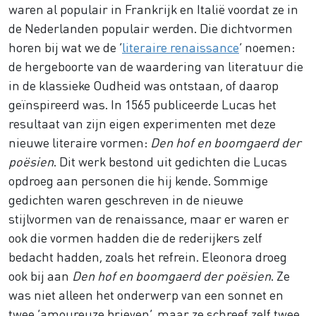
waren al populair in Frankrijk en Italië voordat ze in
de Nederlanden populair werden. Die dichtvormen
horen bij wat we de ‘
literaire renaissance
’ noemen:
de hergeboorte van de waardering van literatuur die
in de klassieke Oudheid was ontstaan, of daarop
geïnspireerd was. In 1565 publiceerde Lucas het
resultaat van zijn eigen experimenten met deze
nieuwe literaire vormen:
Den hof en boomgaerd der
poësien
. Dit werk bestond uit gedichten die Lucas
opdroeg aan personen die hij kende. Sommige
gedichten waren geschreven in de nieuwe
stijlvormen van de renaissance, maar er waren er
ook die vormen hadden die de rederijkers zelf
bedacht hadden, zoals het refrein. Eleonora droeg
ook bij aan
Den hof en boomgaerd der poësien
. Ze
was niet alleen het onderwerp van een sonnet en
twee ‘amoureuze brieven’, maar ze schreef zelf twee