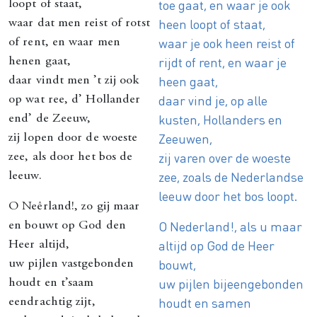
toe gaat, en waar je ook
loopt of staat,
heen loopt of staat,
waar dat men reist of rotst
waar je ook heen reist of
of rent, en waar men
rijdt of rent, en waar je
henen gaat,
heen gaat,
daar vindt men ’t zij ook
daar vind je, op alle
op wat ree, d’ Hollander
kusten, Hollanders en
end’ de Zeeuw,
Zeeuwen,
zij lopen door de woeste
zij varen over de woeste
zee, als door het bos de
zee, zoals de Nederlandse
leeuw.
leeuw door het bos loopt.
O Neêrland!, zo gij maar
O Nederland!, als u maar
en bouwt op God den
altijd op God de Heer
Heer altijd,
bouwt,
uw pijlen vastgebonden
uw pijlen bijeengebonden
houdt en t’saam
houdt en samen
eendrachtig zijt,