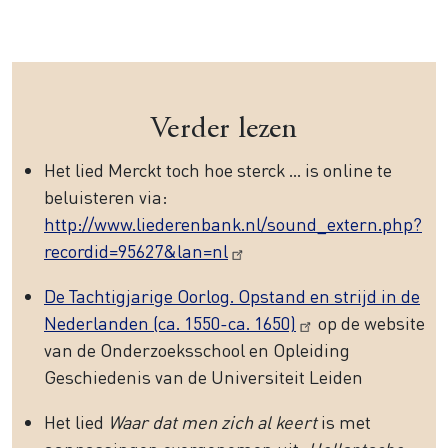
Verder lezen
Het lied Merckt toch hoe sterck … is online te
beluisteren via:
http://www.liederenbank.nl/sound_extern.php?
recordid=95627&lan=nl
De Tachtigjarige Oorlog. Opstand en strijd in de
Nederlanden (ca. 1550-ca. 1650)
op de website
van de Onderzoeksschool en Opleiding
Geschiedenis van de Universiteit Leiden
Het lied
Waar dat men zich al keert
is met