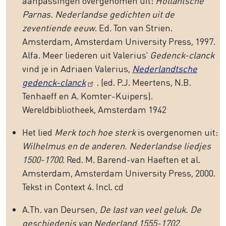
aanpassingen overgenomen uit:
Hollantsche
Parnas. Nederlandse gedichten uit de
zeventiende eeuw
. Ed. Ton van Strien.
Amsterdam, Amsterdam University Press, 1997.
Alfa. Meer liederen uit Valerius’
Gedenck-clanck
vind je in Adriaen Valerius,
Nederlandtsche
gedenck-clanck
. (ed. P.J. Meertens, N.B.
Tenhaeff en A. Komter-Kuipers).
Wereldbibliotheek, Amsterdam 1942
Het lied
Merk toch hoe sterk
is overgenomen uit:
Wilhelmus en de anderen. Nederlandse liedjes
1500-1700
. Red. M. Barend-van Haeften et al.
Amsterdam, Amsterdam University Press, 2000.
Tekst in Context 4. Incl. cd
A.Th. van Deursen,
De last van veel geluk. De
geschiedenis van Nederland 1555-1702
.