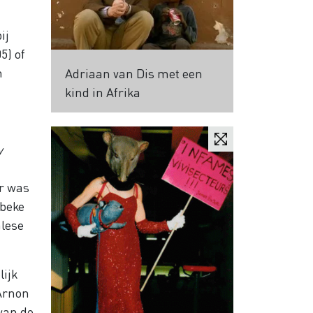
ij
05) of
m
Adriaan van Dis met een
kind in Afrika
y
er was
rbeke
alese
lijk
 Arnon
van de