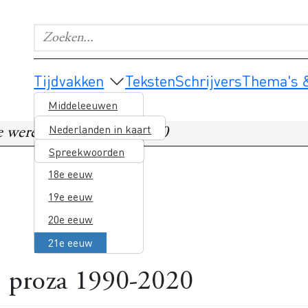
Zoeken...
Geef de woorden op waar je naar wilt zoeken.
Main navigation
Tijdvakken
Teksten
Schrijvers
Thema's &
Middeleeuwen
16e eeuw
Nederlanden in kaart
e wereld: proza 1990-2020
17e eeuw
Spreekwoorden
18e eeuw
19e eeuw
20e eeuw
21e eeuw
: proza 1990-2020