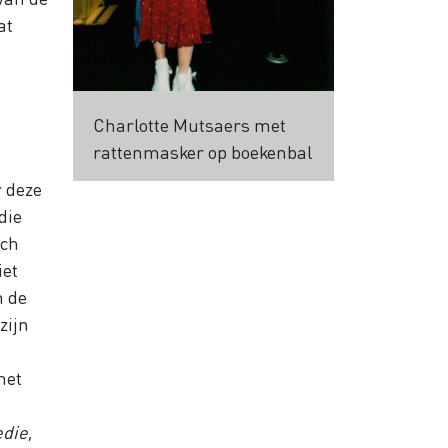
at
Charlotte Mutsaers met
rattenmasker op boekenbal
r deze
die
sch
iet
n de
zijn
het
edie
,