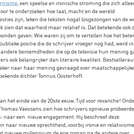
rnisme
, een speelse en ironische stroming die zich alle
oor te onderzoeken hoe taal, macht en de wereld
ties zijn, leken die teksten nogal losgezongen van de w
 zien dat waarheid maar relatief is. Dat betekende ook 
 konden geven. Wie waren zij om te vertellen hoe het bete
ublieke positie die de schrijver vroeger nog had, werd i
andere beroemdheden die op de televisie hun mening g
ers ook belangrijker dan literaire kwaliteit. Bestsellera
 vaker naar haar mening gevraagd over maatschappelijke
 bekende dichter Tonnus Oosterhoff.
aan het einde van de 20ste eeuw. Tijd voor revanche! Ond
t Thomas Vaessens zien hoe schrijvers opnieuw probeerd
: naar een nieuw engagement. Hij beschreef deze
n naar nieuwe oprechtheid, voorbij ironie en relativisme
et nieuwe millennium de ene roman na de andere over