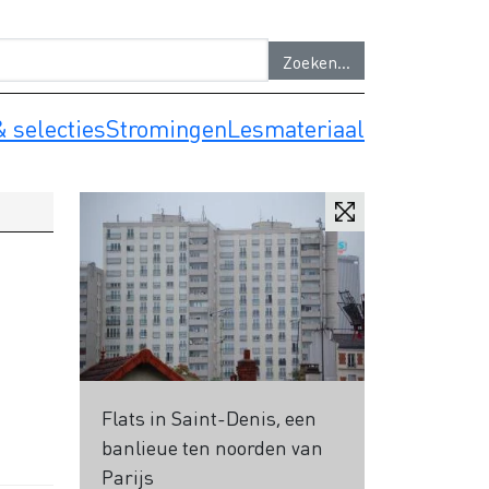
 selecties
Stromingen
Lesmateriaal
Flats in Saint-Denis, een
banlieue ten noorden van
Parijs