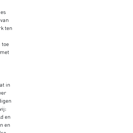
ges
 van
rk ten
 toe
 met
at in
ver
digen
ij:
ld en
en en
dse