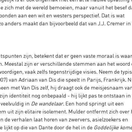
die zich met de wereld bemoeien, maar vanuit het besef d
ebonden aan een wit en westers perspectief. Dat is wat
 anders maakt dan bijvoorbeeld dat van J.J. Cremer in
chtspunten zijn, betekent dat er geen vaste moraal is waa
. Meestal zijn er verschillende stemmen aan het woord 
oordigen, vaak zelfs tegenstrijdige visies. Neem de typi
07) van Adriaan van Dis die speelt in Parijs, Frankrijk. N
meen met Van Dis zelf, hij draagt ook de meisjesnaam va
jn identiteit nog onbepaald - hij lijkt pas te ontstaan in 
veelvuldig in
De wandelaar
. Een hond springt uit een
 uit zijn elitaire isolement. Mulder ontfermt zich over 
en de verhalen laat horen van zwervers, asielzoekers en
lijkt op die van Dante door de hel in de
Goddelijke kom