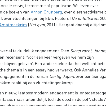
nciële crisis, terrorisme of populisme. We lezen over
in de boeken van
Arnon Grunberg
, over dierenactivisme b
8), over vluchtelingen bij Elvis Peeters (
De ontelbaren
, 20
 Amatmoekrim
(
Het gym
, 2011). Het gaat daarbij altijd o
en over al te duidelijk engagement. Toen
Slaap zacht, Johnn
en recensent: ‘Voor één keer vergeven we hem zijn
blijven geloven’. Een ander stelde dat het wellicht bet
sche thema’s in een essay had verwerkt. Ook Annelies Ve
aar engagement in de roman
Dertig dagen
, over een Seneg
trokken raakt bij een vluchtelingenkamp.
t, een nieuw, laatpostmodern engagement is ontegenzegge
ntasie, maar uiteindelijk toch de dood in de pot", stelde
egelijk is er ook ongemak met een al te nauwe opvatting 