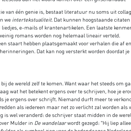
tie van één genie is, bestaat literatuur nu soms uit colla
en we
intertekstualiteit
. Dat kunnen hoogstaande citaten
d liedjes, e-mails of krantenartikelen. Een laatste kenme
weinig romans worden nog helemaal lineair verteld.
en staart hebben plaatsgemaakt voor verhalen die af en
 herinneringen. Dat kan nog versterkt worden doordat je
 bij de wereld zelf te komen. Want waar het steeds om ga
raag wat het betekent ergens over te schrijven, hoe je ero
ls je ergens over schrijft. Niemand durft meer te verkon
 redden als iedereen maar net zo verlicht zal worden als w
g is wel veranderd: de schrijver staat midden in de were
 over Mulder in
De wandelaar
wordt gezegd: "Hij liep alle
 Mulder als symbool zien voor de hedendaagse Nederlan