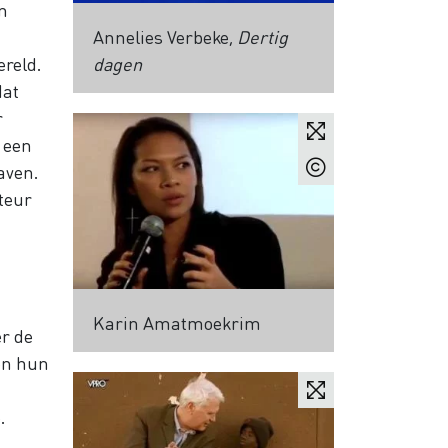
en
Annelies Verbeke,
Dertig
ereld.
dagen
dat
r
n een
aven.
uteur
Karin Amatmoekrim
er de
en hun
.