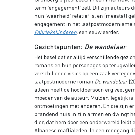
term ‘engagement’ zelf. Dit zijn auteurs 
hun ‘waarheid’ relatief is, en (meestal) g
engagement in het laatpostmodernisme zo
Fabriekskinderen
, een eeuw eerder.
Gezichtspunten:
De wandelaar
Het besef dat er altijd verschillende gezi
romans en hun personages op terugvallen
verschillende visies op een zaak vertegenw
laatpostmoderne roman
De wandelaar
(20
alleen heeft de hoofdpersoon erg veel ge
moeder van de auteur: Mulder. Tegelijk is zi
ontmoetingen met anderen. En die zijn er 
brandend huis in zijn armen en dwingt hem
dier, dat hem door een onderwereld leidt 
Albanese maffialeden. In een rondgang die 