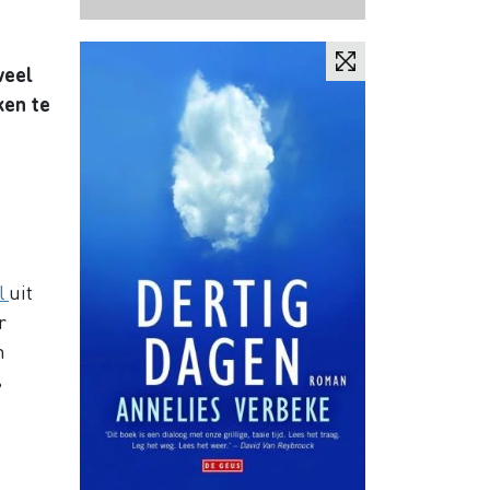
veel
ken te
l
uit
r
n
s