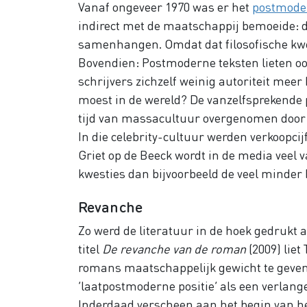
Vanaf ongeveer 1970 was er het
postmode
indirect met de maatschappij bemoeide: d
samenhangen. Omdat dat filosofische kwes
Bovendien: Postmoderne teksten lieten ook
schrijvers zichzelf weinig autoriteit meer
moest in de wereld? De vanzelfsprekende p
tijd van massacultuur overgenomen door 
In die celebrity-cultuur werden verkoopcijf
Griet op de Beeck wordt in de media veel
kwesties dan bijvoorbeeld de veel minder
Revanche
Zo werd de literatuur in de hoek gedrukt 
titel
De revanche van de roman
(2009) lie
romans maatschappelijk gewicht te geven
‘laatpostmoderne positie’ als een verlange
Inderdaad verscheen aan het begin van h