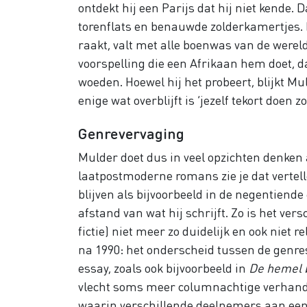
ontdekt hij een Parijs dat hij niet kende. 
torenflats en benauwde zolderkamertjes
raakt, valt met alle boenwas van de werel
voorspelling die een Afrikaan hem doet, 
woeden. Hoewel hij het probeert, blijkt M
enige wat overblijft is ‘jezelf tekort doen 
Genrevervaging
Mulder doet dus in veel opzichten denken a
laatpostmoderne romans zie je dat vertell
blijven als bijvoorbeeld in de negentiende 
afstand van wat hij schrijft. Zo is het ver
fictie) niet meer zo duidelijk en ook niet
na 1990: het onderscheid tussen de genre
essay, zoals ook bijvoorbeeld in
De hemel 
vlecht soms meer columnachtige verhandel
waarin verschillende deelnemers aan een