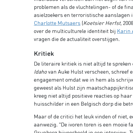
problemen als de vluchtelingen- of de fina
asielzoekers en terroristische aanslagen 
Charlotte Mutsaers
(
Koetsier Herfst
, 200
over de multiculturele identiteit bij
Karin
vragen die de actualiteit overstijgen.
Kritiek
De literaire kritiek is niet altijd te sprek
Idaho
van Auke Hulst verscheen, schreef e
engagement omdat we in hem als schrijver 
geweest als Hulst zijn maatschappijkriti
kreeg niet altijd positieve reacties op h
huisschilder in een Belgisch dorp die be
Maar of de critici het leuk vinden of nie
aanwezig. "De ivoren toren is een mooie fa
Grunberg bijvoorbeeld in een interview. T