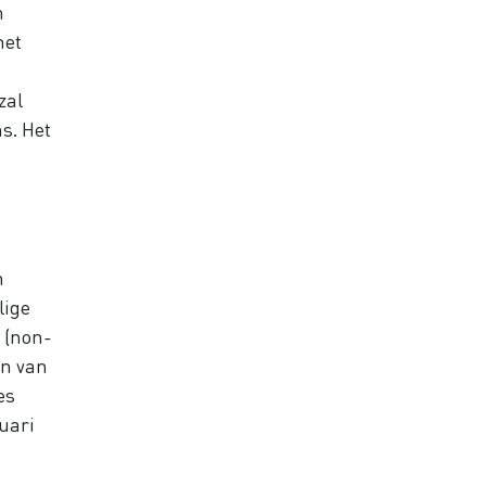
n
met
zal
s. Het
n
lige
’ (non-
an van
es
uari