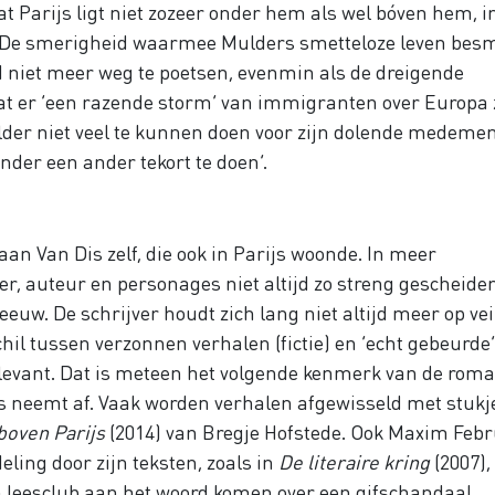
Dat Parijs ligt niet zozeer onder hem als wel bóven hem, i
. De smerigheid waarmee Mulders smetteloze leven bes
d niet meer weg te poetsen, evenmin als de dreigende
dat er ‘een razende storm’ van immigranten over Europa 
ulder niet veel te kunnen doen voor zijn dolende medemen
zonder een ander tekort te doen’.
an Van Dis zelf, die ook in Parijs woonde. In meer
er, auteur en personages niet altijd zo streng gescheide
eeuw. De schrijver houdt zich lang niet altijd meer op vei
schil tussen verzonnen verhalen (fictie) en ‘echt gebeurde
 relevant. Dat is meteen het volgende kenmerk van de rom
s neemt af. Vaak worden verhalen afgewisseld met stukj
boven Parijs
(2014) van Bregje Hofstede. Ook Maxim Febr
ing door zijn teksten, zoals in
De literaire kring
(2007),
 leesclub aan het woord komen over een gifschandaal.