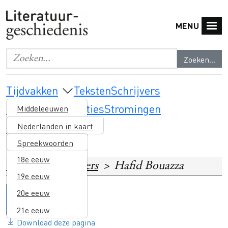
Overslaan en naar de inhoud gaan
MENU
Zoeken...
Geef de woorden op waar je naar wilt zoeken.
Main navigation
Tijdvakken
Teksten
Schrijvers
Thema's & selecties
Stromingen
Middeleeuwen
Lesmateriaal
16e eeuw
Nederlanden in kaart
17e eeuw
Spreekwoorden
18e eeuw
Home
Schrijvers
Hafid Bouazza
19e eeuw
20e eeuw
21e eeuw
Download deze pagina