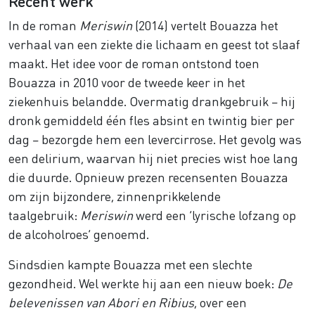
Recent werk
In de roman
Meriswin
(2014) vertelt Bouazza het
verhaal van een ziekte die lichaam en geest tot slaaf
maakt. Het idee voor de roman ontstond toen
Bouazza in 2010 voor de tweede keer in het
ziekenhuis belandde. Overmatig drankgebruik – hij
dronk gemiddeld één fles absint en twintig bier per
dag – bezorgde hem een levercirrose. Het gevolg was
een delirium, waarvan hij niet precies wist hoe lang
die duurde. Opnieuw prezen recensenten Bouazza
om zijn bijzondere, zinnenprikkelende
taalgebruik:
Meriswin
werd een ‘lyrische lofzang op
de alcoholroes’ genoemd.
Sindsdien kampte Bouazza met een slechte
gezondheid. Wel werkte hij aan een nieuw boek:
De
belevenissen van Abori en Ribius
, over een