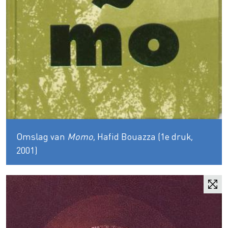
Omslag van
Momo
, Hafid Bouazza (1e druk,
2001)