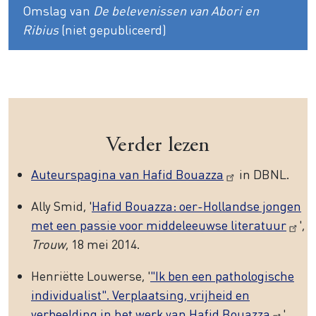
Omslag van
De belevenissen van Abori en
Ribius
(niet gepubliceerd)
Verder lezen
Auteurspagina van Hafid Bouazza
in DBNL.
Ally Smid, '
Hafid Bouazza: oer-Hollandse jongen
met een passie voor middeleeuwse literatuur
',
Trouw
, 18 mei 2014.
Henriëtte Louwerse, '
"Ik ben een pathologische
individualist". Verplaatsing, vrijheid en
verbeelding in het werk van Hafid Bouazza
',