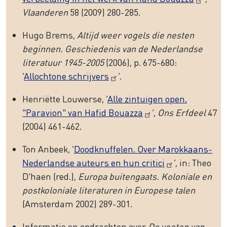
Vlaanderen
58 (2009) 280-285.
Hugo Brems,
Altijd weer vogels die nesten
beginnen. Geschiedenis van de Nederlandse
literatuur 1945-2005
(2006), p. 675-680:
‘
Allochtone schrijvers
’.
Henriëtte Louwerse, ‘
Alle zintuigen open.
"Paravion" van Hafid Bouazza
’,
Ons Erfdeel
47
(2004) 461-462.
Ton Anbeek, ‘
Doodknuffelen. Over Marokkaans-
Nederlandse auteurs en hun critici
’, in: Theo
D'haen (red.),
Europa buitengaats. Koloniale en
postkoloniale literaturen in Europese talen
(Amsterdam 2002) 289-301.
Informatie en opdrachten over
De voeten van