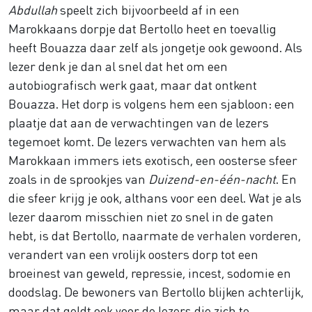
Abdullah
speelt zich bijvoorbeeld af in een
Marokkaans dorpje dat Bertollo heet en toevallig
heeft Bouazza daar zelf als jongetje ook gewoond. Als
lezer denk je dan al snel dat het om een
autobiografisch werk gaat, maar dat ontkent
Bouazza. Het dorp is volgens hem een sjabloon: een
plaatje dat aan de verwachtingen van de lezers
tegemoet komt. De lezers verwachten van hem als
Marokkaan immers iets exotisch, een oosterse sfeer
zoals in de sprookjes van
Duizend-en-één-nacht
. En
die sfeer krijg je ook, althans voor een deel. Wat je als
lezer daarom misschien niet zo snel in de gaten
hebt, is dat Bertollo, naarmate de verhalen vorderen,
verandert van een vrolijk oosters dorp tot een
broeinest van geweld, repressie, incest, sodomie en
doodslag. De bewoners van Bertollo blijken achterlijk,
maar dat geldt ook voor de lezers die zich te