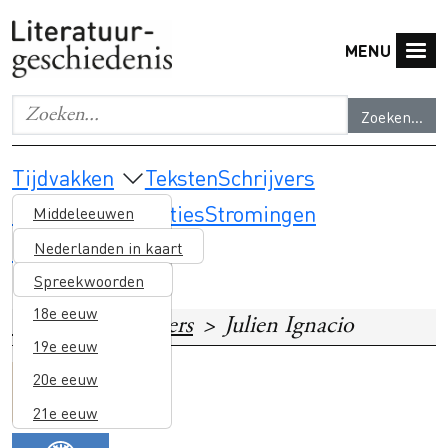
Overslaan en naar de inhoud gaan
MENU
Zoeken...
Geef de woorden op waar je naar wilt zoeken.
Main navigation
Tijdvakken
Teksten
Schrijvers
Thema's & selecties
Stromingen
Middeleeuwen
Lesmateriaal
16e eeuw
Nederlanden in kaart
17e eeuw
Spreekwoorden
18e eeuw
Home
Schrijvers
Julien Ignacio
19e eeuw
20e eeuw
Image
Surinaamse en
21e eeuw
Caribische literatuur