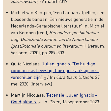
Bazarow.com
, 29 maart 2019.
Michiel van Kempen, ‘Een banaan afpellen, een
bloedende banaan. Een nieuwe generatie in de
Nederlands-Caraïbische literatuur’, in: Michiel
van Kempen (red.),
Het andere postkoloniale
oog. Onbekende kanten van de Nederlandse
(post)koloniale cultuur en literatuur
(Hilversum:
Verloren, 2020), pp. 289-303.
Quito Nicolaas, ‘
Julien Ignacio: “De huidige
coronacrisis bevestigt hoe oppervlakkig onze
verschillen zijn”
.’ In:
Caraïbisch Uitzicht
, 27
mei 2020. (Interview.)
Martijn Nicolaas, ‘
Recensie: Julien Ignacio –
Goudjakhals.
’ In:
Tzum
, 18 september 2023.