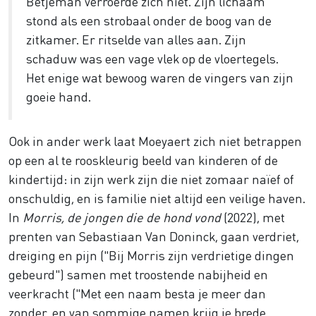
Betjeman verroerde zich niet. Zijn lichaam
stond als een strobaal onder de boog van de
zitkamer. Er ritselde van alles aan. Zijn
schaduw was een vage vlek op de vloertegels.
Het enige wat bewoog waren de vingers van zijn
goeie hand.
Ook in ander werk laat Moeyaert zich niet betrappen
op een al te rooskleurig beeld van kinderen of de
kindertijd: in zijn werk zijn die niet zomaar naïef of
onschuldig, en is familie niet altijd een veilige haven.
In
Morris, de jongen die de hond vond
(2022), met
prenten van Sebastiaan Van Doninck, gaan verdriet,
dreiging en pijn ("Bij Morris zijn verdrietige dingen
gebeurd") samen met troostende nabijheid en
veerkracht ("Met een naam besta je meer dan
zonder, en van sommige namen krijg je brede