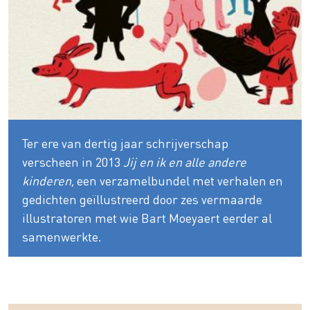
Ter ere van dertig jaar schrijverschap
verscheen in 2013
Jij en ik en alle andere
kinderen
, een verzamelbundel met verhalen en
gedichten geïllustreerd door zes vermaarde
illustratoren met wie Bart Moeyaert eerder al
samenwerkte.