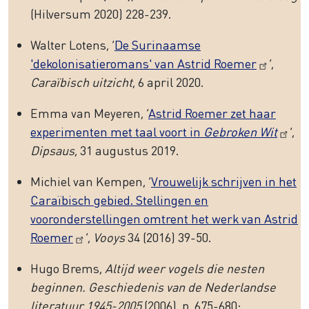
(Hilversum 2020) 228-239.
Walter Lotens, ‘
De Surinaamse
'dekolonisatieromans' van Astrid Roemer
‘,
Caraïbisch uitzicht
, 6 april 2020.
Emma van Meyeren, ‘
Astrid Roemer zet haar
experimenten met taal voort in
Gebroken Wit
’,
Dipsaus
, 31 augustus 2019.
Michiel van Kempen, ‘
Vrouwelijk schrijven in het
Caraïbisch gebied. Stellingen en
vooronderstellingen omtrent het werk van Astrid
Roemer
’,
Vooys
34 (2016) 39-50.
Hugo Brems,
Altijd weer vogels die nesten
beginnen. Geschiedenis van de Nederlandse
literatuur 1945-2005
(2006), p. 675-680: