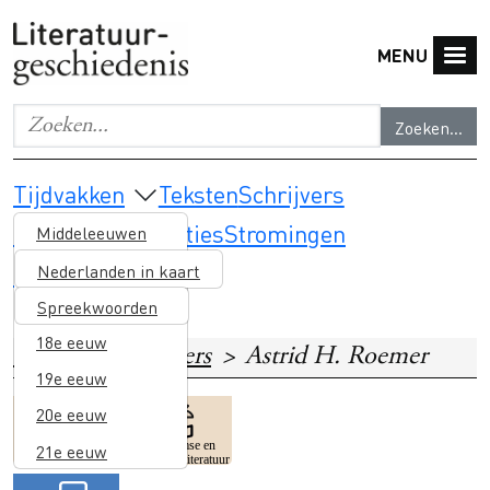
Overslaan en naar de inhoud gaan
MENU
Zoeken...
Geef de woorden op waar je naar wilt zoeken.
Main navigation
Tijdvakken
Teksten
Schrijvers
Thema's & selecties
Stromingen
Middeleeuwen
Lesmateriaal
16e eeuw
Nederlanden in kaart
17e eeuw
Spreekwoorden
18e eeuw
Home
Schrijvers
Astrid H. Roemer
19e eeuw
20e eeuw
Image
Image
Surinaamse en
21e eeuw
Kolonialisme
Caribische literatuur