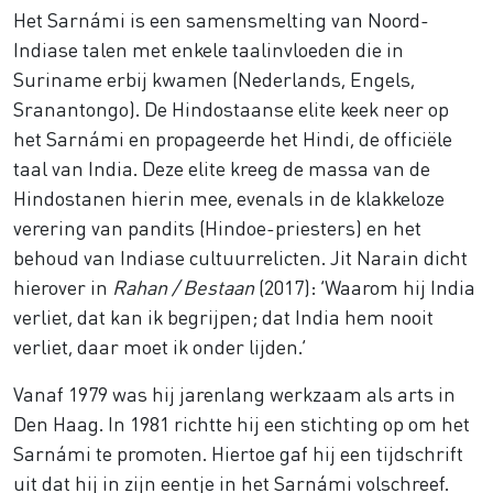
Het Sarnámi is een samensmelting van Noord-
Indiase talen met enkele taalinvloeden die in
Suriname erbij kwamen (Nederlands, Engels,
Sranantongo). De Hindostaanse elite keek neer op
het Sarnámi en propageerde het Hindi, de officiële
taal van India. Deze elite kreeg de massa van de
Hindostanen hierin mee, evenals in de klakkeloze
verering van pandits (Hindoe-priesters) en het
behoud van Indiase cultuurrelicten. Jit Narain dicht
hierover in
Rahan / Bestaan
(2017): ‘Waarom hij India
verliet, dat kan ik begrijpen; dat India hem nooit
verliet, daar moet ik onder lijden.’
Vanaf 1979 was hij jarenlang werkzaam als arts in
Den Haag. In 1981 richtte hij een stichting op om het
Sarnámi te promoten. Hiertoe gaf hij een tijdschrift
uit dat hij in zijn eentje in het Sarnámi volschreef.