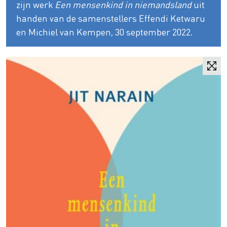
zijn werk
Een mensenkind in niemandsland
uit
handen van de samenstellers Effendi Ketwaru
en Michiel van Kempen, 30 september 2022.