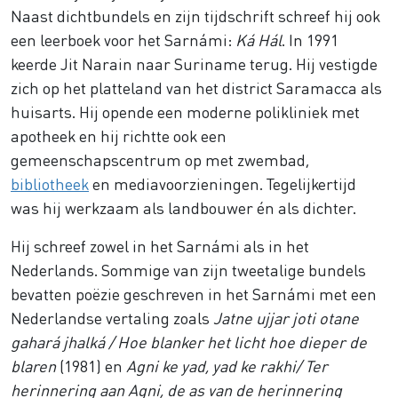
Naast dichtbundels en zijn tijdschrift schreef hij ook
een leerboek voor het Sarnámi:
Ká Hál
. In 1991
keerde Jit Narain naar Suriname terug. Hij vestigde
zich op het platteland van het district Saramacca als
huisarts. Hij opende een moderne polikliniek met
apotheek en hij richtte ook een
gemeenschapscentrum op met zwembad,
bibliotheek
en mediavoorzieningen. Tegelijkertijd
was hij werkzaam als landbouwer én als dichter.
Hij schreef zowel in het Sarnámi als in het
Nederlands. Sommige van zijn tweetalige bundels
bevatten poëzie geschreven in het Sarnámi met een
Nederlandse vertaling zoals
Jatne ujjar joti otane
gahará jhalká / Hoe blanker het licht hoe dieper de
blaren
(1981) en
Agni ke yad, yad ke rakhi/ Ter
herinnering aan Agni, de as van de herinnering