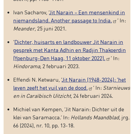
Ivan Sacharov, ‘
Jit Narain – Een mensenkind in
niemandsland. Another passage to India.
’ In:
Meander
, 25 juni 2021.
‘
Dichter, huisarts en landbouwer Jit Narain in
gesprek met Kanta Adhin en Radjin Thakoerdin
(Ypenburg-Den Haag, 11 oktober 2022).
’ In:
Hindorama
, 2 februari 2023.
Effendi N. Ketwaru, ‘
Jit Narain (1948-2024): ‘het
leven zeeft het vuil van de dood.
’ In:
Starnieuws
en in Caraïbisch Uitzicht
, 24 februari 2024.
Michiel van Kempen, ‘Jit Narain: Dichter uit de
klei van Saramacca.’ In:
Hollands Maandblad
, jrg.
66 (2024), nr. 10, pp. 13-18.