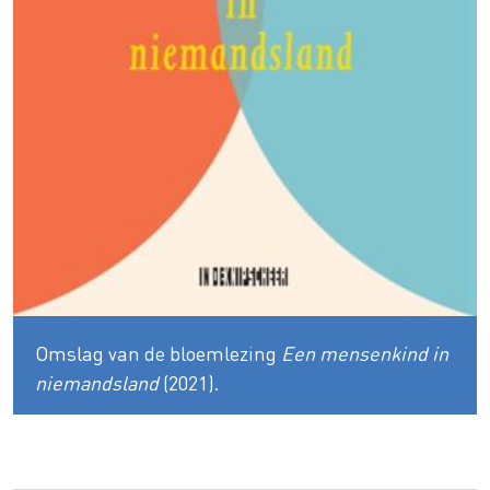
Omslag van de bloemlezing
Een mensenkind in
niemandsland
(2021).