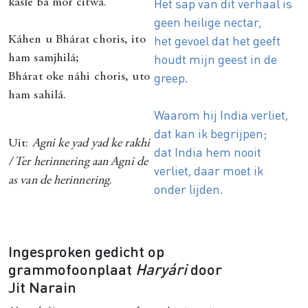
Het sap van dit verhaal is
kasle bá mor citwá.
geen heilige nectar,
het gevoel dat het geeft
Káhen u Bhárat choris, ito
houdt mijn geest in de
ham samjhilá;
greep.
Bhárat oke náhi choris, uto
ham sahilá.
Waarom hij India verliet,
dat kan ik begrijpen;
Uit:
Agni ke yad yad ke rakhi
dat India hem nooit
/ Ter herinnering aan Agni de
verliet, daar moet ik
as van de herinnering
.
onder lijden.
Ingesproken gedicht op
grammofoonplaat
Haryári
door
Jit Narain