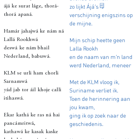
ájá: grootva
zo lijkt
Ájá’s
ájá ke surat láge, thorá-
verschijning enigszins op
thorá apaná.
de mijne.
Hamár jahajwá ke nám ná
Mijn schip heette geen
Lallá Rookhwá
Lalla Rookh
deswá ke nám bhail
en de naam van m’n land
Nederland, babuwá.
werd Nederland, meneer
KLM se urli ham chorli
Met de KLM vloog ik,
Sarnamwá
Suriname verliet ik.
yád jab tor áil khoje calli
Toen de herinnering aan
itihaswá.
jou kwam,
ging ik op zoek naar de
Ekar kathá ke ras ná hai
geschiedenis.
pancámritwá,
kathawá ke kasak kaske