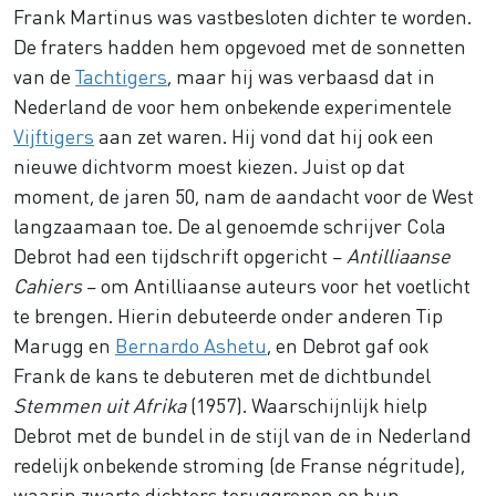
Frank Martinus was vastbesloten dichter te worden.
De fraters hadden hem opgevoed met de sonnetten
van de
Tachtigers
, maar hij was verbaasd dat in
Nederland de voor hem onbekende experimentele
Vijftigers
aan zet waren. Hij vond dat hij ook een
nieuwe dichtvorm moest kiezen. Juist op dat
moment, de jaren 50, nam de aandacht voor de West
langzaamaan toe. De al genoemde schrijver Cola
Debrot had een tijdschrift opgericht –
Antilliaanse
Cahiers
– om Antilliaanse auteurs voor het voetlicht
te brengen. Hierin debuteerde onder anderen Tip
Marugg en
Bernardo Ashetu
, en Debrot gaf ook
Frank de kans te debuteren met de dichtbundel
Stemmen uit Afrika
(1957). Waarschijnlijk hielp
Debrot met de bundel in de stijl van de in Nederland
redelijk onbekende stroming (de Franse négritude),
waarin zwarte dichters teruggrepen op hun