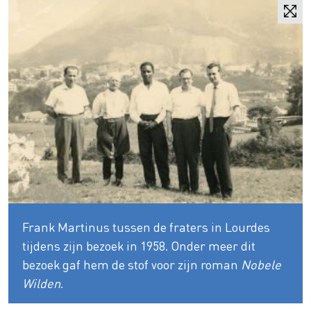
Frank Martinus tussen de fraters in Lourdes
tijdens zijn bezoek in 1958. Onder meer dit
bezoek gaf hem de stof voor zijn roman
Nobele
Wilden
.