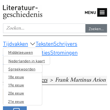
Overslaan en naar de inhoud gaan
MENU
Zoeken...
Geef de woorden op waar je naar wilt zoeken.
Main navigation
Tijdvakken
Teksten
Schrijvers
Thema's & selecties
Stromingen
Middeleeuwen
Lesmateriaal
16e eeuw
Nederlanden in kaart
17e eeuw
Spreekwoorden
18e eeuw
Home
Schrijvers
Frank Martinus Arion
19e eeuw
20e eeuw
Image
Surinaamse en
21e eeuw
Caribische literatuur