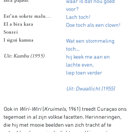
waar is dát nou goed
Bira pajasu!
voor?
Lach toch!
Est’un sokete malu…
Doe toch als een clown!
El a bira kara
Sonreí
Wat een stommeling
I sigui kamna
toch…
hij keek me aan en
Uit:
Kumbu
(1955)
lachte even,
liep toen verder
Uit: Dwaallicht (1955)
Ook in
Wiri-Wiri
(
Kruimels
, 1961) treedt Curaçao ons
tegemoet in al zijn volkse facetten. Herinneringen,
die hij met mooie beelden van zich tracht af te