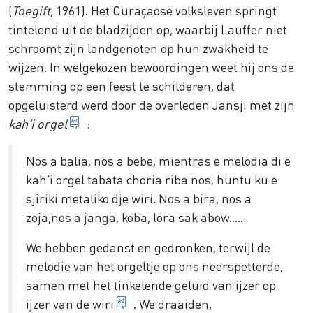
(
Toegift
, 1961). Het Curaçaose volksleven springt
tintelend uit de bladzijden op, waarbij Lauffer niet
schroomt zijn landgenoten op hun zwakheid te
wijzen. In welgekozen bewoordingen weet hij ons de
stemming op een feest te schilderen, dat
opgeluisterd werd door de overleden Jansji met zijn
Het kaha di òrgel (‘kaha’ komt van het Sp
kah’i orgel
:
Nos a balia, nos a bebe, mientras e melodia di e
kah’i orgel tabata choria riba nos, huntu ku e
sjiriki metaliko dje wiri. Nos a bira, nos a
zoja,nos a janga, koba, lora sak abow…..
We hebben gedanst en gedronken, terwijl de
melodie van het orgeltje op ons neerspetterde,
samen met het tinkelende geluid van ijzer op
Ritme-instrument. Het is een inst
ijzer van de
wiri
. We draaiden,