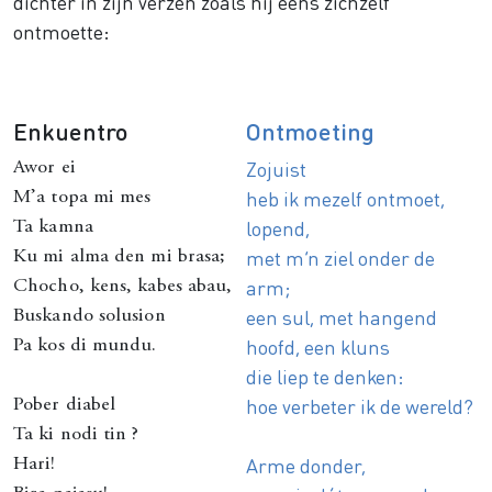
dichter in zijn verzen zoals hij eens zichzelf
ontmoette:
Enkuentro
Ontmoeting
Zojuist
Awor ei
heb ik mezelf ontmoet,
M’a topa mi mes
lopend,
Ta kamna
met m’n ziel onder de
Ku mi alma den mi brasa;
arm;
Chocho, kens, kabes abau,
een sul, met hangend
Buskando solusion
hoofd, een kluns
Pa kos di mundu.
die liep te denken:
hoe verbeter ik de wereld?
Pober diabel
Ta ki nodi tin ?
Arme donder,
Hari!