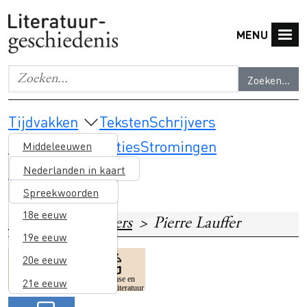
Overslaan en naar de inhoud gaan
MENU
Zoeken...
Geef de woorden op waar je naar wilt zoeken.
Main navigation
Tijdvakken
Teksten
Schrijvers
Thema's & selecties
Stromingen
Middeleeuwen
Lesmateriaal
16e eeuw
Nederlanden in kaart
17e eeuw
Spreekwoorden
18e eeuw
Home
Schrijvers
Pierre Lauffer
19e eeuw
20e eeuw
Image
Image
Surinaamse en
21e eeuw
Poëzie
Caribische literatuur