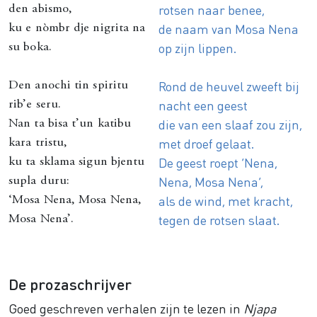
rotsen naar benee,
den abismo,
de naam van Mosa Nena
ku e nòmbr dje nigrita na
op zijn lippen.
su boka.
Rond de heuvel zweeft bij
Den anochi tin spiritu
nacht een geest
rib’e seru.
die van een slaaf zou zijn,
Nan ta bisa t’un katibu
met droef gelaat.
kara tristu,
De geest roept ‘Nena,
ku ta sklama sigun bjentu
Nena, Mosa Nena’,
supla duru:
als de wind, met kracht,
‘Mosa Nena, Mosa Nena,
tegen de rotsen slaat.
Mosa Nena’.
De prozaschrijver
Goed geschreven verhalen zijn te lezen in
Njapa