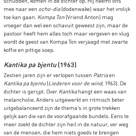
schudden, komen in de dichter op. Hij neemt ons
mee naar een
ocho-dia
(dodenwake) waar het vrolijk
toe kan gaan.
Kompa Ton
(Vriend Anton) mag
vroeger dan wel een schavuit geweest zijn, maar de
pastoor heeft hem alles toch maar vergeven en vlug
wordt de geest van Kompa Ton verjaagd met zwarte
koffie en pittige soep.
Kantika pa bjentu
(1963)
Zestien jaren zijn er verlopen tussen
Patria
en
Kantika pa bjentu
(
Liederen voor de wind
, 1963). De
dichter is gerijpt. Over
Kantika
hangt een waas van
melancholie. Anders uitgewerkt en ritmisch beter
uitgebalanceerd zijn de thema’s in grote trekken
gelijk aan die van de voorafgaande bundels. Eens te
meer zoekt de dichter zijn heil in de natuur, ver weg
van de mensen, die hem niets goeds te brengen