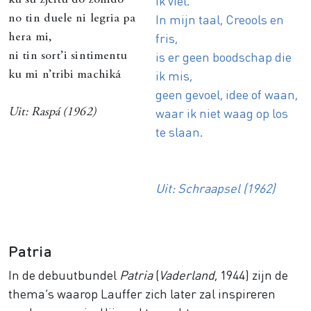
ik viel.
In mijn taal, Creools en
no tin duele ni legria pa
fris,
hera mi,
is er geen boodschap die
ni tin sort’i sintimentu
ik mis,
ku mi n’tribi machiká
geen gevoel, idee of waan,
waar ik niet waag op los
Uit:
Raspá
(1962)
te slaan.
Uit: Schraapsel (1962)
Patria
In de debuutbundel
Patria
(
Vaderland
, 1944) zijn de
thema’s waarop Lauffer zich later zal inspireren