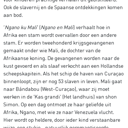
Ook de slavernij en de Spaanse ontdekkingen komen
aan bod.
‘
Ngano ku Mali
’ (
Ngano en Mali
) verhaalt hoe in
Afrika een stam wordt overvallen door een andere
stam. Er worden tweehonderd krijgsgevangenen
gemaakt onder wie Mali, de dochter van de
Afrikaanse koning. De gevangenen worden naar de
kust gevoerd en als slaaf verkocht aan een Hollandse
scheepskapitein. Als het schip de haven van Curaçao
binnenloopt, zijn er nog 53 slaven in leven. Mali gaat
naar Bándabou (West-Curaçao), waar zij moet
werken in de ‘
Kas grandi
’ (Het landhuis) van shon
Simon. Op een dag ontmoet ze haar geliefde uit
Afrika, Ngano, met wie ze naar Venezuela vlucht.
Hier wordt op heldere, door ieder kind verstaanbare
wijze, een stukje - natuurlijk geromantiseerde -