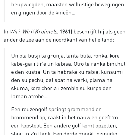
heupwiegden, maakten wellustige bewegingen
en gingen door de knieën…
In
Wiri-Wiri
(
Kruimels
, 1961) beschrijft hij als geen
ander de zee aan de noordkant van het eiland:
Un ola busji ta grunja, lanta bula, ronka, kore
kabe-gai i tir’e un kabisa. Otro ta ranka bini,hul
e den kustia. Un ta habraké ku rabia, kunsumi
den su pechu, dal spat na werki, plama na
skuma, kore choria i zembla su kurpa den
laman atrobe…..
Een reuzengolf springt grommend en
brommend op, raakt in het nauw en geeft ‘m
een kopstoot. Een andere golf komt opzetten,
slaat in z’n flank. Een derde maakt, pisnijdig,