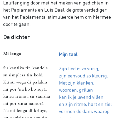
Lauffer ging door met het maken van gedichten in
het Papiaments en Luis Daal, de grote verdediger
van het Papiaments, stimuleerde hem om hiermee
door te gaan.
De dichter
Mijn taal
Mi lenga
Zijn lied is zo vurig,
Su kantika tin kandela
zijn eenvoud zo kleurig.
su simplesa tin koló.
Met zijn klanken,
Ku su wega di palabra
woorden, grillen
mi por ‘na bo bo soyá,
kan ik je levend villen
ku su ritmo i su stansha
en zijn ritme, hart en ziel
mi por sinta namorá.
vormen de dans waarop
Na mi lenga di krioyo,
ku su zjeitu do zonido