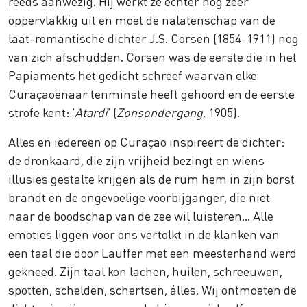
reeds aanwezig. Hij werkt ze echter nog zeer
oppervlakkig uit en moet de nalatenschap van de
laat-romantische dichter J.S. Corsen (1854-1911) nog
van zich afschudden. Corsen was de eerste die in het
Papiaments het gedicht schreef waarvan elke
Curaçaoënaar tenminste heeft gehoord en de eerste
strofe kent: ‘
Atardi
’ (
Zonsondergang
, 1905).
Alles en iedereen op Curaçao inspireert de dichter:
de dronkaard, die zijn vrijheid bezingt en wiens
illusies gestalte krijgen als de rum hem in zijn borst
brandt en de ongevoelige voorbijganger, die niet
naar de boodschap van de zee wil luisteren… Alle
emoties liggen voor ons vertolkt in de klanken van
een taal die door Lauffer met een meesterhand werd
gekneed. Zijn taal kon lachen, huilen, schreeuwen,
spotten, schelden, schertsen, álles. Wij ontmoeten de