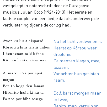
vastgelegd in notenschrift door de Curaçaose
musicus Julian Coco (1924-2013). Het eerste en
laatste couplet van een liedje dat als onderwerp de
verduistering tijdens de oorlog had:
Nu het licht verdwenen is
Awor ku lus a disparsé
Heerst op Kòrsou weer
Kòrsou a bira tristu unbes
droefenis.
I hendenan ta kik fadá
De mensen klagen, moe,
Ku nan bentananan sera
tezaam,
Vanachter hun gesloten
Ai mare Dòis por spat
raam.
mayan
Benito hoga den laman
Dolf, barst morgen maar
Hirohito haña ki ku ta
in twee,
Pa nos por biba sosegá
Benito, man, verzuip op