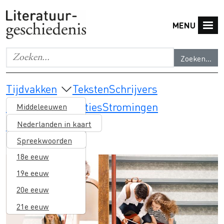
Overslaan en naar de inhoud gaan
MENU
Zoeken...
Geef de woorden op waar je naar wilt zoeken.
Main navigation
Tijdvakken
Teksten
Schrijvers
Thema's & selecties
Stromingen
Middeleeuwen
Lesmateriaal
16e eeuw
Nederlanden in kaart
17e eeuw
Spreekwoorden
18e eeuw
Image
19e eeuw
20e eeuw
21e eeuw