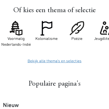
Of kies een thema of selectie
Image
Image
Image
Image
Voormalig
Kolonialisme
Poëzie
Jeugdlit
Nederlands-Indië
Bekijk alle thema's en selecties
Populaire pagina's
Nieuw