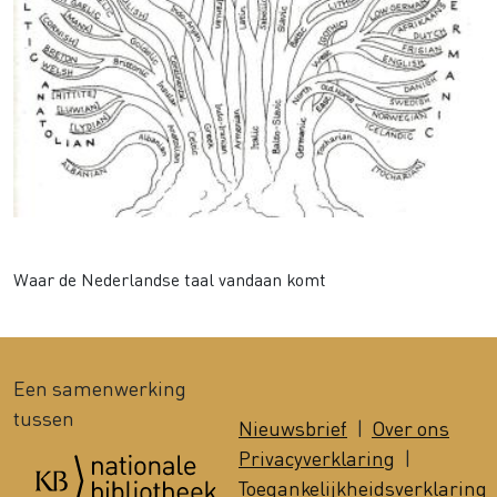
Taalfamilies
Waar de Nederlandse taal vandaan komt
Een samenwerking
tussen
Nieuwsbrief
|
Over ons
Privacyverklaring
|
Toegankelijkheidsverklaring