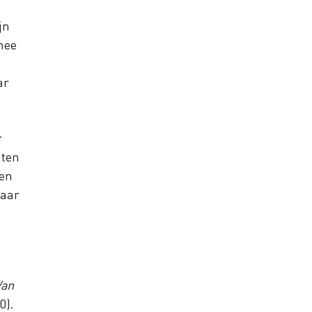
jn
mee
ar
r
hten
gen
maar
Van
0).