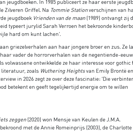
an jeugdboeken. In 1985 publiceert ze haar eerste jeugd
e Zilveren Griffel. Na
Tommie Station
verschijnen van h
rde jeugdboek
Vrienden van de maan
(1989) ontvangt zij 
eid typeert jurylid Sarah Verroen het bekroonde kinderb
 wijle hard om kunt lachen’.
aan griezelverhalen aan haar jongere broer en zus. Ze la
n haar vader de horrorverhalen van de negentiende-eeu
s volwassene ontwikkelde ze haar interesse voor gothic f
literatuur, zoals
Wuthering Heights
van Emily Brontë en
rview in 2026 zegt ze over deze fascinatie: ‘Die verbinte
d betekent en geeft tegelijkertijd energie om te willen
iets zeggen
(2020) won Mensje van Keulen de J.M.A.
 bekroond met de Annie Romeinprijs (2003), de Charlotte