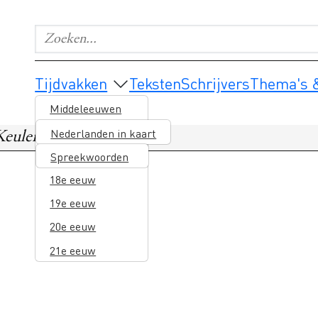
Zoeken...
Geef de woorden op waar je naar wilt zoeken.
Main navigation
Tijdvakken
Teksten
Schrijvers
Thema's &
Middeleeuwen
16e eeuw
Nederlanden in kaart
Keulen
17e eeuw
Spreekwoorden
18e eeuw
19e eeuw
20e eeuw
21e eeuw