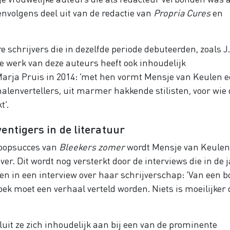
eenvolgens deel uit van de redactie van
Propria Cures
en
 schrijvers die in dezelfde periode debuteerden, zoals J
re werk van deze auteurs heeft ook inhoudelijk
Marja Pruis in 2014: ‘met hen vormt Mensje van Keulen 
alenvertellers, uit marmer hakkende stilisten, voor wie 
t’.
entigers in de literatuur
koopsucces van
Bleekers zomer
wordt Mensje van Keule
er. Dit wordt nog versterkt door de interviews die in de 
en in een interview over haar schrijverschap: ‘Van een b
n boek moet een verhaal verteld worden. Niets is moeilijker
it ze zich inhoudelijk aan bij een van de prominente