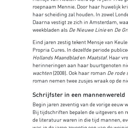
roepnaam Mennie. Door haar huwelijk krij
haar scheiding zal houden. In zowel Lond
Daarna vestigt ze zich in Amsterdam, waar
weekbladen als
De Nieuwe Linie
en
De G
Eind jaren zestig tekent Mensje van Keul
Propria Cures. In dezelfde periode publicee
Hollands Maandblad
en
Maatstaf
. Haar vr
herinneringen aan haar buurtgenoten niet 
wachten
(2008). Ook haar roman
De rode s
roman nemen twee zusjes wraak op de nie
Schrijfster in een mannenwereld
Begin jaren zeventig van de vorige eeuw 
Bij tijdschriften bepalen de u
itgevers en 
de literatuur waren in die tijd mannen, e
was in de jaren zeventig een van de weini