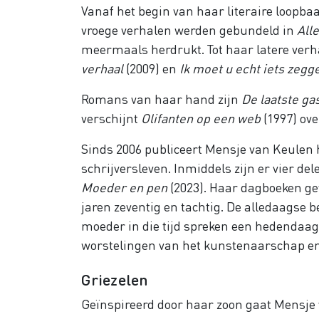
Vanaf het begin van haar literaire loopba
vroege verhalen werden gebundeld in
All
meermaals herdrukt. Tot haar latere ve
verhaal
(2009) en
Ik moet u echt iets zegg
Romans van haar hand zijn
De laatste ga
verschijnt
Olifanten op een web
(1997) ov
Sinds 2006 publiceert Mensje van Keulen
schrijversleven. Inmiddels zijn er vier d
Moeder en pen
(2023). Haar dagboeken geve
jaren zeventig en tachtig. De alledaagse 
moeder in die tijd spreken een hedendaag
worstelingen van het kunstenaarschap e
Griezelen
Geïnspireerd door haar zoon gaat Mensje v