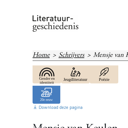
Overslaan en naar de inhoud gaan
Home
Schrijvers
Mensje van 
Image
Image
Image
Gender en
Jeugdliteratuur
Poëzie
identiteit
Download deze pagina