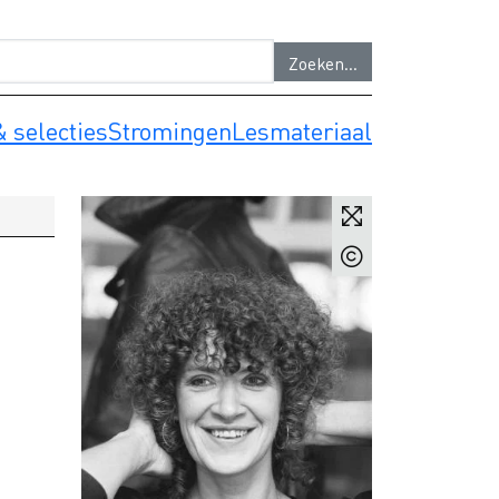
 selecties
Stromingen
Lesmateriaal