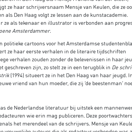
gt ze haar schrijversnaam Mensje van Keulen, die ze o
en als Den Haag volgt ze lessen aan de kunstacademie.
 ze als tekenaar en illustrator is verbonden aan progre
roene Amsterdammer
.
en politieke cartoons voor het Amsterdamse studentenbl
rt ze haar eerste verhalen in de literaire tijdschriften
oege verhalen zouden zonder de belevenissen in haar je
geschreven zijn, zo stelt ze in een terugblik in
De schri
trik
(1994) situeert ze in het Den Haag van haar jeugd. I
uwe vriend van hun moeder, die zij ‘de beestenman’ n
was de Nederlandse literatuur bij uitstek een mannenwer
redacteuren
wie erin mag publiceren. Deze poortwachter
venals het merendeel van de schrijvers. Mensje van Keul
ge vrouwelijke auteurs die als redacteur verbonden was 