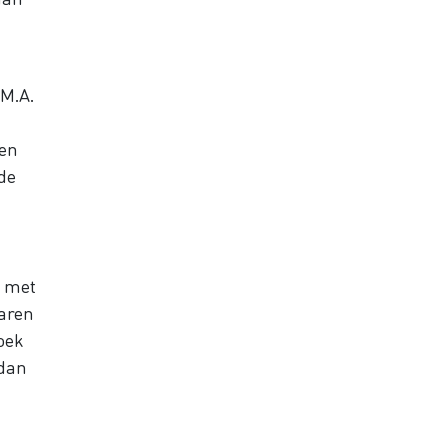
.M.A.
een
de
n met
jaren
oek
 dan