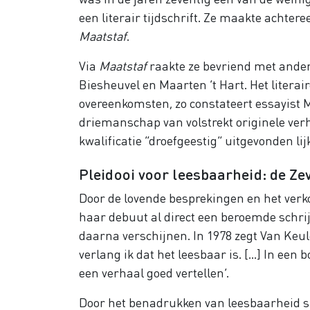
een literair tijdschrift. Ze maakte achter
Maatstaf
.
Via
Maatstaf
raakte ze bevriend met andere
Biesheuvel en Maarten ’t Hart. Het literai
overeenkomsten, zo constateert essayist 
driemanschap van volstrekt originele verh
kwalificatie “droefgeestig” uitgevonden lijk
Pleidooi voor leesbaarheid: de Zev
Door de lovende besprekingen en het ver
haar debuut al direct een beroemde schrijv
daarna verschijnen. In 1978 zegt Van Keul
verlang ik dat het leesbaar is. [...] In ee
een verhaal goed vertellen’.
Door het benadrukken van leesbaarheid slu