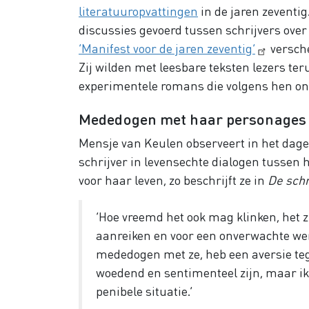
literatuuropvattingen
in de jaren zeventig
discussies gevoerd tussen schrijvers over 
‘Manifest voor de jaren zeventig’
versche
Zij wilden met leesbare teksten lezers te
experimentele romans die volgens hen onto
Mededogen met haar personage
Mensje van Keulen observeert in het dagel
schrijver in levensechte dialogen tussen
voor haar leven, zo beschrijft ze in
De schr
‘Hoe vreemd het ook mag klinken, het 
aanreiken en voor een onverwachte wendi
mededogen met ze, heb een aversie tege
woedend en sentimenteel zijn, maar ik k
penibele situatie.’