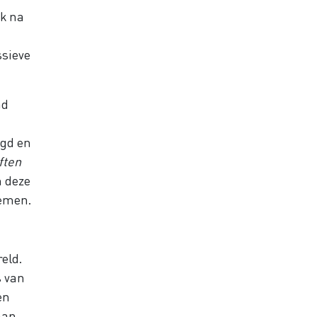
ok na
ssieve
ad
ugd en
ften
n deze
oemen.
eld.
s van
en
aan