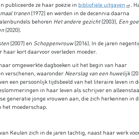
an publiceerde ze haar poëzie in
bibliofiele uitgaven
. H
emaal tranen
(1972) en werden in de decennia daarna
rhalenbundels behoren
Het andere gezicht
(2003),
Een goe
en
(2020).
sten
(2007) en
Schoppenvrouw
(2016). In de jaren negenti
er haar kort daarvoor overleden moeder.
 haar omgewerkte dagboeken uit het begin van haar
elen verschenen, waaronder
Neerslag van een huwelijk
(20
n een persoonlijk tijdsbeeld van het literaire leven in d
beslommeringen in haar leven als schrijver en alleensta
se generatie jonge vrouwen aan, die zich herkennen in d
n het moederschap.
an Keulen zich in de jaren tachtig, naast haar werk voo