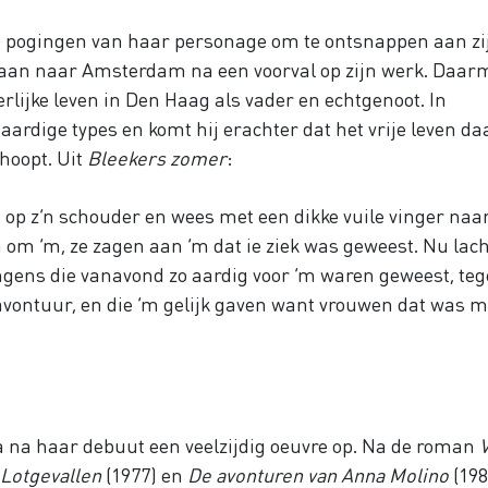
e pogingen van haar personage om te ontsnappen aan zi
ntaan naar Amsterdam na een voorval op zijn werk. Daar
urgerlijke leven in Den Haag als vader en echtgenoot. In
rdige types en komt hij erachter dat het vrije leven da
ehoopt. Uit
Bleekers zomer
:
 op z’n schouder en wees met een dikke vuile vinger naa
en om ’m, ze zagen aan ’m dat ie ziek was geweest. Nu lac
ongens die vanavond zo aardig voor ’m waren geweest, te
 avontuur, en die ‘m gelijk gaven want vrouwen dat was 
 na haar debuut een veelzijdig oeuvre op. Na de roman
Lotgevallen
(1977) en
De avonturen van Anna Molino
(198