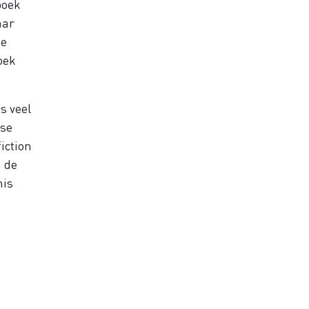
boek
aar
de
oek
s veel
wse
iction
 de
nis