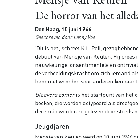
Mensje van Keulen
De horror van het alled
Den Haag, 10 juni 1946
Geschreven door Lenny Vos
‘Dit is het’, schreef K.L. Poll, gezaghebben
debuut van Mensje van Keulen. Hij prees i
nauwkeurige, onsentimentele en ontrivial
de verbeeldingskracht om zich iemand als 
hem met woorden voor anderen kenbaar t
Bleekers zomer
is het startpunt van het
boeken, die worden getypeerd als droefgeest
decennia worden ze gelezen door steeds n
Jeugdjaren
Mensje van Keulen werd op 10 juni 1946 g