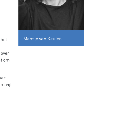
Mensje van Keulen
 het
 over
nt om
aar
im vijf