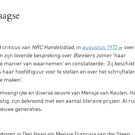
aagse
d criticus van
NRC Handelsblad
, in
augustus 1972
over
n zijn lovende bespreking over
Bleekers zomer
‘haar
e manier van waarnemen’ en constateerde: ‘Zij beschikt
haar hoofdfiguur voor te stellen en over het schrijftale
e maken’.
 omvangrijke en diverse oeuvre van Mensje van Keulen. H
ig, zijn bekroond met een aantal literaire prijzen. Al ru
ieuwe generaties.
eboren in Den Haag als Mensje Francina van der Steen,