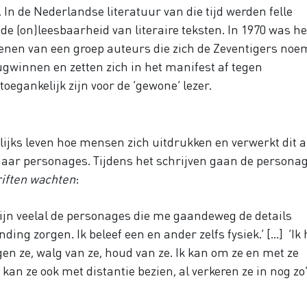
. In de Nederlandse literatuur van die tijd werden felle
de (on)leesbaarheid van literaire teksten. In 1970 was he
nen van een groep auteurs die zich de Zeventigers noe
rugwinnen en zetten zich in het manifest af tegen
egankelijk zijn voor de ‘gewone’ lezer.
s
ijks leven hoe mensen zich uitdrukken en verwerkt dit a
 haar personages. Tijdens het schrijven gaan de persona
iften wachten
:
zijn veelal de personages die me gaandeweg de details
ng zorgen. Ik beleef een en ander zelfs fysiek.’ [...]
‘Ik
n ze, walg van ze, houd van ze. Ik kan om ze en met ze
an ze ook met distantie bezien, al verkeren ze in nog zo