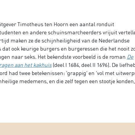
tgever Timotheus ten Hoorn een aantal ronduit
tudenten en andere schuinsmarcheerders vrijuit vertell
ertijd maken ze de schijnheiligheid van de Nederlandse
s dat ook keurige burgers en burgeressen die het nooit 
ngen naar seks. Het bekendste voorbeeld is de roman
De
ragen aan het kakhuis
(deel I 1684, deel II 1696). De liefh
oord had twee betekenissen: ‘grappig’ en ‘vol met uitwerp
jnheilige medemens, en die zelf tegen een stootje konden