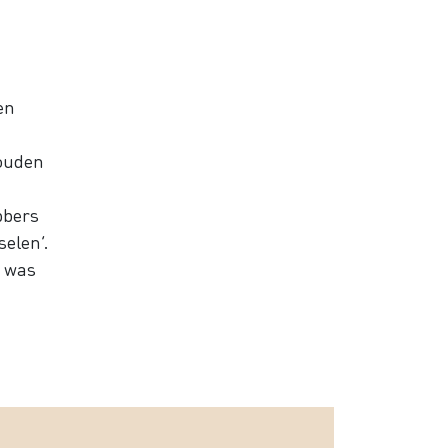
en
zouden
ebbers
selen’.
, was