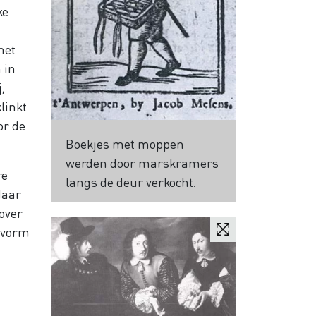
ke
met
 in
,
linkt
or de
Boekjes met moppen
werden door marskramers
re
langs de deur verkocht.
daar
over
e vorm