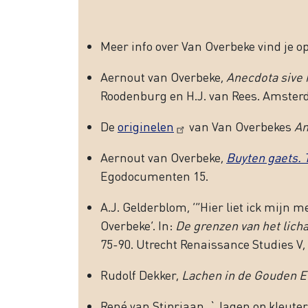
Meer info over Van Overbeke vind je o
Aernout van Overbeke,
Anecdota sive
Roodenburg en H.J. van Rees. Amster
De
originelen
van Van Overbekes
An
Aernout van Overbeke,
Buyten gaets. 
Egodocumenten 15.
A.J. Gelderblom, ‘“Hier liet ick mijn
Overbeke’. In:
De grenzen van het licha
75-90. Utrecht Renaissance Studies V, 
Rudolf Dekker,
Lachen in de Gouden E
René van Stipriaan, `Jagen op kleuter