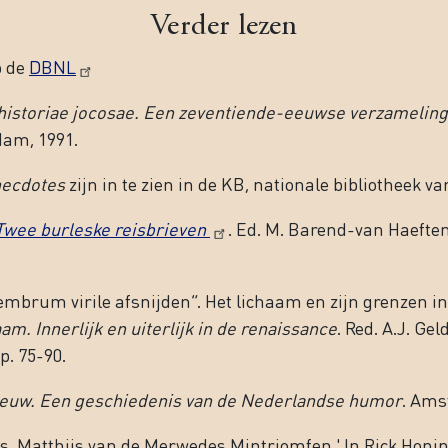
Verder lezen
p de
DBNL
 historiae jocosae. Een zeventiende-eeuwse verzamelin
dam, 1991.
ecdotes
zijn in te zien in de KB, nationale bibliotheek v
Twee burleske reisbrieven
. Ed. M. Barend-van Haeften
 membrum virile afsnijden”. Het lichaam en zijn grenzen i
am. Innerlijk en uiterlijk in de renaissance
. Red. A.J. G
p. 75-90.
euw. Een geschiedenis van de Nederlandse humor
. Ams
s. Matthijs van de Merwedes Mintriomfen.' In Rick Honing