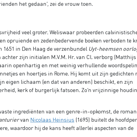
ienden het gedaan’, zei de vrouw toen.
svrijheid veel groter. Weliswaar probeerden
calvinistisch
eer van Johannes Calvijn aanhingen
en opruiende en zedenbedervende boeken verboden te kr
 in 1651 in Den Haag de verzenbundel
Uyt-heemsen oorlog
ch achter zijn initialen M.V.M. Hr. van Cl. verborg (Matthij
daarin openhartig en met weinig verhullende woordspeli
nnetjes en hoertjes in Rome. Hij komt uit zijn gedichten
jn eigen lichaam (en dat van anderen) beschikt, en zijn
rheid, kerk of burgerlijk fatsoen. Zo’n vrijzinnige houdi
 vaste ingrediënten van een genre-in-opkomst, de roman.
 een hoofdpersoon van geringe komaf, die zich slim en
anturier
van
Nicolaas Heinsius
(1695) buitelt de hoofdpe
re, waardoor hij de kans heeft allerlei aspecten van de