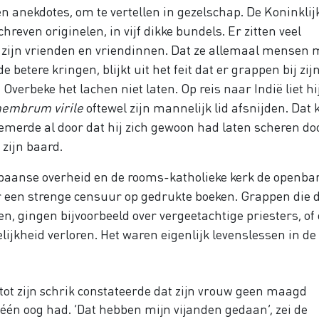
 anekdotes, om te vertellen in gezelschap. De Koninklij
reven originelen, in vijf dikke bundels. Er zitten veel
n zijn vrienden en vriendinnen. Dat ze allemaal mensen 
betere kringen, blijkt uit het feit dat er grappen bij zijn
Overbeke het lachen niet laten. Op reis naar Indië liet hij
embrum virile
oftewel zijn mannelijk lid afsnijden. Dat k
emerde al door dat hij zich gewoon had laten scheren do
zijn baard.
Spaanse overheid en de rooms-katholieke kerk de openba
r een strenge censuur op gedrukte boeken. Grappen die 
 gingen bijvoorbeeld over vergeetachtige priesters, of 
ijkheid verloren. Het waren eigenlijk levenslessen in d
t zijn schrik constateerde dat zijn vrouw geen maagd
één oog had. ‘Dat hebben mijn vijanden gedaan’, zei de