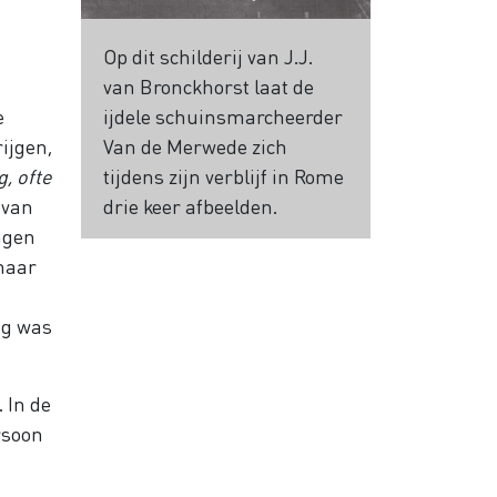
Op dit schilderij van J.J.
van Bronckhorst laat de
e
ijdele schuinsmarcheerder
ijgen,
Van de Merwede zich
, ofte
tijdens zijn verblijf in Rome
s van
drie keer afbeelden.
ngen
 naar
ng was
 In de
 humoristisch weet te handhaven tussen zijn meerderen
rsoon