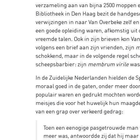
verzameling aan van bijna 2500 moppen en
Bibliotheek in Den Haag bezit de handgesch
verwijzingen in naar Van Overbeke zelf e
een goede opleiding waren, afkomstig uit de 
vreemde talen. Ook in zijn brieven kon Van 
volgens een brief aan zijn vrienden, zijn
m
schokkend, maar in de volgende regel sch
scheepsbarbier: zijn
membrum virile
was 
In de Zuidelijke Nederlanden hielden de 
moraal goed in de gaten, onder meer doo
populair waren en gedrukt mochten worden,
meisjes die voor het huwelijk hun maagdel
van een grap over verkeerd gedrag:
Toen een eenogige pasgetrouwde man to
meer was, antwoordde zij dat hij maar 