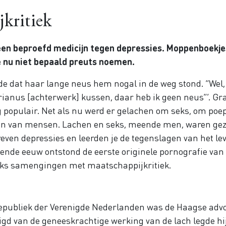
kritiek
 een beproefd medicijn tegen depressies. Moppenboekje
e nu niet bepaald preuts noemen.
de dat haar lange neus hem nogal in de weg stond. “Wel,
terianus [achterwerk] kussen, daar heb ik geen neus”’. G
g populair. Net als nu werd er gelachen om seks, om poe
ken van mensen. Lachen en seks, meende men, waren ge
reven depressies en leerden je de tegenslagen van het le
tiende eeuw ontstond de eerste originele pornografie van
ks samengingen met maatschappijkritiek.
epubliek der Verenigde Nederlanden was de Haagse adv
igd van de geneeskrachtige werking van de lach legde hi