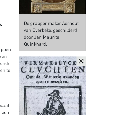
De grappenmaker Aernout
s
van Overbeke, geschilderd
door Jan Maurits
Quinkhard.
rappen
p en
zond:
ven te
ocaat
j een