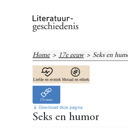
Overslaan en naar de inhoud gaan
Home
17e eeuw
Seks en hum
Image
Image
Liefde en erotiek
Moraal en ethiek
Download deze pagina
Seks en humor