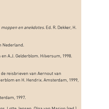
g moppen en anekdotes
. Ed. R. Dekker, H.
an Nederland.
 en A.J. Gelderblom. Hilversum, 1998.
n de reisbrieven van Aernout van
elderblom en H. Hendrix. Amsterdam, 1999,
terdam, 1997.
s, Lotte Jensen, Olga van Marion (red.),