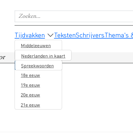
Zoeken...
Geef de woorden op waar je naar wilt zoeken.
Main navigation
Tijdvakken
Teksten
Schrijvers
Thema's &
Middeleeuwen
16e eeuw
Nederlanden in kaart
or
17e eeuw
Spreekwoorden
18e eeuw
19e eeuw
20e eeuw
21e eeuw