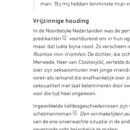
man. ‘Bij mij hebben tenminste mijn vr
Vrijzinnige houding
In de Noordelijke Nederlanden was de per
dominees die de strenge l
predikanten
voortdurend om in hun og
maar dat lukte bijna nooit. Zo verscheen
Roomse min-triomfen
. De dichter, die zi
Merwede, Heer van Clootwijck), vertelde 
over zijn seksavonturen met jonge vriendi
voren als iemand die onafhankelijk over zi
seksualiteit niet laat belemmeren door ove
voor die tijd heel ongewoon.
Ingewikkelde liefdesgeschiedenissen zijn
verzonnen verhaal met
schelmenroman
Den vermakelijken av
van de ene onverwachte situatie in de ande
gevestigde orde belachelijk te maken.