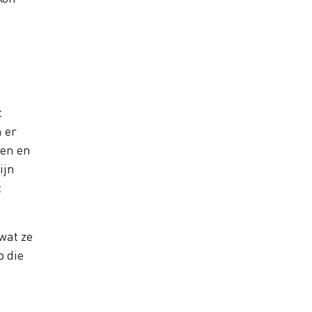
t
 er
den en
ijn
t
wat ze
p die