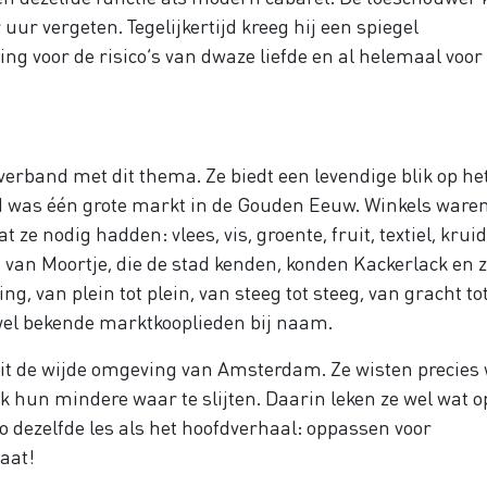
uur vergeten. Tegelijkertijd kreeg hij een spiegel
g voor de risico’s van dwaze liefde en al helemaal voor
verband met dit thema. Ze biedt een levendige blik op he
ad was één grote markt in de Gouden Eeuw. Winkels waren
 ze nodig hadden: vlees, vis, groente, fruit, textiel, krui
 van Moortje, die de stad kenden, konden Kackerlack en z
, van plein tot plein, van steeg tot steeg, van gracht to
wel bekende marktkooplieden bij naam.
it de wijde omgeving van Amsterdam. Ze wisten precies 
hun mindere waar te slijten. Daarin leken ze wel wat o
o dezelfde les als het hoofdverhaal: oppassen voor
taat!