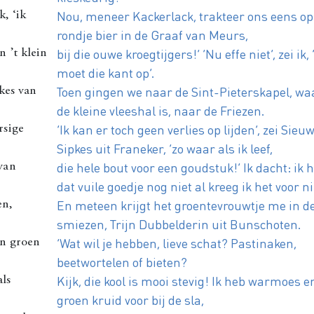
Nou, meneer Kackerlack, trakteer ons eens op
k, ‘ik
rondje bier in de Graaf van Meurs,
bij die ouwe kroegtijgers!’ ‘Nu effe niet’, zei ik, 
n ’t klein
moet die kant op’.
Toen gingen we naar de Sint-Pieterskapel, wa
pkes van
de kleine vleeshal is, naar de Friezen.
‘Ik kan er toch geen verlies op lijden’, zei Sieu
rsige
Sipkes uit Franeker, ‘zo waar als ik leef,
die hele bout voor een goudstuk!’ Ik dacht: ik 
van
dat vuile goedje nog niet al kreeg ik het voor n
En meteen krijgt het groentevrouwtje me in d
en,
smiezen, Trijn Dubbelderin uit Bunschoten.
‘Wat wil je hebben, lieve schat? Pastinaken,
en groen
beetwortelen of bieten?
Kijk, die kool is mooi stevig! Ik heb warmoes e
ls
groen kruid voor bij de sla,