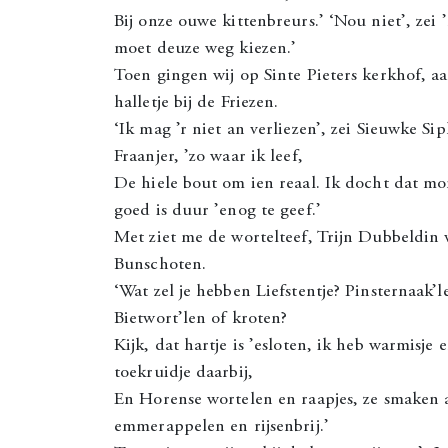
Bij onze ouwe kittenbreurs.’ ‘Nou niet’, zei ’
moet deuze weg kiezen.’
Toen gingen wij op Sinte Pieters kerkhof, aa
halletje bij de Friezen.
‘Ik mag ’r niet an verliezen’, zei Sieuwke Si
Fraanjer, ’zo waar ik leef,
De hiele bout om ien reaal. Ik docht dat mo
goed is duur ’enog te geef.’
Met ziet me de wortelteef, Trijn Dubbeldin 
Bunschoten.
‘Wat zel je hebben Liefstentje? Pinsternaak’l
Bietwort’len of kroten?
Kijk, dat hartje is ’esloten, ik heb warmisje 
toekruidje daarbij,
En Horense wortelen en raapjes, ze smaken a
emmerappelen en rijsenbrij.’