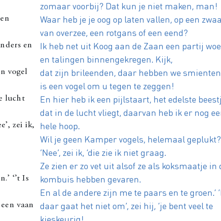
zomaar voorbij? Dat kun je niet maken, man!
Waar heb je je oog op laten vallen, op een zwa
een
van overzee, een rotgans of een eend?
Ik heb net uit Koog aan de Zaan een partij wo
inders en
en talingen binnengekregen. Kijk,
dat zijn brileenden, daar hebben we smienten
en vogel
is een vogel om u tegen te zeggen!
En hier heb ik een pijlstaart, het edelste beest
de lucht
dat in de lucht vliegt, daarvan heb ik er nog e
hele hoop.
’, zei ik,
Wil je geen Kamper vogels, helemaal geplukt?
‘Nee’, zei ik, ‘die zie ik niet graag.
Ze zien er zo vet uit alsof ze als koksmaatje in
kombuis hebben gevaren.
.’ ‘’t Is
En al de andere zijn me te paars en te groen.’ 
daar gaat het niet om’, zei hij, ‘je bent veel te
 een vaan
kieskeurig!