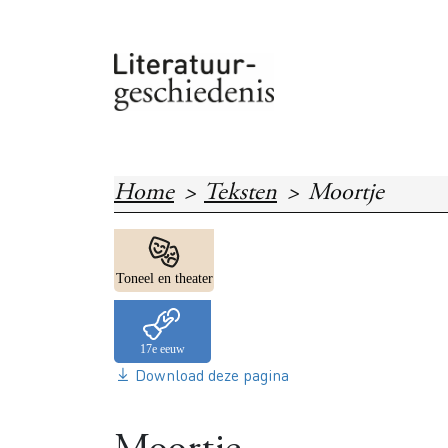
Overslaan en naar de inhoud gaan
Home
Teksten
Moortje
Image
Toneel en theater
Download deze pagina