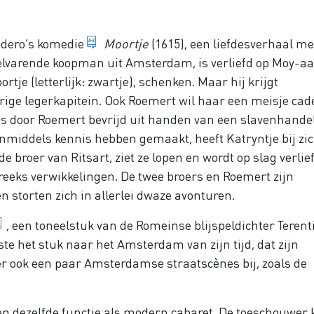
luchtig toneelstuk met veel misversta
edero’s
komedie
Moortje
(1615), een liefdesverhaal me
welvarende koopman uit Amsterdam, is verliefd op Moy-aa
tje (letterlijk: zwartje), schenken. Maar hij krijgt
ige legerkapitein. Ook Roemert wil haar een meisje ca
 is door Roemert bevrijd uit handen van een slavenhande
nmiddels kennis hebben gemaakt, heeft Katryntje bij zi
e broer van Ritsart, ziet ze lopen en wordt op slag verlie
 reeks verwikkelingen. De twee broers en Roemert zijn
n storten zich in allerlei dwaze avonturen.
de eunuch, een gecastreerde harembewaker
, een toneelstuk van de Romeinse blijspeldichter Terent
tste het stuk naar het Amsterdam van zijn tijd, dat zijn
er ook een paar Amsterdamse straatscènes bij, zoals de
veel misverstanden en een goede afloop
en dezelfde functie als modern cabaret. De toeschouwer 