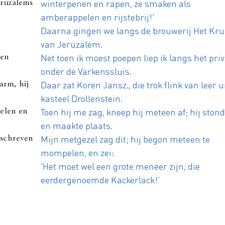
winterpenen en rapen, ze smaken als
eruzalems
amberappelen en rijstebrij!’
Daarna gingen we langs de brouwerij Het Kru
van Jeruzalem.
Net toen ik moest poepen liep ik langs het pri
 en
onder de Varkenssluis.
Daar zat Koren Jansz., die trok flink van leer u
arm, hij
kasteel Drollenstein.
Toen hij me zag, kneep hij meteen af; hij ston
telen en
en maakte plaats.
Mijn metgezel zag dit; hij begon meteen te
rschreven
mompelen, en zei:
‘Het moet wel een grote meneer zijn, die
eerdergenoemde Kackerlack!’