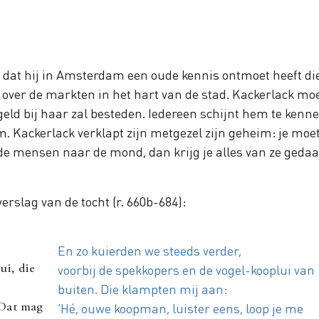
t dat hij in Amsterdam een oude kennis ontmoet heeft di
 over de markten in het hart van de stad. Kackerlack mo
n geld bij haar zal besteden. Iedereen schijnt hem te kenne
 Kackerlack verklapt zijn metgezel zijn geheim: je moe
 de mensen naar de mond, dan krijg je alles van ze geda
erslag van de tocht (r. 660b-684):
En zo kuierden we steeds verder,
voorbij de spekkopers en de vogel-kooplui van
ui, die
buiten. Die klampten mij aan:
‘Hé, ouwe koopman, luister eens, loop je me
 Dat mag