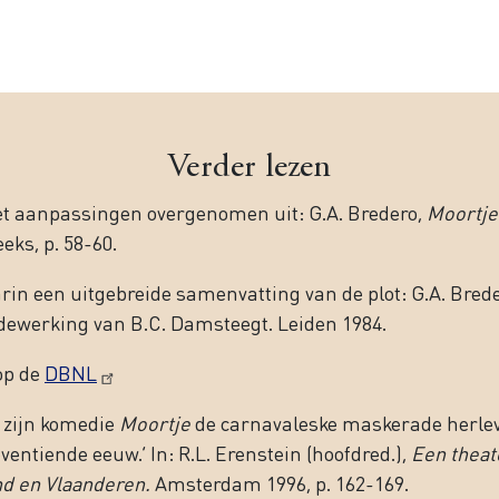
Verder lezen
met aanpassingen overgenomen uit: G.A. Bredero,
Moortje
eks, p. 58-60.
in een uitgebreide samenvatting van de plot: G.A. Bred
dewerking van B.C. Damsteegt. Leiden 1984.
op de
DBNL
n zijn komedie
Moortje
de carnavaleske maskerade herle
ventiende eeuw.’ In: R.L. Erenstein (hoofdred.),
Een theat
nd en Vlaanderen
.
Amsterdam 1996, p. 162-169.