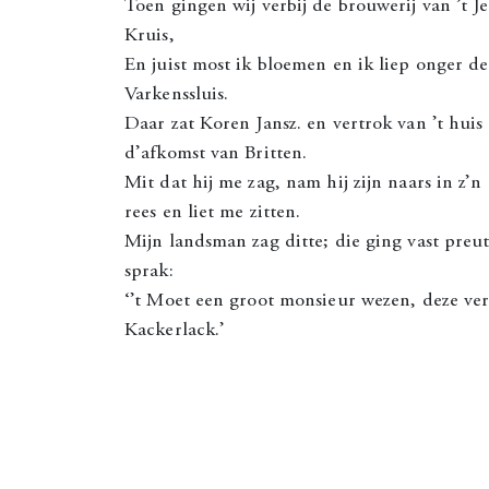
Toen gingen wij verbij de brouwerij van ’t J
Kruis,
En juist most ik bloemen en ik liep onger de
Varkenssluis.
Daar zat Koren Jansz. en vertrok van ’t huis
d’afkomst van Britten.
Mit dat hij me zag, nam hij zijn naars in z’n 
rees en liet me zitten.
Mijn landsman zag ditte; die ging vast preu
sprak:
‘’t Moet een groot monsieur wezen, deze ve
Kackerlack.’