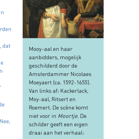
an
erden
, dat
Mooy-aal en haar
aanbidders, mogelijk
je
geschilderd door de
en
Amsterdammer Nicolaes
Moeyaert (ca. 1592-1655).
’
Van links af: Kackerlack,
Moy-aal, Ritsert en
 de
Roemert. De scène komt
niet voor in
Moortje
. De
‘Nee,
schilder geeft een eigen
draai aan het verhaal: