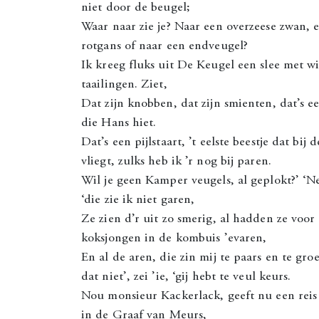
niet door de beugel;
Waar naar zie je? Naar een overzeese zwan, 
rotgans of naar een endveugel?
Ik kreeg fluks uit De Keugel een slee met w
taailingen. Ziet,
Dat zijn knobben, dat zijn smienten, dat’s e
die Hans hiet.
Dat’s een pijlstaart, ’t eelste beestje dat bij 
vliegt, zulks heb ik ’r nog bij paren.
Wil je geen Kamper veugels, al geplokt?’ ‘Nee
‘die zie ik niet garen,
Ze zien d’r uit zo smerig, al hadden ze voor
koksjongen in de kombuis ’evaren,
En al de aren, die zin mij te paars en te groen
dat niet’, zei ’ie, ‘gij hebt te veul keurs.
Nou monsieur Kackerlack, geeft nu een reis
in de Graaf van Meurs,