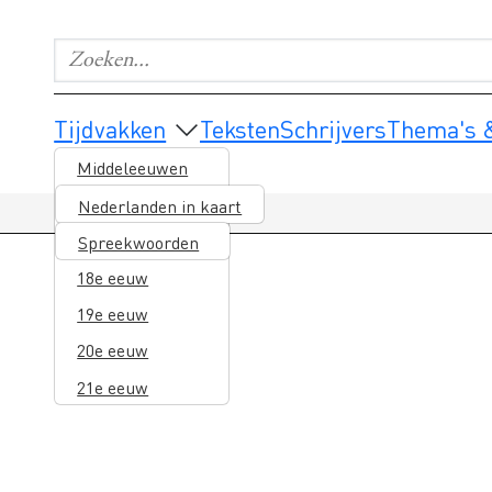
Zoeken...
Geef de woorden op waar je naar wilt zoeken.
Main navigation
Tijdvakken
Teksten
Schrijvers
Thema's &
Middeleeuwen
16e eeuw
Nederlanden in kaart
17e eeuw
Spreekwoorden
18e eeuw
19e eeuw
20e eeuw
21e eeuw