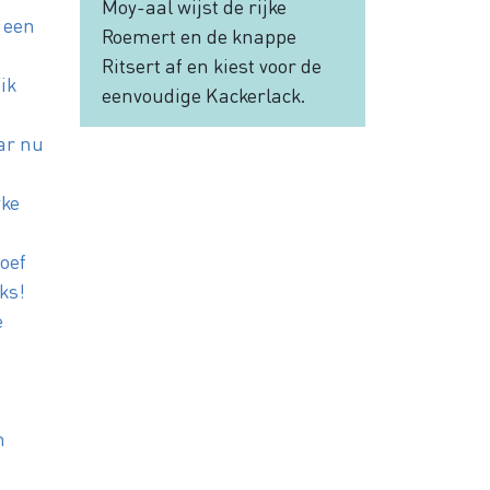
Moy-aal wijst de rijke
 een
Roemert en de knappe
Ritsert af en kiest voor de
‘ik
eenvoudige Kackerlack.
ar nu
wke
hoef
iks!
e
n