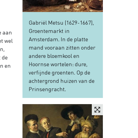
Gabriël Metsu (1629-1667),
Groentemarkt in
e aan
Amsterdam. In de platte
et wel
mand vooraan zitten onder
n,
andere bloemkool en
t de
Hoornse wortelen: dure,
an en
verfijnde groenten. Op de
achtergrond huizen van de
Prinsengracht.