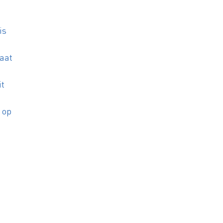
is
vaat
it
d op