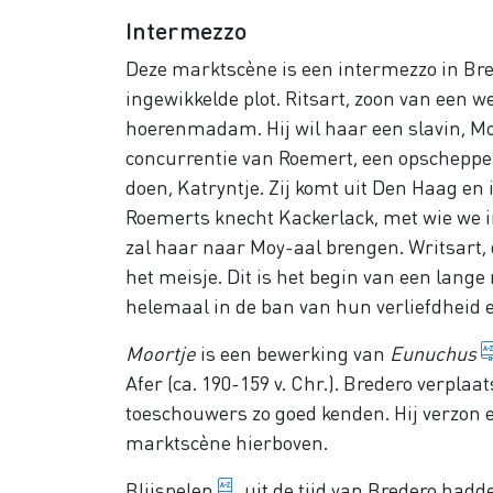
Intermezzo
Deze marktscène is een intermezzo in Br
ingewikkelde plot. Ritsart, zoon van een 
hoerenmadam. Hij wil haar een slavin, Moor
concurrentie van Roemert, een opschepper
doen, Katryntje. Zij komt uit Den Haag en
Roemerts knecht Kackerlack, met wie we i
zal haar naar Moy-aal brengen. Writsart, d
het meisje. Dit is het begin van een lange
helemaal in de ban van hun verliefdheid e
Moortje
is een bewerking van
Eunuchus
Afer (ca. 190-159 v. Chr.). Bredero verplaa
toeschouwers zo goed kenden. Hij verzon 
marktscène hierboven.
Luchtige toneelstukken met 
Blijspelen
uit de tijd van Bredero hadd