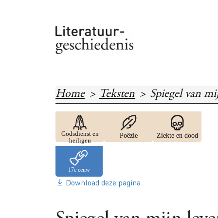
Overslaan en naar de inhoud gaan
Home
Teksten
Spiegel van mi
Image
Image
Image
Godsdienst en
Poëzie
Ziekte en dood
heiligen
Download deze pagina