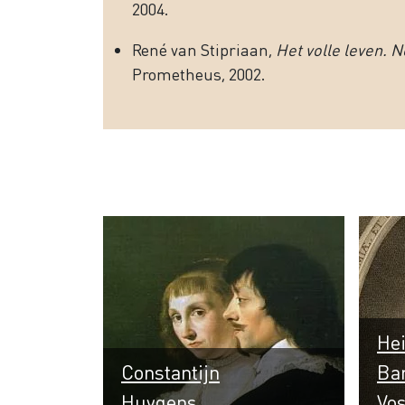
2004.
René van Stipriaan,
Het volle leven. N
Prometheus, 2002.
Hei
Constantijn
Bar
Huygens
Vo