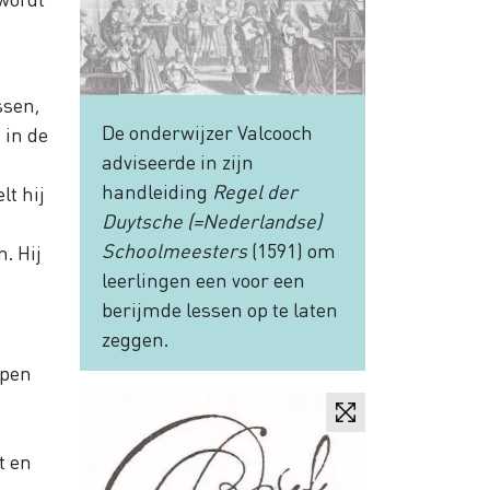
ssen,
De onderwijzer Valcooch
 in de
adviseerde in zijn
handleiding
Regel der
lt hij
Duytsche (=Nederlandse)
Schoolmeesters
(1591) om
. Hij
leerlingen een voor een
berijmde lessen op te laten
zeggen.
rpen
t en