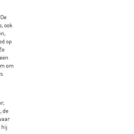
 De
, ook
en,
ed op
Ze
 een
oom om
rs
r,
, de
 waar
 hij