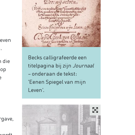
leven
.
Becks calligrafeerde een
n die
titelpagina bij zijn
Journaal
 op
– onderaan de tekst:
e
‘Eenen Spiegel van mijn
Leven’.
rgave,
 wordt