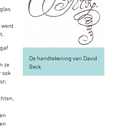
 glas
n werd
t.
 gaf
De handtekening van David
n ze
Beck
r ook
st:
chten,
gen
men