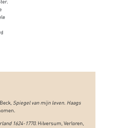
ter.
e
ele
rd
 Beck,
Spiegel van mijn leven. Haags
enomen.
erland 1624-1770
. Hilversum, Verloren,