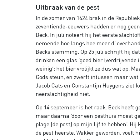
Uitbraak van de pest
In de zomer van 1624 brak in de Republiek d
zeventiende-eeuwers hadden er nog geen 
Beck. In juli noteert hij het eerste slachtof
nemende hoe langs hoe meer d’ overhand.’ 
Becks stemming. Op 25 juli schrijft hij da
drinken een glas ‘goed bier (verdrijvende 
weinig’: het bier vrolijkt ze dus wat op. M
Gods steun, en zwerft intussen maar wat r
Jacob Cats en Constantijn Huygens ziet lop
neerslachtigheid niet.
Op 14 september is het raak. Beck heeft g
maar daarna ‘door een pesthuis moest gaa
plage [de pest] op mijn lijf te hebben’. Hi
de pest heerste. Wakker geworden, voelt hi