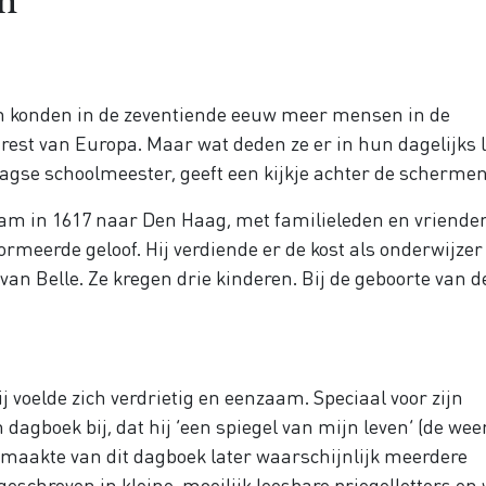
en
n konden in de zeventiende eeuw meer mensen in de
rest van Europa. Maar wat deden ze er in hun dagelijks 
gse schoolmeester, geeft een kijkje achter de schermen
wam in 1617 naar Den Haag, met familieleden en vriende
ormeerde geloof. Hij verdiende er de kost als onderwijzer
van Belle. Ze kregen drie kinderen. Bij de geboorte van d
voelde zich verdrietig en eenzaam. Speciaal voor zijn
n dagboek bij, dat hij ‘een spiegel van mijn leven’ (de wee
maakte van dit dagboek later waarschijnlijk meerdere
geschreven in kleine, moeilijk leesbare priegelletters en