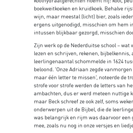
koolhydraatgerechten noemt hij: kool, peu
boekweitkoeken en kruidkoek. Behalve rijs
wijn, maar meestal (licht) bier, zoals ie
ergens uitgenodigd, misschien om hem in d
intussen blijkbaar gezorgd, misschien do
Zijn werk op de Nederduitse school – wat w
lezen en schrijven, rekenen, bijbelkennis
leerlingenaantal schommelde in 1624 tuss
beloond. ‘Onze Adriaan zegde vanmorgen vo
maar één letter te missen’, noteerde de tr
strofe voor strofe werden de letters van he
ambachten, dus er werd meteen nuttige ke
maar Beck schreef ze ook zelf, soms weken
onderwerpen uit de Bijbel, die de leerlin
was belangrijk en rijm was daarvoor een g
mee, zoals nu nog in onze versjes en liedj