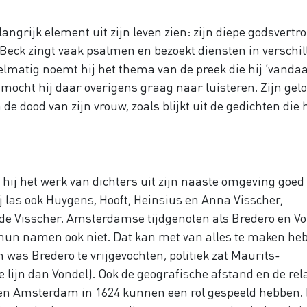
langrijk element uit zijn leven zien: zijn diepe godsvert
: Beck zingt vaak psalmen en bezoekt diensten in verschi
elmatig noemt hij het thema van de preek die hij ‘vandaa
 mocht hij daar overigens graag naar luisteren. Zijn gelo
e dood van zijn vrouw, zoals blijkt uit de gedichten die h
at hij het werk van dichters uit zijn naaste omgeving goed
j las ook Huygens, Hooft, Heinsius en Anna Visscher,
de Visscher. Amsterdamse tijdgenoten als Bredero en V
ij hun namen ook niet. Dat kan met van alles te maken he
 was Bredero te vrijgevochten, politiek zat Maurits-
 lijn dan Vondel). Ook de geografische afstand en de rel
en Amsterdam in 1624 kunnen een rol gespeeld hebben.