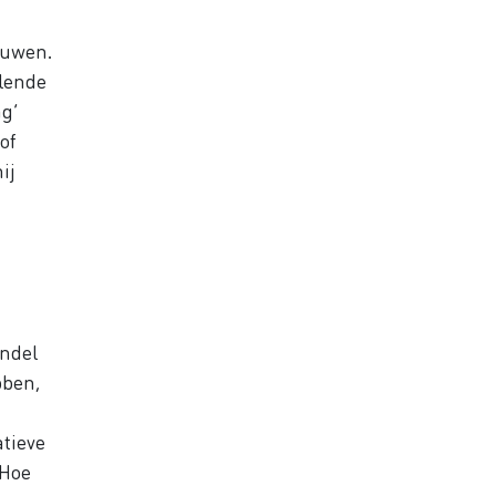
rouwen.
llende
g’
of
ij
ondel
bben,
atieve
 Hoe