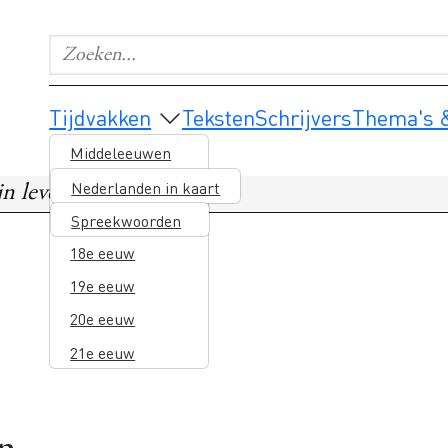
Zoeken...
Geef de woorden op waar je naar wilt zoeken.
Main navigation
Tijdvakken
Teksten
Schrijvers
Thema's &
Middeleeuwen
16e eeuw
Nederlanden in kaart
jn leven
17e eeuw
Spreekwoorden
18e eeuw
19e eeuw
20e eeuw
21e eeuw