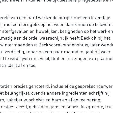
e wereld van een hard werkende burger met een levendige
hij met een terugblik op het weer, dan komen de beleveni
sterfgevallen en huwelijken, bezigheden op het werk en
matig aan de orde; waarschijnlijk heeft Beck dit bij het
e wintermaanden is Beck vooral binnenshuis, later wande
erg verdrietig, maar na een paar maanden gaat hij weer
e verdrijven met viool, fluit en het zingen van psalmen
schildert af en toe.
rden precies genoteerd, inclusief de gespreksonderwe
het belangrijkst, over de andere ingrediënten schrijft hij
lm, kabeljauw, schelvis en ham en af en toe haring,
i restjes vlees), gebraden gans en snoek. Als groente, frui