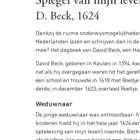
Spiegel van mijn lev
D. Beck, 1624
Dankzij de ruime onderwijsmogelijkhede
Nederlanden lezen en schrijven dan in de 
mee? Het dagboek van David Beck, een Haa
David Beck, geboren in Keulen in 1594, k
net als hij overgegaan waren tot het geref
een school en trouwde in 1618 met Roeltje 
derde, in december 1623, overleed Roeltje.
Weduwnaar
De jonge weduwnaar was ontroostbaar: hij 
kinderen hield hij in het hele jaar 1624 ee
optekening van mijn leven) noemde. Beck 
afschriften, één ervan bestaat nog. Het is 