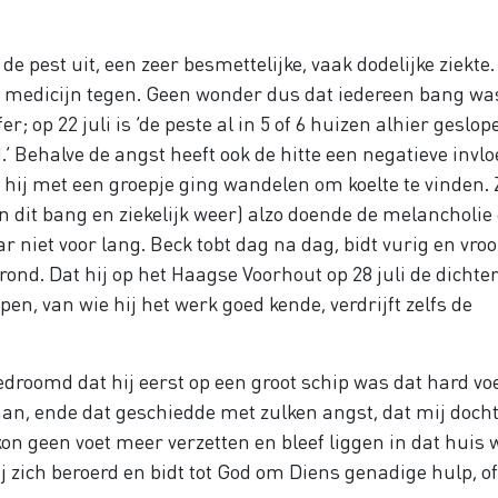
e pest uit, een zeer besmettelijke, vaak dodelijke ziekte.
medicijn tegen. Geen wonder dus dat iedereen bang was
fer; op 22 juli is ‘de peste al in 5 of 6 huizen alhier geslop
Behalve de angst heeft ook de hitte een negatieve invlo
t hij met een groepje ging wandelen om koelte te vinden. 
in dit bang en ziekelijk weer) alzo doende de melancholie
aar niet voor lang. Beck tobt dag na dag, bidt vurig en vr
ond. Dat hij op het Haagse Voorhout op 28 juli de dichte
en, van wie hij het werk goed kende, verdrijft zelfs de
edroomd dat hij eerst op een groot schip was dat hard voe
n, ende dat geschiedde met zulken angst, dat mij docht
j kon geen voet meer verzetten en bleef liggen in dat huis
j zich beroerd en bidt tot God om Diens genadige hulp, of