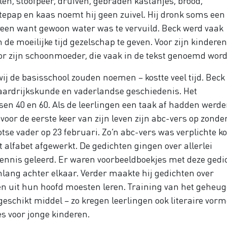
len, stoofpeer, druiven, gebraden kastanjes, brood,
tepap en kaas noemt hij geen zuivel. Hij dronk soms een
dereen want gewoon water was te vervuild. Beck werd vaak
e moeilijke tijd gezelschap te geven. Voor zijn kindere
or zijn schoonmoeder, die vaak in de tekst genoemd word
ij de basisschool zouden noemen – kostte veel tijd. Beck
, aardrijkskunde en vaderlandse geschiedenis. Het
en 40 en 60. Als de leerlingen een taak af hadden werde
or de eerste keer van zijn leven zijn abc-vers op zonde
otse vader op 23 februari. Zo’n abc-vers was verplichte ko
t alfabet afgewerkt. De gedichten gingen over allerlei
nnis geleerd. Er waren voorbeeldboekjes met deze gedi
lang achter elkaar. Verder maakte hij gedichten over
gen uit hun hoofd moesten leren. Training van het geheu
eschikt middel – zo kregen leerlingen ook literaire vor
es voor jonge kinderen.