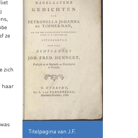
liet
j
ens,
obe
ef ze
e zich
n haar
 was
Titelpagina van J.F.