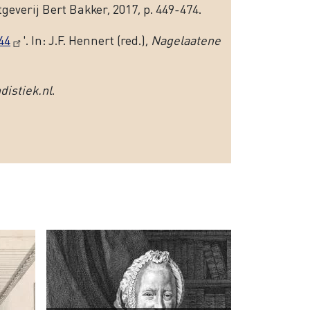
everij Bert Bakker, 2017, p. 449-474.
44
'. In: J.F. Hennert (red.),
Nagelaatene
distiek.nl
.