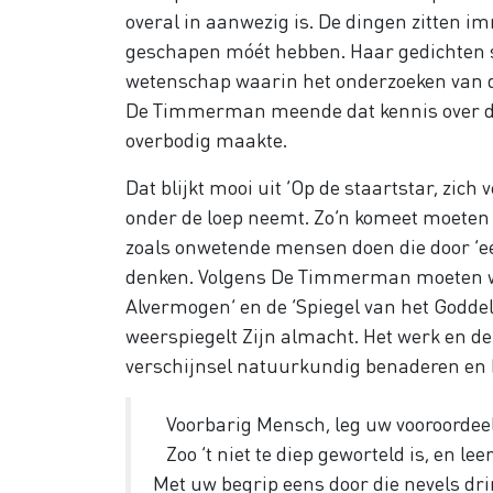
overal in aanwezig is. De dingen zitten i
geschapen móét hebben. Haar gedichten st
wetenschap waarin het onderzoeken van de
De Timmerman meende dat kennis over de n
overbodig maakte.
Dat blijkt mooi uit ‘Op de staartstar, zich
onder de loep neemt. Zo’n komeet moeten 
zoals onwetende mensen doen die door ‘e
denken. Volgens De Timmerman moeten we d
Alvermogen’ en de ‘Spiegel van het Goddel
weerspiegelt Zijn almacht. Het werk en d
verschijnsel natuurkundig benaderen en 
Voorbarig Mensch, leg uw vooroordeel
Zoo ’t niet te diep geworteld is, en lee
Met uw begrip eens door die nevels dr