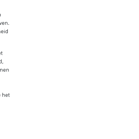
n
ven.
heid
et
d,
nnen
 het