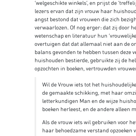
‘welgeschikte winkels’, en prijst de ‘treffe
lezers ervan dat zijn vrouw haar huishoud
angst bestond dat vrouwen die zich bezi
verwaarlozen. Of nog erger: dat zij door h
wetenschap en literatuur hun ‘vrouwelijke
overtuigen dat dat allemaal niet aan de 
balans gevonden te hebben tussen deze ve
huishouden bestierde, gebruikte zij de h
opzochten in boeken, vertrouwden vrouwen
Wil de Vrouw iets tot het huishoudelij
de gemaakte schikking, met haar omzi
letterkundigen Man en de wijze huishou
boeken herleest, en de andere alleen m
Als de vrouw iets wil gebruiken voor h
haar behoedzame verstand opzoeken vol