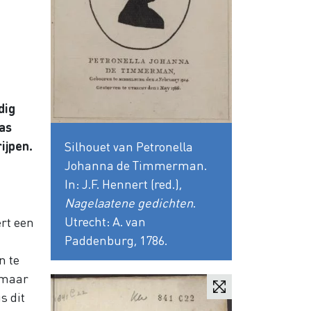
dig
as
ijpen.
Silhouet van Petronella
Johanna de Timmerman.
In: J.F. Hennert (red.),
Nagelaatene gedichten
.
Utrecht: A. van
rt een
Paddenburg, 1786.
n te
n maar
s dit