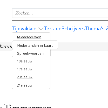
Zoeken...
Geef de woorden op waar je naar wilt zoeken.
Main navigation
Tijdvakken
Teksten
Schrijvers
Thema's &
Middeleeuwen
16e eeuw
Nederlanden in kaart
Johanna de Timmerman
17e eeuw
Spreekwoorden
18e eeuw
19e eeuw
20e eeuw
21e eeuw