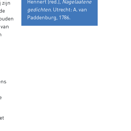
Hennert (red.),
Nagelaatene
 zijn
gedichten
. Utrecht: A. van
 de
Paddenburg, 1786.
zouden
 van
n
ens
e
et