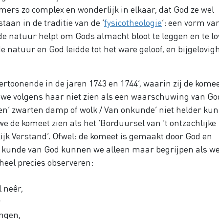
mmers zo complex en wonderlijk in elkaar, dat God ze wel
aan in de traditie van de ‘
fysicotheologie
’: een vorm va
 natuur helpt om Gods almacht bloot te leggen en te lo
atuur en God leidde tot het ware geloof, en bijgelovig
 vertoonende in de jaren 1743 en 1744’, waarin zij de kome
we volgens haar niet zien als een waarschuwing van Go
en’ zwarten damp of wolk / Van onkunde’ niet helder ku
e komeet zien als het ‘Borduursel van ’t ontzachlijke
ijk Verstand’. Ofwel: de komeet is gemaakt door God en
e kunde van God kunnen we alleen maar begrijpen als we
heel precies observeren:
 neêr,
r
ingen,