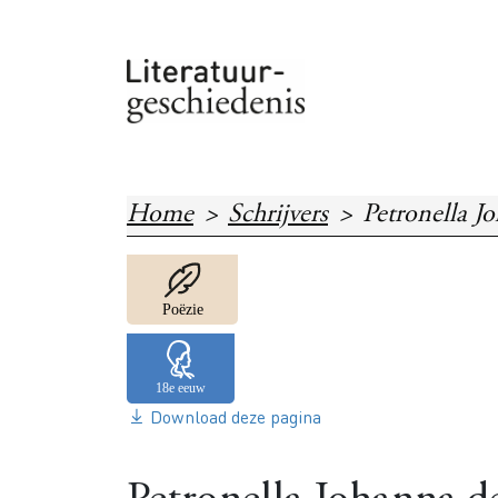
Overslaan en naar de inhoud gaan
Home
Schrijvers
Petronella 
Image
Poëzie
Download deze pagina