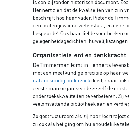
is een bijzonder historisch document. Zoal
Hennert zien dat de kwaliteiten van zijn 
beschrijft hoe haar vader, Pieter de Timm
een buitengewoone wetenslust, en eene b
bespeurde’. Ook haar liefde voor boeken o
gelegenheidsgedichten, huwelijkszangen 
Organisatietalent en denkkracht
De Timmerman komt in Hennerts levensbes
met een meetkundige precisie op haar werk
natuurkundig onderzoek
deed, maar ook i
eerste man organiseerde ze zelf de omst
onderzoekskwaliteiten te verbeteren. Zij 
veelomvattende bibliotheek aan en verdiep
Zo gestructureerd als zij haar leertrajec
zij ook als het ging om huishoudelijke tak