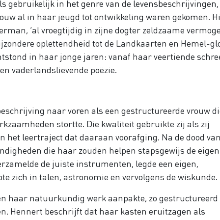
s gebruikelijk in het genre van de levensbeschrijvingen, 
vrouw al in haar jeugd tot ontwikkeling waren gekomen. Hi
erman, ‘al vroegtijdig in zijne dogter zeldzaame vermog
ijzondere oplettendheid tot de Landkaarten en Hemel-gl
ntstond in haar jonge jaren: vanaf haar veertiende schre
en vaderlandslievende poëzie.
chrijving naar voren als een gestructureerde vrouw di
zaamheden stortte. Die kwaliteit gebruikte zij als zij
n het leertraject dat daaraan voorafging. Na de dood va
andigheden die haar zouden helpen stapsgewijs de eigen
verzamelde de juiste instrumenten, legde een eigen,
te zich in talen, astronomie en vervolgens de wiskunde.
t en haar natuurkundig werk aanpakte, zo gestructureerd
en. Hennert beschrijft dat haar kasten eruitzagen als