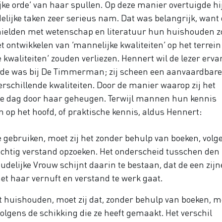
lijke orde’ van haar spullen. Op deze manier overtuigde hij
elijke taken zeer serieus nam. Dat was belangrijk, want
ghielden met wetenschap en literatuur hun huishouden 
et ontwikkelen van ‘mannelijke kwaliteiten’ op het terrein
 kwaliteiten’ zouden verliezen. Hennert wil de lezer erva
orde was bij De Timmerman; zij scheen een aanvaardbare
rschillende kwaliteiten. Door de manier waarop zij het
ele dag door haar geheugen. Terwijl mannen hun kennis
 op het hoofd, of praktische kennis, aldus Hennert:
ke gebruiken, moet zij het zonder behulp van boeken, volg
chtig verstand opzoeken. Het onderscheid tusschen den
delijke Vrouw schijnt daarin te bestaan, dat de een zijn
et haar vernuft en verstand te werk gaat.
et huishouden, moet zij dat, zonder behulp van boeken, m
gens de schikking die ze heeft gemaakt. Het verschil