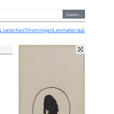
 selecties
Stromingen
Lesmateriaal