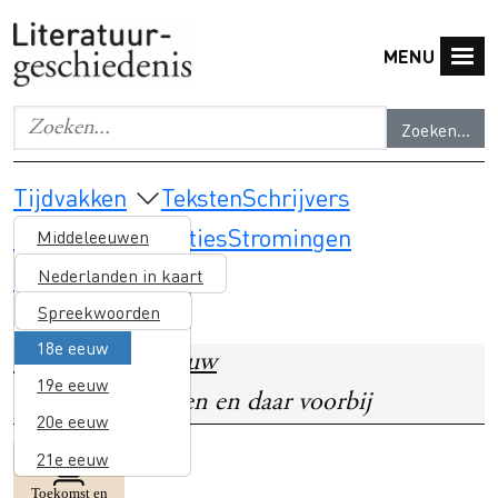
Overslaan en naar de inhoud gaan
MENU
Zoeken...
Geef de woorden op waar je naar wilt zoeken.
Main navigation
Tijdvakken
Teksten
Schrijvers
Thema's & selecties
Stromingen
Middeleeuwen
Lesmateriaal
16e eeuw
Nederlanden in kaart
17e eeuw
Spreekwoorden
18e eeuw
Home
18e Eeuw
19e eeuw
Naar de sterren en daar voorbij
20e eeuw
21e eeuw
Image
Toekomst en