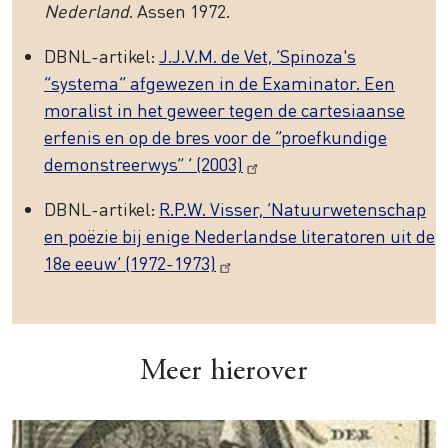
Nederland
. Assen 1972.
DBNL-artikel:
J.J.V.M. de Vet, ‘Spinoza's
“systema” afgewezen in de Examinator. Een
moralist in het geweer tegen de cartesiaanse
erfenis en op de bres voor de “proefkundige
demonstreerwys” ’ (2003)
DBNL-artikel:
R.P.W. Visser, ‘Natuurwetenschap
en poëzie bij enige Nederlandse literatoren uit de
18e eeuw’ (1972-1973)
Meer hierover