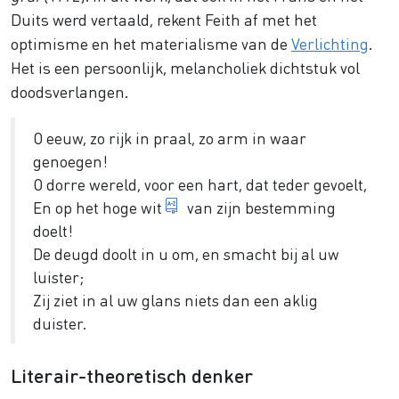
Duits werd vertaald, rekent Feith af met het
optimisme en het materialisme van de
Verlichting
.
Het is een persoonlijk, melancholiek dichtstuk vol
doodsverlangen.
O eeuw, zo rijk in praal, zo arm in waar
genoegen!
O dorre wereld, voor een hart, dat teder gevoelt,
doel
En op het hoge
wit
van zijn bestemming
doelt!
De deugd doolt in u om, en smacht bij al uw
luister;
Zij ziet in al uw glans niets dan een aklig
duister.
Literair-theoretisch denker