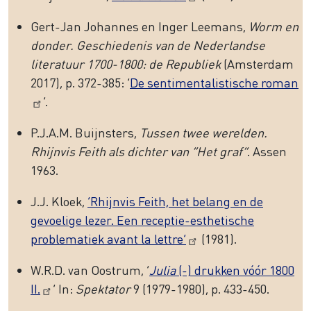
Gert-Jan Johannes en Inger Leemans,
Worm en
donder. Geschiedenis van de Nederlandse
literatuur 1700-1800: de Republiek
(Amsterdam
2017), p. 372-385: ‘
De sentimentalistische roman
’.
P.J.A.M. Buijnsters,
Tussen twee werelden.
Rhijnvis Feith als dichter van “Het graf”
. Assen
1963.
J.J. Kloek,
‘Rhijnvis Feith, het belang en de
gevoelige lezer. Een receptie-esthetische
problematiek avant la lettre’
(1981).
W.R.D. van Oostrum, ‘
Julia
(-) drukken vóór 1800
II.
’ In:
Spektator
9 (1979-1980), p. 433-450.