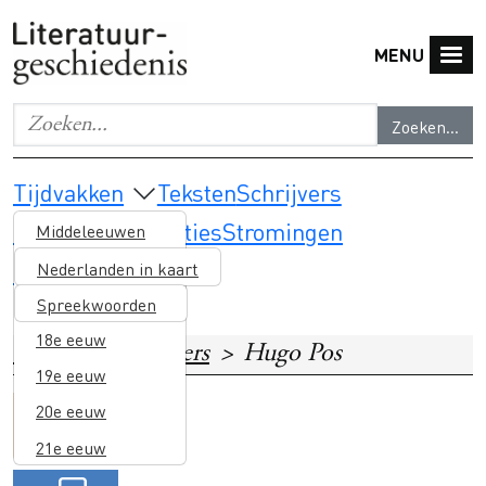
Overslaan en naar de inhoud gaan
MENU
Zoeken...
Geef de woorden op waar je naar wilt zoeken.
Main navigation
Tijdvakken
Teksten
Schrijvers
Thema's & selecties
Stromingen
Middeleeuwen
Lesmateriaal
16e eeuw
Nederlanden in kaart
17e eeuw
Spreekwoorden
18e eeuw
Home
Schrijvers
Hugo Pos
19e eeuw
20e eeuw
Image
Surinaamse en
21e eeuw
Caribische literatuur