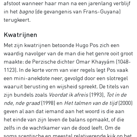
afstoot wanneer haar man na een jarenlang verblijf
in het
bagno
(de gevangenis van Frans-Guyana)
terug­keert.
Kwatrijnen
Met zijn kwatrijnen betoonde Hugo Pos zich een
waardig navolger van de man die het genre ooit groot
maakte: de Perzische dichter Omar Khayyám (1048-
1123). In de korte vorm van vier regels legt Pos vaak
een mini-anekdote neer, gevolgd door een slotregel
waaruit berusting en wijsheid spreekt. De titels van
zijn bundels zoals
Voordat ik afreis
(1993),
Tot in de
nde, nde graad
(1998) en
Het talmen van de tijd
(2000)
geven al aan dat iemand aan het woord is die aan
het einde van zijn leven de balans opmaakt, of die
zelfs in de wachtkamer van de dood leeft. Om de
soms sceptische en meestal relativerende kijk op het