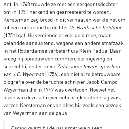
Ant. In 1748 trouwde ze met een sergeantsdochter
om in 1751 herkend en gearresteerd te worden.
Kersteman zag brood in dit verhaal en werkte het om
tot een roman die hij de titel
De Bredasche heldinne
(1751) gaf. Hij verdiende er veel geld mee, maar
belandde aansluitend, wegens een andere strafzaak,
in het Rotterdamse verbeterhuis Klein Padua. Daar
kreeg hij opnieuw een commerciële ingeving en
schreef hij onder meer
Zeldzaame levens-gevallen
van J.C. Wyerman
(1756), een niet al te betrouwbare
biografie over de beruchte schrijver Jacob Campo
Weyerman die in 1747 was overleden. Hoewel het
leven van deze schrijver behoorlijk buitenissig was,
verzon Kersteman er van alles bij, zoals een bezoek
van Weyerman aan de paus:
Campo
kwam bij de
paus
met wie hij een