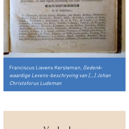
Franciscus Lievens Kersteman,
Gedenk-
waardige Levens-beschryving van […] Johan
Christoforus Ludeman