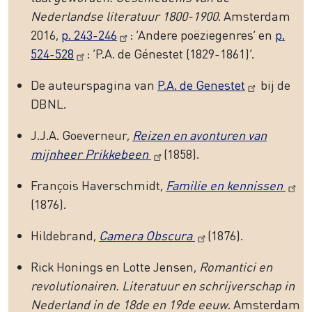
Nederlandse literatuur 1800-1900
. Amsterdam
2016,
p. 243-246
: ‘Andere poëziegenres’ en
p.
524-528
: ‘P.A. de Génestet (1829-1861)’.
De auteurspagina van
P.A. de Genestet
bij de
DBNL.
J.J.A. Goeverneur,
Reizen en avonturen van
mijnheer Prikkebeen
(1858).
François Haverschmidt,
Familie en kennissen
(1876).
Hildebrand,
Camera Obscura
(1876).
Rick Honings en Lotte Jensen,
Romantici en
revolutionairen. Literatuur en schrijverschap in
Nederland in de 18de en 19de eeuw
. Amsterdam