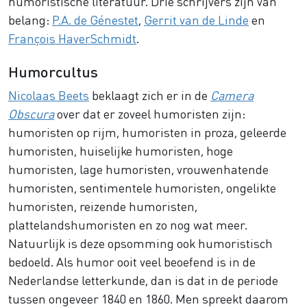
humoristische literatuur. Drie schrijvers zijn van
belang:
P.A. de Génestet
,
Gerrit van de Linde
en
François HaverSchmidt
.
Humorcultus
Nicolaas Beets
beklaagt zich er in de
Camera
Obscura
over dat er zoveel humoristen zijn:
humoristen op rijm, humoristen in proza, geleerde
humoristen, huiselijke humoristen, hoge
humoristen, lage humoristen, vrouwenhatende
humoristen, sentimentele humoristen, ongelikte
humoristen, reizende humoristen,
plattelandshumoristen en zo nog wat meer.
Natuurlijk is deze opsomming ook humoristisch
bedoeld. Als humor ooit veel beoefend is in de
Nederlandse letterkunde, dan is dat in de periode
tussen ongeveer 1840 en 1860. Men spreekt daarom