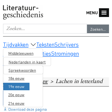
Overslaan en naar de inhoud gaan
MENU
Zoeken...
Geef de woorden op waar je naar wilt zoeken.
Main navigation
Tijdvakken
Teksten
Schrijvers
Thema's & selecties
Stromingen
Middeleeuwen
Lesmateriaal
16e eeuw
Nederlanden in kaart
17e eeuw
Spreekwoorden
18e eeuw
Home
19e eeuw
Lachen in letterland
19e eeuw
20e eeuw
21e eeuw
Download deze pagina