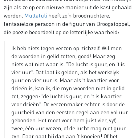
zijn als ze op een nieuwe manier uit de kast gehaald
worden.
Multatuli
heeft zo’n broodnuchtere,
fantasieloze persoon in de figuur van Droogstoppel,
die poëzie beoordeelt op de letterlijke waarheid:
Ik heb niets tegen verzen op-zichzelf. Wil men
de woorden in gelid zetten, goed! Maar zeg
niets wat niet waar is. “De lucht is guur, en ’t is
vier uur”. Dat laat ik gelden, als het werkelyk
guur en vier uur is. Maar als ’t kwartier voor
drieën is, kan ik, die myn woorden niet in gelid
zet, zeggen: “de lucht is guur, en ’t is kwartier
voor drieën”. De verzenmaker echter is door de
guurheid van den eersten regel aan een vol uur
gebonden. Het moet voor hem juist vier, vyf,
twee, één uur wezen, of de lucht mag niet guur
zyn. Daar gaat hij dan aan ’t knoeien! Of het