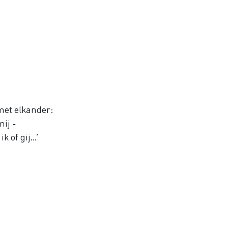
 met elkander:
mij -
of gij...’
.