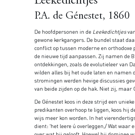
Leekedichtjes
P.A. de Génestet, 1860
De hoofdpersonen in de
Leekedichtjes
van
gewone kerkgangers. De bundel staat daar
conflict op tussen moderne en orthodoxe 
de nieuwe tijd aanpassen. Zij namen de Bi
ontdekkingen, zoals de evolutieleer van 
wilden alles bij het oude laten en namen d
stromingen werden hevige discussies gev
van beide zijden op de hak. Niet zij, maar
De Génestet koos in deze strijd een unieke 
predikanten overhoop te liggen, koos hij 
wijs meer kon worden. In het vierendertigs
dient: 'het leere ú overleggen,/ Wat waar e
over wat hij gelooft. Hoewel hij dominee w