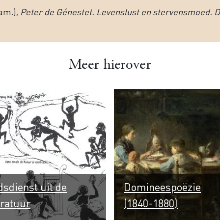
am.),
Peter de Génestet. Levenslust en stervensmoed. Di
Meer hierover
sdienst uit de
Domineespoëzie
eratuur
(1840-1880)