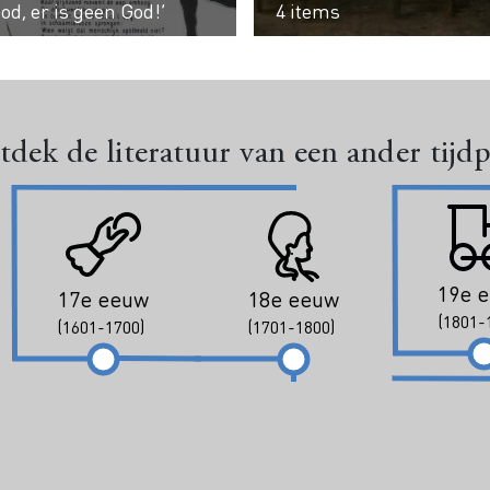
od, er is geen God!’
4 items
dek de literatuur van een ander tijd
19e 
17e eeuw
18e eeuw
(1801-
(1601-1700)
(1701-1800)