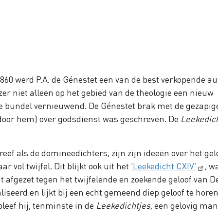
860 werd P.A. de Génestet een van de best verkopende a
er niet alleen op het gebied van de theologie een nieuw
 de bundel vernieuwend. De Génestet brak met de gezapig
 door hem) over godsdienst was geschreven. De
Leekedic
ef als de domineedichters, zijn zijn ideeën over het gel
r vol twijfel. Dit blijkt ook uit het
‘Leekedicht CXIV’
, w
dt afgezet tegen het twijfelende en zoekende geloof van D
aliseerd en lijkt bij een echt gemeend diep geloof te horen
bleef hij, tenminste in de
Leekedichtjes
, een gelovig man