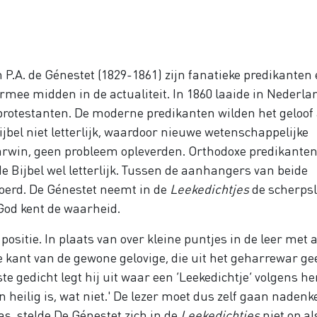
 P.A. de Génestet (1829-1861) zijn fanatieke predikanten
mee midden in de actualiteit. In 1860 laaide in Nederla
protestanten. De moderne predikanten wilden het geloof
jbel niet letterlijk, waardoor nieuwe wetenschappelijke
Darwin, geen probleem opleverden. Orthodoxe predikante
e Bijbel wel letterlijk. Tussen de aanhangers van beide
oerd. De Génestet neemt in de
Leekedichtjes
de scherpsl
 God kent de waarheid.
positie. In plaats van over kleine puntjes in de leer met
de kant van de gewone gelovige, die uit het geharrewar g
te gedicht legt hij uit waar een ‘Leekedichtje’ volgens h
n heilig is, wat niet.' De lezer moet dus zelf gaan nadenk
as, stelde De Génestet zich in de
Leekedichtjes
niet op al