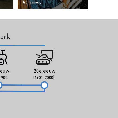
52 items
perk
eeuw
20e eeuw
1900)
(1901-2000)