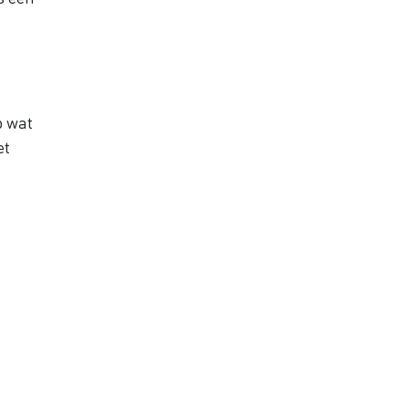
p wat
et