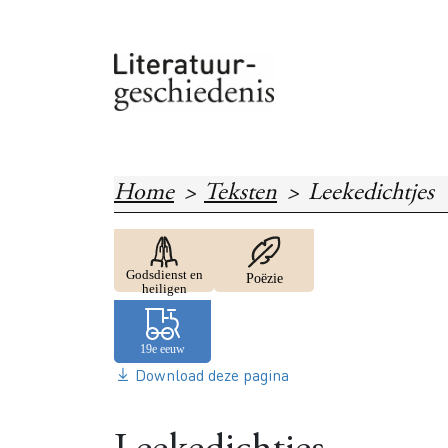
Overslaan en naar de inhoud gaan
Home
Teksten
Leekedichtjes
Image
Image
Godsdienst en
Poëzie
heiligen
Download deze pagina