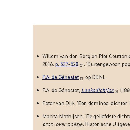
Willem van den Berg en Piet Coutteni
2016,
p. 527-528
: ‘Buitengewoon popul
P.A. de Génestet
op DBNL.
P.A. de Génestet,
Leekedichtjes
(186
Peter van Dĳk, 'Een dominee-dichter in
Marita Mathĳsen, 'De geliefdste dicht
bron: over poëzie
. Historische Uitgeve