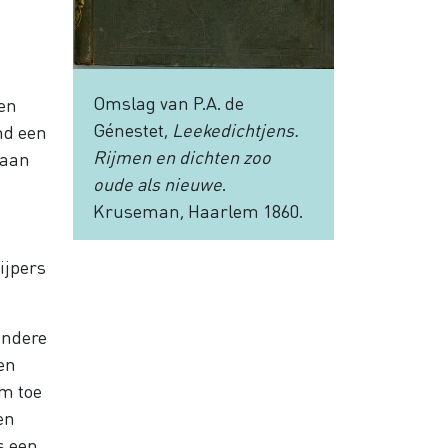
Omslag van P.A. de
 en
Génestet,
Leekedichtjens.
nd een
Rijmen en dichten zoo
 aan
oude als nieuwe
.
Kruseman, Haarlem 1860.
n
ijpers
 andere
een
em toe
en
s een