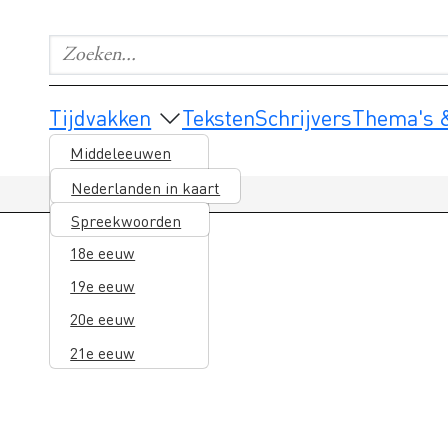
Zoeken...
Geef de woorden op waar je naar wilt zoeken.
Main navigation
Tijdvakken
Teksten
Schrijvers
Thema's &
Middeleeuwen
16e eeuw
Nederlanden in kaart
17e eeuw
Spreekwoorden
18e eeuw
19e eeuw
20e eeuw
21e eeuw