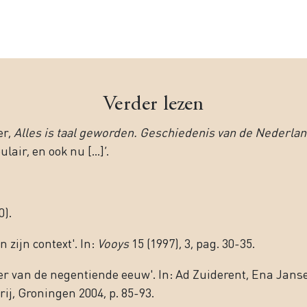
Verder lezen
er,
Alles is taal geworden. Geschiedenis van de Nederlan
air, en ook nu [...]’.
0).
 zĳn context'. In:
Vooys
15 (1997), 3, pag. 30-35.
er van de negentiende eeuw'. In: Ad Zuiderent, Ena Jans
rĳ, Groningen 2004, p. 85-93.