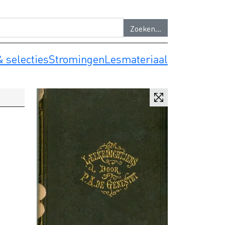
 selecties
Stromingen
Lesmateriaal