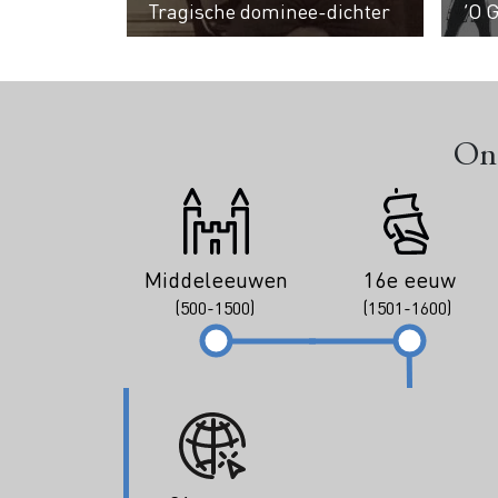
Tragische dominee-dichter
‘O G
Ont
Middeleeuwen
16e eeuw
(500-1500)
(1501-1600)