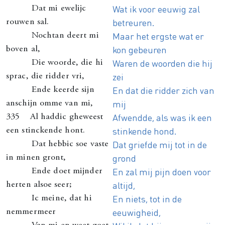
Wat ik voor eeuwig zal
Dat mi ewelijc
betreuren.
rouwen sal.
Maar het ergste wat er
Nochtan deert mi
kon gebeuren
boven al,
Waren de woorden die hij
Die woorde, die hi
zei
sprac, die ridder vri,
En dat die ridder zich van
Ende keerde sijn
mij
anschijn omme van mi,
Afwendde, als was ik een
335 Al haddic gheweest
stinkende hond.
een stinckende hont.
Dat griefde mij tot in de
Dat hebbic soe vaste
grond
in minen gront,
En zal mij pijn doen voor
Ende doet mijnder
altijd,
herten alsoe seer;
En niets, tot in de
Ic meine, dat hi
eeuwigheid,
nemmermeer