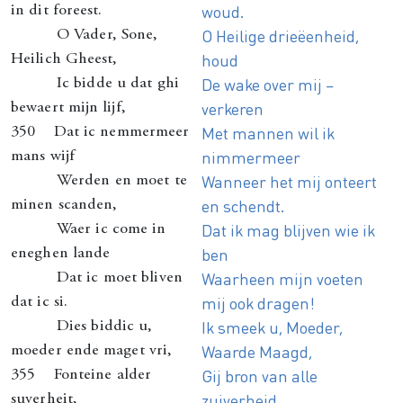
woud.
in dit foreest.
O Heilige drieëenheid,
O Vader, Sone,
houd
Heilich Gheest,
De wake over mij –
Ic bidde u dat ghi
verkeren
bewaert mijn lijf,
Met mannen wil ik
350 Dat ic nemmermeer
nimmermeer
mans wijf
Wanneer het mij onteert
Werden en moet te
en schendt.
minen scanden,
Dat ik mag blijven wie ik
Waer ic come in
ben
eneghen lande
Waarheen mijn voeten
Dat ic moet bliven
mij ook dragen!
dat ic si.
Ik smeek u, Moeder,
Dies biddic u,
Waarde Maagd,
moeder ende maget vri,
Gij bron van alle
355 Fonteine alder
zuiverheid,
suverheit,