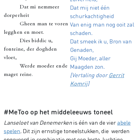
Dat mij niet één
Dat mi nemmeer
schurkachtigheid
dorperheit
Van enig man nog ooit zal
Gheen man te voren
schaden.
legghen en moet.
Dat smeek ik u, Bron van
Dies biddic u,
Genaden,
fonteine, der doghden
Gij Moeder, aller
vloet,
Maagden zon.
Werde moeder ende
[Vertaling door
Gerrit
maget reine.
Komrij
]
#MeToo op het middeleeuws toneel
Lanseloet van Denemerken
is één van de vier
abele
spelen
. Dit zijn ernstige toneelstukken, die werden
opgevoerd in combinatie met een korte, luchtige