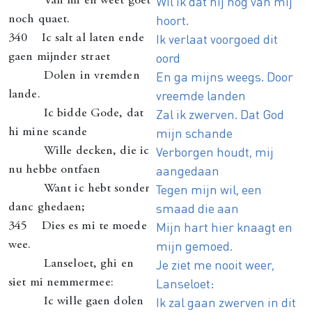
Wil ik dat hij nog van mij
Van mi en weet goet
hoort.
noch quaet.
Ik verlaat voorgoed dit
340 Ic salt al laten ende
oord
gaen mijnder straet
En ga mijns weegs. Door
Dolen in vremden
vreemde landen
lande.
Zal ik zwerven. Dat God
Ic bidde Gode, dat
mijn schande
hi mine scande
Verborgen houdt, mij
Wille decken, die ic
aangedaan
nu hebbe ontfaen
Tegen mijn wil, een
Want ic hebt sonder
smaad die aan
danc ghedaen;
Mijn hart hier knaagt en
345 Dies es mi te moede
mijn gemoed.
wee.
Je ziet me nooit weer,
Lanseloet, ghi en
Lanseloet:
siet mi nemmermee:
Ik zal gaan zwerven in dit
Ic wille gaen dolen