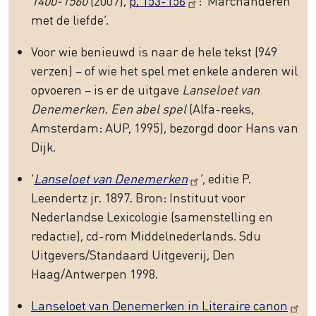
1400-1560
(2007),
p. 153-156
: ‘Marchanderen
met de liefde’.
Voor wie benieuwd is naar de hele tekst (949
verzen) – of wie het spel met enkele anderen wil
opvoeren – is er de uitgave
Lanseloet van
Denemerken. Een abel spel
(Alfa-reeks,
Amsterdam: AUP, 1995), bezorgd door Hans van
Dijk.
‘
Lanseloet van Denemerken
’, editie P.
Leendertz jr. 1897. Bron: Instituut voor
Nederlandse Lexicologie (samenstelling en
redactie), cd-rom Middelnederlands. Sdu
Uitgevers/Standaard Uitgeverij, Den
Haag/Antwerpen 1998.
Lanseloet van Denemerken in Literaire canon