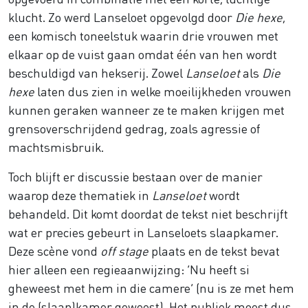
klucht. Zo werd Lanseloet opgevolgd door
Die hexe
,
een komisch toneelstuk waarin drie vrouwen met
elkaar op de vuist gaan omdat één van hen wordt
beschuldigd van hekserij. Zowel
Lanseloet
als
Die
hexe
laten dus zien in welke moeilijkheden vrouwen
kunnen geraken wanneer ze te maken krijgen met
grensoverschrijdend gedrag, zoals agressie of
machtsmisbruik.
Toch blijft er discussie bestaan over de manier
waarop deze thematiek in
Lanseloet
wordt
behandeld. Dit komt doordat de tekst niet beschrijft
wat er precies gebeurt in Lanseloets slaapkamer.
Deze scène vond
off stage
plaats en de tekst bevat
hier alleen een regieaanwijzing: ‘Nu heeft si
gheweest met hem in die camere’ (nu is ze met hem
in de (slaap)kamer geweest). Het publiek moest dus