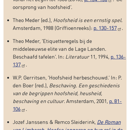
oorsprong van hoofsheid’.
Theo Meder (ed.),
Hoofsheid is een ernstig spel
.
Amsterdam, 1988 (Griffioenreeks):
p. 130-157
.
Theo Meder, ‘Etiquetteregels bij de
middeleeuwse elite van de Lage Landen.
Beschaafd tafelen’. In:
Literatuur
11, 1994,
p. 136-
137
.
W.P. Gerritsen, ‘Hoofsheid herbeschouwd.’ In: P.
den Boer (red.),
Beschaving. Een geschiedenis
van de begrippen hoofsheid, heusheid,
beschaving en cultuur
. Amsterdam, 2001,
p. 81-
106
.
Jozef Janssens & Remco Sleiderink,
De Roman
van Limborch. Hoofse jongeren en hun rol in de