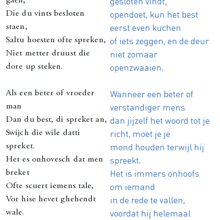
gesloten vindt,
gaen,
opendoet, kun het best
Die du vints besloten
eerst even kuchen
staen,
of iets zeggen, en de deur
Saltu hoesten ofte spreken,
niet zomaar
Niet metter druust die
openzwaaien.
dore up steken.
Wanneer een beter of
Als een beter of vroeder
verstandiger mens
man
dan jijzelf het woord tot je
Dan du best, di spreket an,
richt, moet je je
Swijch die wile datti
mond houden terwijl hij
spreket.
spreekt.
Het es onhovesch dat men
Het is immers onhoofs
breket
om iemand
Ofte scuert iemens tale,
in de rede te vallen,
Vor hise hevet ghehendt
voordat hij helemaal
wale.