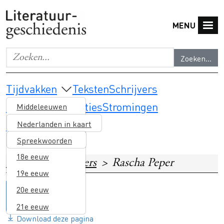
Overslaan en naar de inhoud gaan
MENU
Zoeken...
Geef de woorden op waar je naar wilt zoeken.
Main navigation
Tijdvakken
Teksten
Schrijvers
Thema's & selecties
Stromingen
Middeleeuwen
Lesmateriaal
16e eeuw
Nederlanden in kaart
17e eeuw
Spreekwoorden
18e eeuw
Home
Schrijvers
Rascha Peper
19e eeuw
20e eeuw
21e eeuw
Download deze pagina