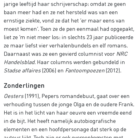
jarige leeftijd haar schrijverschap: omdat ze geen
baan meer had en ze net hersteld was van een
ernstige ziekte, vond ze dat het ‘er maar eens van
moest komen’. Toen ze de pen eenmaal had opgepakt,
liet ze ‘m niet meer los: in slechts 23 jaar publiceerde
ze maar liefst vier verhalenbundels en elf romans.
Daarnaast was ze een gevierd columnist voor
NRC
Handelsblad
. Haar columns werden gebundeld in
Stadse affaires
(2006) en
Fantoompoezen
(2012).
Zonderlingen
Oesters
(1991), Pepers romandebuut, gaat over een
verhouding tussen de jonge Olga en de oudere Frank.
Het is in het licht van haar oeuvre een vreemde eend
in de bijt. Het heeft namelijk autobiografische
elementen en een hoofdpersonage dat sterk op de
auteur lijkt. Toch zijn er ook overeenkomsten met