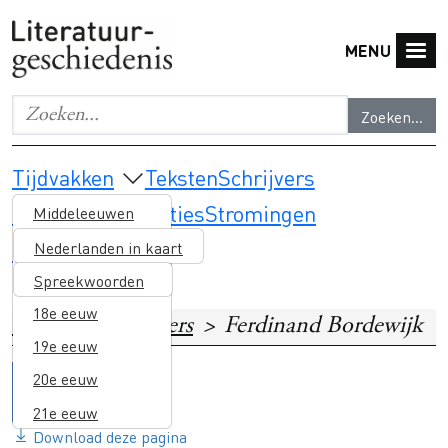
Overslaan en naar de inhoud gaan
MENU
Zoeken...
Geef de woorden op waar je naar wilt zoeken.
Main navigation
Tijdvakken
Teksten
Schrijvers
Thema's & selecties
Stromingen
Middeleeuwen
Lesmateriaal
16e eeuw
Nederlanden in kaart
17e eeuw
Spreekwoorden
18e eeuw
Home
Schrijvers
Ferdinand Bordewijk
19e eeuw
20e eeuw
21e eeuw
Download deze pagina