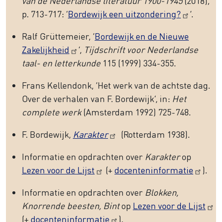
van de Nederlandse literatuur 1900-1945
(2018),
p. 713-717: ‘
Bordewijk een uitzondering?
’.
Ralf Grüttemeier, ‘
Bordewijk en de Nieuwe
Zakelijkheid
’,
Tijdschrift voor Nederlandse
taal- en letterkunde
115 (1999) 334-355.
Frans Kellendonk, ‘Het werk van de achtste dag.
Over de verhalen van F. Bordewijk’, in:
Het
complete werk
(Amsterdam 1992) 725-748.
F. Bordewijk,
Karakter
(Rotterdam 1938).
Informatie en opdrachten over
Karakter
op
Lezen voor de Lijst
(+
docenteninformatie
).
Informatie en opdrachten over
Blokken,
Knorrende beesten, Bint
op
Lezen voor de Lijst
(+
docenteninformatie
).