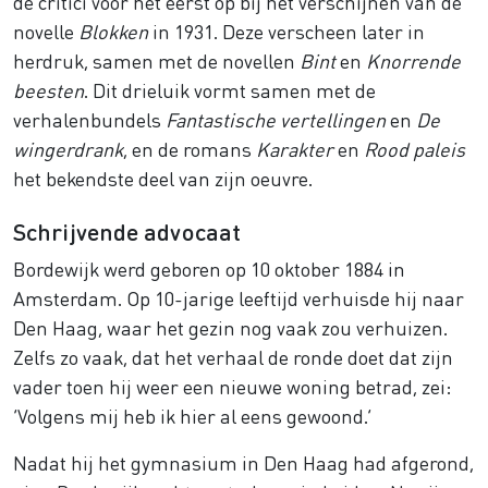
de critici voor het eerst op bij het verschijnen van de
novelle
Blokken
in 1931. Deze verscheen later in
herdruk, samen met de novellen
Bint
en
Knorrende
beesten
. Dit drieluik vormt samen met de
verhalenbundels
Fantastische vertellingen
en
De
wingerdrank
, en de romans
Karakter
en
Rood paleis
het bekendste deel van zijn oeuvre.
Schrijvende advocaat
Bordewijk werd geboren op 10 oktober 1884 in
Amsterdam. Op 10-jarige leeftijd verhuisde hij naar
Den Haag, waar het gezin nog vaak zou verhuizen.
Zelfs zo vaak, dat het verhaal de ronde doet dat zijn
vader toen hij weer een nieuwe woning betrad, zei:
‘Volgens mij heb ik hier al eens gewoond.’
Nadat hij het gymnasium in Den Haag had afgerond,