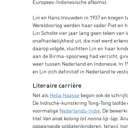
Europees-Indonesische afkomst.
Lin en Hans trouwden in 1937 en kregen t
Wereldoorlog werden haar vader Piet en 
Lin Scholte vier jaar lang geen teken van 
onafhankelijkheid uit, die niet werd erke
daarop volgde, vluchtten Lin en haar kin
aan de Birma-spoorweg had verricht, ging 
weer tussen Nederland en Indonesië. In 1
en Lin zich definitief in Nederland te ves
Literaire carrière
Net als
Hella Haasse
begon ook de schrijfc
De Indische-kunstkring Tong-Tong loofde e
voormalige
Nederlands-Indië
. De bewerk
titel
Van anak kolong tot nonna lip-lap
. ‘A
opgegroeide soldatenkinderen, terwijl ‘n