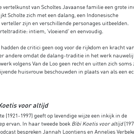
e vertelkunst van Scholtes Javaanse familie een grote in
lijkt Scholte zich met een dalang, een Indonesische
 verteller zijn en verschillende personages uitbeelden.
verteltraditie: intiem, ‘vloeiend’ en eenvoudig.
 hadden de critici geen oog voor de rijkdom en kracht va
er andere omdat de dalang-traditie in het werk nauwelij
 werk volgens Van de Loo geen recht en uitten zich soms 
hrijvende huisvrouw beschouwden in plaats van als een e
Koetis voor altijd
e (1921-1997) geeft op levendige wijze een inkijk in de
eep ervan. In haar tweede boek
Bibi Koetis voor altijd
(197
ze podcast bespreken Jannah Loontjens en Annelies Verbek