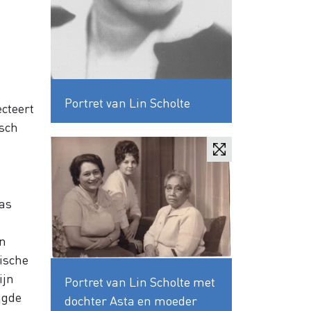
Portret van Lin Scholte
ecteert
isch
was
en
dische
ijn
Portret van Lin Scholte met
ngde
dochter Asta en moeder