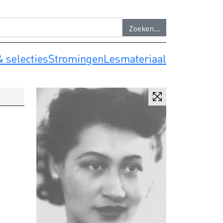
 selecties
Stromingen
Lesmateriaal