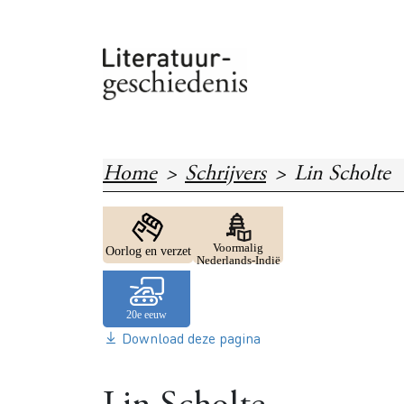
Overslaan en naar de inhoud gaan
Home
Schrijvers
Lin Scholte
Image
Image
Voormalig
Oorlog en verzet
Nederlands-Indië
Download deze pagina