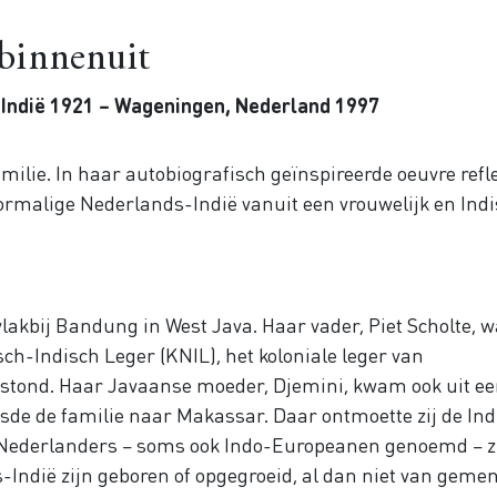
 binnenuit
-Indië 1921 – Wageningen, Nederland 1997
milie. In haar autobiografisch geïnspireerde oeuvre refl
oormalige Nederlands-Indië vanuit een vrouwelijk en Ind
vlakbij Bandung in West Java. Haar vader, Piet Scholte, 
ch-Indisch Leger (KNIL), het koloniale leger van
bestond. Haar Javaanse moeder, Djemini, kwam ook uit e
uisde de familie naar Makassar. Daar ontmoette zij de In
 Nederlanders – soms ook Indo-Europeanen genoemd – z
Indië zijn geboren of opgegroeid, al dan niet van geme