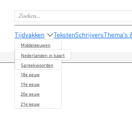
Zoeken...
Geef de woorden op waar je naar wilt zoeken.
Main navigation
Tijdvakken
Teksten
Schrijvers
Thema's &
Middeleeuwen
16e eeuw
Nederlanden in kaart
17e eeuw
Spreekwoorden
18e eeuw
19e eeuw
20e eeuw
21e eeuw