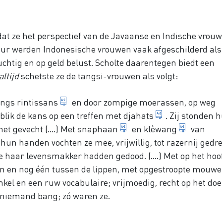
dat ze het perspectief van de Javaanse en Indische vrou
atuur werden Indonesische vrouwen vaak afgeschilderd als
chtig en op geld belust. Scholte daarentegen biedt een
altijd
schetste ze de tangsi-vrouwen als volgt:
in het oerwoud gehakte paadjes
langs
rintissans
en door zompige moerassen, op weg
de rebellen
nblik de kans op een treffen met
djahats
. Zij stonden 
geweer
sabel
et gevecht (....) Met
snaphaan
en
klèwang
van
un handen vochten ze mee, vrijwillig, tot razernij gedr
 haar levensmakker hadden gedood. (....) Met op het hoo
ken en nog één tussen de lippen, met opgestroopte mouwe
nkel en een ruw vocabulaire; vrijmoedig, recht op het doe
n niemand bang; zó waren ze.