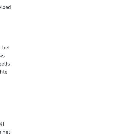
vloed
n het
ks
zelfs
chte
4)
e het