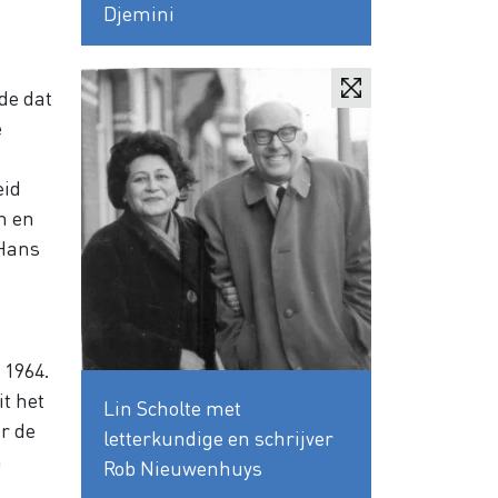
Djemini
de dat
e
eid
n en
 Hans
 1964.
t het
Lin Scholte met
r de
letterkundige en schrijver
n
Rob Nieuwenhuys