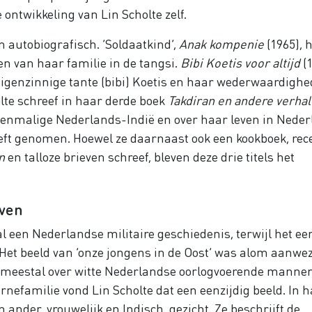
e ontwikkeling van Lin Scholte zelf.
 autobiografisch. ‘Soldaatkind’,
Anak kompenie
(1965), 
en van haar familie in de tangsi.
Bibi Koetis voor altijd
(1
igenzinnige tante (bibi) Koetis en haar wederwaardigh
olte schreef in haar derde boek
Takdiran en andere verha
oenmalige Nederlands-Indië en over haar leven in Neder
eeft genomen. Hoewel ze daarnaast ook een kookboek, rec
n
en talloze brieven schreef, bleven deze drie titels het
even
l een Nederlandse militaire geschiedenis, terwijl het ee
Het beeld van ‘onze jongens in de Oost’ was alom aanwez
 meestal over witte Nederlandse oorlogvoerende mannen
nefamilie vond Lin Scholte dat een eenzijdig beeld. In 
 ander, vrouwelijk en Indisch, gezicht. Ze beschrijft de