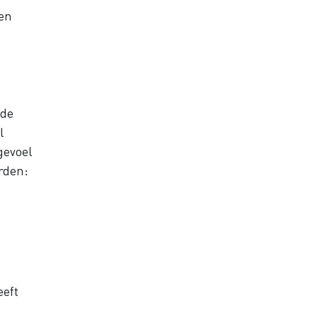
len
 de
l
gevoel
rden:
eeft