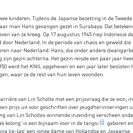
wee kinderen. Tijdens de Japanse bezetting in de Tweede
haar man Hans gevangen gezet in Surabaya. Dat beteken
leven van ze kreeg. Op 17 augustus 1945 riep Indonesië d
nd door Nederland. In de periode van chaos en geweld die
deren naar Nederland. Hans, die onder andere dwangarb
zijn gezin achterna. Het gezin reisde een paar jaar hee
950 werd het KNIL opgeheven en een jaar later besloten
tigen, waar ze de rest van hun leven woonden.
arrière van Lin Scholte met een prijsvraag die ze won, in
en prijs uit voor geschriften over jeugdherinneringen ui
ing van Lin Scholtes winnende inzending verscheen onde
kazerne
nak kolong’ is een bijnaam voor in de
tangsi
geboren e
onna lip-lap’ een jonge dame van Hollandse en Javaanse