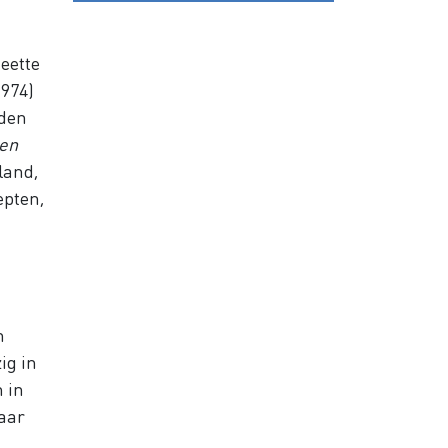
heette
974)
eden
len
land,
epten,
n
ig in
 in
haar