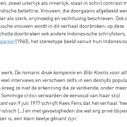
, zowel uiterlijk als innerlijk, staat in schril contrast 
Indische bellettrie. Vrouwen, die doorgaans afgebeeld we
ier als sterk, vrijmoedig en vechtlustig beschreven. Ook 
sche vrouwen wordt in dit verhaal doorbroken: op deze
holte doorbraken ook andere Indonesische schrijfsters,
 gareel
(1940), het stereotype beeld vanuit hun Indonesis
es werk. De romans
Anak kompenie
en
Bibi Koetis voor alt
veel interviews en verscheen zelfs in een destijds popul
 kreeg ze niet de erkenning die ze verdiende, onder mee
ef. Sommige critici verwarden de eenvoud van haar stijl
rant
van 9 juli 1977 schrijft Kees Fens dat het verhaal ‘he
istisch (…) en met gevoeligheden die wel erg privé blijve
er is, een klein beetje gênant zijn.’