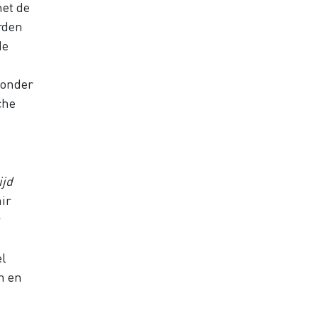
met de
rden
de
 onder
che
ijd
air
r
el
n en