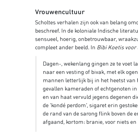
Vrouwencultuur
Scholtes verhalen zijn ook van belang om
beschreef. In de koloniale Indische liter
sensueel, hoerig, onbetrouwbaar, wraakzu
compleet ander beeld. In
Bibi Koetis voor 
Dagen-, wekenlang gingen ze te voet 
naar een vesting of bivak, met elk oge
mannen letterlijk bij in het heetst van h
gevallen kameraden of echtgenoten in h
en van haat vervuld jegens degenen die
de ‘kondé perdom’, sigaret erin gesto
de rand van de sarong flink boven de e
afgaand, kortom: branie, voor niets e