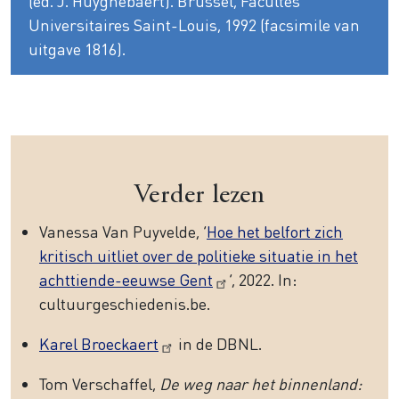
(ed. J. Huyghebaert). Brussel, Facultés
Universitaires Saint-Louis, 1992 (facsimile van
uitgave 1816).
Verder lezen
Vanessa Van Puyvelde, ‘
Hoe het belfort zich
kritisch uitliet over de politieke situatie in het
achttiende-eeuwse Gent
’, 2022. In:
cultuurgeschiedenis.be.
Karel Broeckaert
in de DBNL.
Tom Verschaffel,
De weg naar het binnenland: