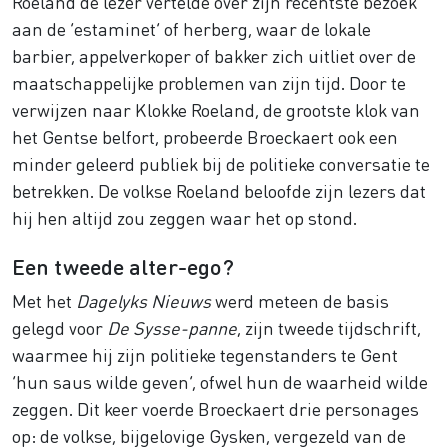
Roeland de lezer vertelde over zijn recentste bezoek
aan de ‘estaminet’ of herberg, waar de lokale
barbier, appelverkoper of bakker zich uitliet over de
maatschappelijke problemen van zijn tijd. Door te
verwijzen naar Klokke Roeland, de grootste klok van
het Gentse belfort, probeerde Broeckaert ook een
minder geleerd publiek bij de politieke conversatie te
betrekken. De volkse Roeland beloofde zijn lezers dat
hij hen altijd zou zeggen waar het op stond.
Een tweede alter-ego?
Met het
Dagelyks Nieuws
werd meteen de basis
gelegd voor
De Sysse-panne
, zijn tweede tijdschrift,
waarmee hij zijn politieke tegenstanders te Gent
‘hun saus wilde geven’, ofwel hun de waarheid wilde
zeggen. Dit keer voerde Broeckaert drie personages
op: de volkse, bijgelovige Gysken, vergezeld van de