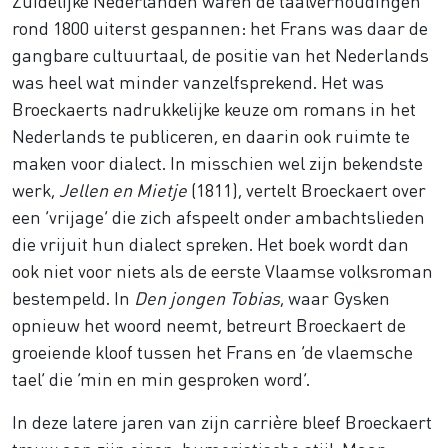
Zuidelijke Nederlanden waren de taalverhoudingen
rond 1800 uiterst gespannen: het Frans was daar de
gangbare cultuurtaal, de positie van het Nederlands
was heel wat minder vanzelfsprekend. Het was
Broeckaerts nadrukkelijke keuze om romans in het
Nederlands te publiceren, en daarin ook ruimte te
maken voor dialect. In misschien wel zijn bekendste
werk,
Jellen en Mietje
(1811), vertelt Broeckaert over
een ‘vrijage’ die zich afspeelt onder ambachtslieden
die vrijuit hun dialect spreken. Het boek wordt dan
ook niet voor niets als de eerste Vlaamse volksroman
bestempeld. In
Den jongen Tobias
, waar Gysken
opnieuw het woord neemt, betreurt Broeckaert de
groeiende kloof tussen het Frans en ‘de vlaemsche
tael’ die ‘min en min gesproken word’.
In deze latere jaren van zijn carrière bleef Broeckaert