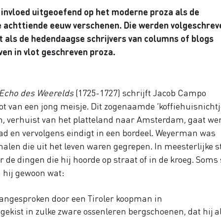
l invloed uitgeoefend op het moderne proza als de
 de achttiende eeuw verschenen. Die werden volgeschrev
t als de hedendaagse schrijvers van columns of blogs
ven in vlot geschreven proza.
Echo des Weerelds
(1725-1727) schrijft Jacob Campo
ot van een jong meisje. Dit zogenaamde ‘koffiehuisnichtj
even, verhuist van het platteland naar Amsterdam, gaat we
tad en vervolgens eindigt in een bordeel. Weyerman was
halen die uit het leven waren gegrepen. In meesterlijke st
r de dingen die hij hoorde op straat of in de kroeg. Soms 
n hij gewoon wat:
 aangesproken door een Tiroler koopman in
ekist in zulke zware ossenleren bergschoenen, dat hij al