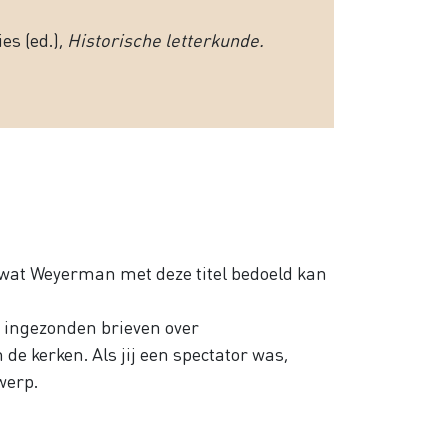
es (ed.),
Historische letterkunde.
t wat Weyerman met deze titel bedoeld kan
 ingezonden brieven over
de kerken. Als jij een spectator was,
werp.