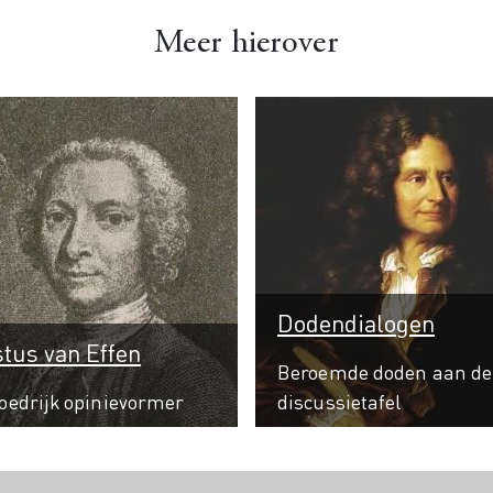
Meer hierover
Dodendialogen
tus van Effen
Beroemde doden aan de
loedrijk opinievormer
discussietafel