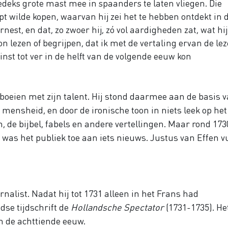
deks grote mast mee in spaanders te laten vliegen. Die
t wilde kopen, waarvan hij zei het te hebben ontdekt in 
est, en dat, zo zwoer hij, zó vol aardigheden zat, wat hij
 lezen of begrijpen, dat ik met de vertaling ervan de lez
minst tot ver in de helft van de volgende eeuw kon
 boeien met zijn talent. Hij stond daarmee aan de basis 
e mensheid, en door de ironische toon in niets leek op het
n, de bijbel, fabels en andere vertellingen. Maar rond 173
as het publiek toe aan iets nieuws. Justus van Effen v
alist. Nadat hij tot 1731 alleen in het Frans had
dse tijdschrift de
Hollandsche Spectator
(1731-1735). He
an de achttiende eeuw.