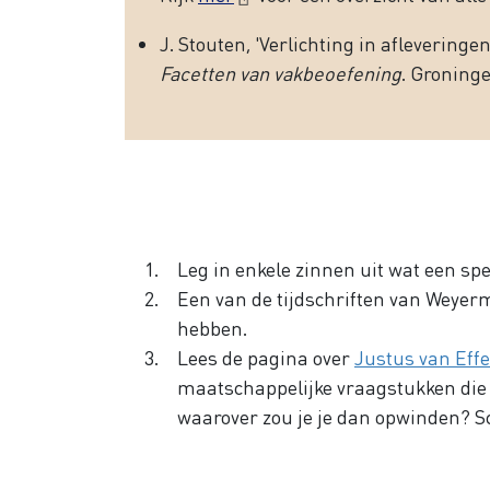
J. Stouten, 'Verlichting in afleveringen
Facetten van vakbeoefening
. Groninge
Leg in enkele zinnen uit wat een spe
Een van de tijdschriften van Weyerm
hebben.
Lees de pagina over
Justus van Eff
maatschappelijke vraagstukken die to
waarover zou je je dan opwinden? Sc