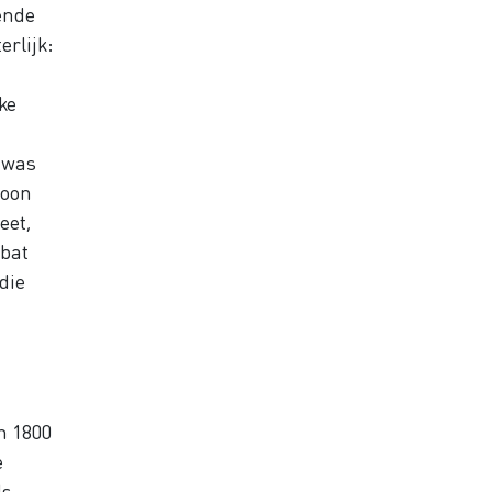
ende
erlijk:
ke
 was
woon
eet,
ebat
die
n 1800
e
s,