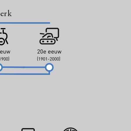
perk
eeuw
20e eeuw
1900)
(1901-2000)