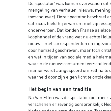
De ‘spectator’ was komen overwaaien uit E
mengeling van verhalen, nieuws, meningen e
toeschouwer). Deze spectator beschreef e
satiricus hield hij ervan om met zijn essa
onderwerpen. Dat konden Franse asielzoek
koophandel of de vraag wat nu echte Holl
nieuw – met correspondenten en ingezond
door hemzelf geschreven, maar toch ontst
en wat in tijden van sociale media helem
waarin de nieuwsconsument verschillende
manier wordt aangespoord om zélf na te de
waarheid door zijn eigen licht te ontdekken
Het begin van een traditie
Na Van Effen was de spectator niet meer 
verschenen er zeventig oorspronkelijk Nede
Nederlanden waren dat er zeven. Tezamen m