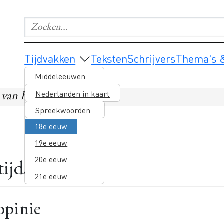
Zoeken...
Geef de woorden op waar je naar wilt zoeken.
Main navigation
Tijdvakken
Teksten
Schrijvers
Thema's &
Middeleeuwen
16e eeuw
Nederlanden in kaart
an het tijdschrift
17e eeuw
Spreekwoorden
18e eeuw
19e eeuw
20e eeuw
ijdschrift
21e eeuw
opinie