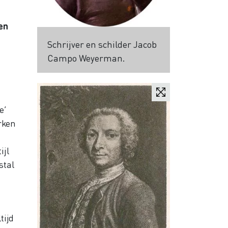
en
Schrijver en schilder Jacob
Campo Weyerman.
e’
rken
ijl
stal
tijd