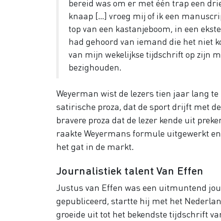
bereid was om er met één trap een drie
knaap […] vroeg mij of ik een manuscrip
top van een kastanjeboom, in een ekstern
had gehoord van iemand die het niet kon
van mijn wekelijkse tijdschrift op zijn 
bezighouden.
Weyerman wist de lezers tien jaar lang te
satirische proza, dat de sport drijft met d
bravere proza dat de lezer kende uit preke
raakte Weyermans formule uitgewerkt en w
het gat in de markt.
Journalistiek talent Van Effen
Justus van Effen was een uitmuntend journ
gepubliceerd, startte hij met het Nederlan
groeide uit tot het bekendste tijdschrift v