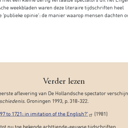
sche weekbladen waren deze literaire tijdschriften heel
e ‘publieke opinie’: de manier waarop mensen dachten o
Verder lezen
 eerste aflevering van De Hollandsche spectator verschij
eschiedenis
. Groningen 1993, p. 318-322.
7 to 1721: in imitation of the English?’
(1981)
 tot nu toe bekende achttiende-eeuwse tijdschriften.