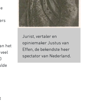
de
ers
Jurist, vertaler en
opiniemaker Justus van
van het
Effen, de bekendste heer
 veel
spectator van Nederland.
0
ulde
t