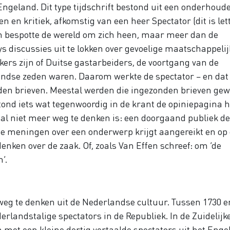
ngeland. Dit type tijdschrift bestond uit een onderhoud
n kritiek, afkomstig van een heer Spectator (dit is lett
n bespotte de wereld om zich heen, maar meer dan de
ys discussies uit te lokken over gevoelige maatschappelij
ers zijn of Duitse gastarbeiders, de voortgang van de
andse zeden waren. Daarom werkte de spectator – en dat
en brieven. Meestal werden die ingezonden brieven ge
ond iets wat tegenwoordig in de krant de opiniepagina h
aal niet meer weg te denken is: een doorgaand publiek d
 meningen over een onderwerp krijgt aangereikt en op 
nken over de zaak. Of, zoals Van Effen schreef: om ‘de
’.
weg te denken uit de Nederlandse cultuur. Tussen 1730 e
rlandstalige spectators in de Republiek. In de Zuidelijk
et een kleine dertig vertaalde spectators uit het Engel