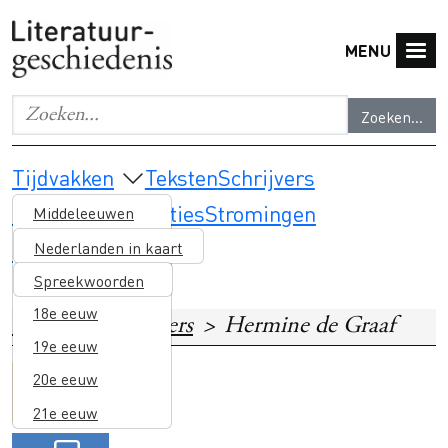
Overslaan en naar de inhoud gaan
MENU
Zoeken...
Geef de woorden op waar je naar wilt zoeken.
Main navigation
Tijdvakken
Teksten
Schrijvers
Thema's & selecties
Stromingen
Middeleeuwen
Lesmateriaal
16e eeuw
Nederlanden in kaart
17e eeuw
Spreekwoorden
18e eeuw
Home
Schrijvers
Hermine de Graaf
19e eeuw
20e eeuw
Image
Gender en
21e eeuw
identiteit