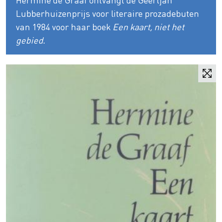
Lubberhuizenprijs voor literaire prozadebuten
van 1984 voor haar boek
Een kaart, niet het
gebied
.