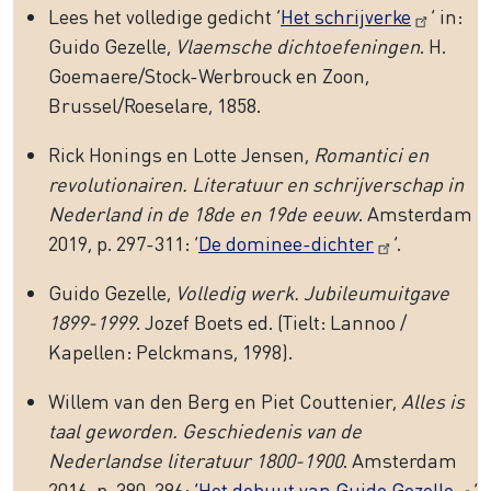
Lees het volledige gedicht ‘
Het schrijverke
’ in:
Guido Gezelle,
Vlaemsche dichtoefeningen
. H.
Goemaere/Stock-Werbrouck en Zoon,
Brussel/Roeselare, 1858.
Rick Honings en Lotte Jensen,
Romantici en
revolutionairen. Literatuur en schrijverschap in
Nederland in de 18de en 19de eeuw
. Amsterdam
2019, p. 297-311: ‘
De dominee-dichter
’.
Guido Gezelle,
Volledig werk. Jubileumuitgave
1899-1999
. Jozef Boets ed. (Tielt: Lannoo /
Kapellen: Pelckmans, 1998).
Willem van den Berg en Piet Couttenier,
Alles is
taal geworden. Geschiedenis van de
Nederlandse literatuur 1800-1900
. Amsterdam
2016, p. 390-396:
‘Het debuut van Guido Gezelle
’