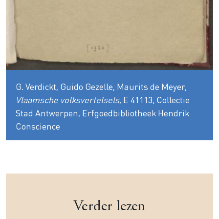
G. Verdickt, Guido Gezelle, Maurits de Meyer,
Vlaamsche volksvertelsels
, E 41113, Collectie
Stad Antwerpen, Erfgoedbibliotheek Hendrik
Conscience
Verder lezen