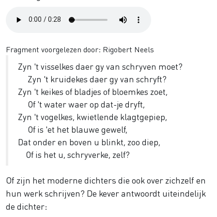
Audio
file
Fragment voorgelezen door: Rigobert Neels
Zyn 't visselkes daer gy van schryven moet?
Zyn 't kruidekes daer gy van schryft?
Zyn 't keikes of bladjes of bloemkes zoet,
Of 't water waer op dat-je dryft,
Zyn 't vogelkes, kwietlende klagtgepiep,
Of is 'et het blauwe gewelf,
Dat onder en boven u blinkt, zoo diep,
Of is het u, schryverke, zelf?
Of zijn het moderne dichters die ook over zichzelf en
hun werk schrijven? De kever antwoordt uiteindelijk
de dichter: