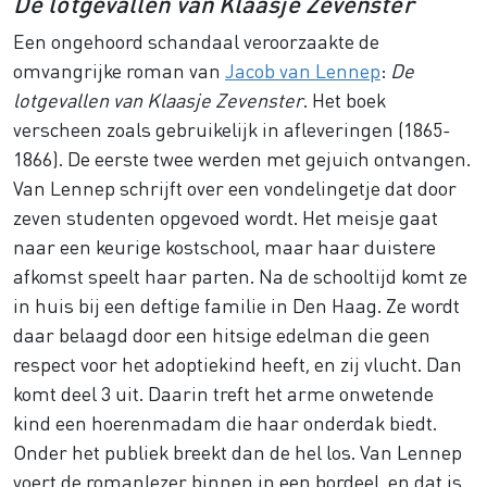
De lotgevallen van Klaasje Zevenster
Een ongehoord schandaal veroorzaakte de
omvangrijke roman van
Jacob van Lennep
:
De
lotgevallen van Klaasje Zevenster
. Het boek
verscheen zoals gebruikelijk in afleveringen (1865-
1866). De eerste twee werden met gejuich ontvangen.
Van Lennep schrijft over een vondelingetje dat door
zeven studenten opgevoed wordt. Het meisje gaat
naar een keurige kostschool, maar haar duistere
afkomst speelt haar parten. Na de schooltijd komt ze
in huis bij een deftige familie in Den Haag. Ze wordt
daar belaagd door een hitsige edelman die geen
respect voor het adoptiekind heeft, en zij vlucht. Dan
komt deel 3 uit. Daarin treft het arme onwetende
kind een hoerenmadam die haar onderdak biedt.
Onder het publiek breekt dan de hel los. Van Lennep
voert de romanlezer binnen in een bordeel, en dat is