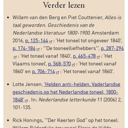
Verder lezen
Willem van den Berg en Piet Couttenier,
Alles is
taal geworden. Geschiedenis van de
Nederlandse literatuur 1800-1900
. Amsterdam
2016,
p. 125-144
: ‘Het toneel tot ongeveer 1840’,
p. 174-184
: ‘“De tooneelliefhebbers”’,
p. 287-294
: ‘Het toneel vanaf 1840’,
p. 465-478
: ‘Het
Vlaams toneel’,
p. 568-570
: ‘Het toneel vanaf
1860’ en
p. 706-714
: ‘Het toneel vanaf 1860’.
Lotte Jensen,
‘Helden anti-helden. Vaderlandse
geschiedenis op het Nederlandse toneel, 1800-
1848’
. In:
Nederlandse letterkunde
11 (2006) 2,
101-135.
Rick Honings, ‘“Der Keerlen God” op het toneel.
Willem Bilderdijks treurspel Floris de Vijfde