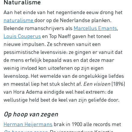
Naturalisme
Aan het einde van het negentiende eeuw drong het
naturalisme
door op de Nederlandse planken.
Bekende romanschrijvers als
Marcellus Emants
,
Louis Couperus
en Top Naeff gaven het toneel
nieuwe impulsen. Ze schreven vanuit een
pessimistische levensvisie: ze gingen er vanuit dat
de mens erfelijk bepaald was en dat deze maar
weinig invloed kon uitoefenen op zijn eigen
levensloop. Het wemelde van de ongelukkige liefdes
en meestal liep het stuk slecht af.
Een visioen
(1896)
van Hora Adema eindigde wel heel extreem: de
wellustige held beet de keel van zijn geliefde door.
Op hoop van zegen
Herman Heijermans
brak in 1900 alle records met
Op hoop van zegen
. De vissersweduwe Kniertje