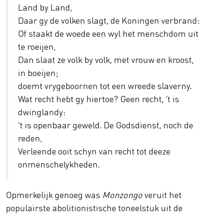
Land by Land,
Daar gy de volken slagt, de Koningen verbrand:
Of staakt de woede een wyl het menschdom uit
te roeijen,
Dan slaat ze volk by volk, met vrouw en kroost,
in boeijen;
doemt vrygeboornen tot een wreede slaverny.
Wat recht hebt gy hiertoe? Geen recht, ’t is
dwinglandy:
’t is openbaar geweld. De Godsdienst, noch de
reden,
Verleende ooit schyn van recht tot deeze
onmenschelykheden.
Opmerkelijk genoeg was
Monzongo
veruit het
populairste abolitionistische toneelstuk uit de