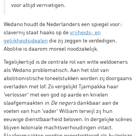
voor altijd vernietigen.
Wedano houdt de Nederlanders een spiegel voor:
slavernij staat haaks op de
vrijheids- en
gelijkheidsidealen
die zij zeggen te verdedigen.
Abolitie is daarom moreel noodzakelijk.
Tegelijkertijd is de centrale rol van witte weldoeners
als Wedano problematisch. Aan het slot van
abolitionistische toneelstukken worden zij doorgaans
overladen met lof. Zo vergelijkt Tjampakka haar
'verlosser' met een god op aarde en knielen
slaafgemaakten in
De negers
dankbaar aan de
voeten van hun 'vader' William terwijl zij hun
eeuwige dienstbaarheid beloven. In dergelijke scènes
blijven koloniale machtsverhoudingen intact.
Slaafgemaakten worden geportretteerd als hulpeloze