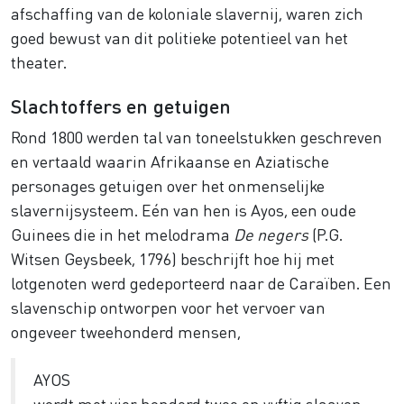
afschaffing van de koloniale slavernij, waren zich
goed bewust van dit politieke potentieel van het
theater.
Slachtoffers en getuigen
Rond 1800 werden tal van toneelstukken geschreven
en vertaald waarin Afrikaanse en Aziatische
personages getuigen over het onmenselijke
slavernijsysteem. Eén van hen is Ayos, een oude
Guinees die in het melodrama
De negers
(P.G.
Witsen Geysbeek, 1796) beschrijft hoe hij met
lotgenoten werd gedeporteerd naar de Caraïben. Een
slavenschip ontworpen voor het vervoer van
ongeveer tweehonderd mensen,
AYOS
wordt met vier honderd twee en vyftig slaaven