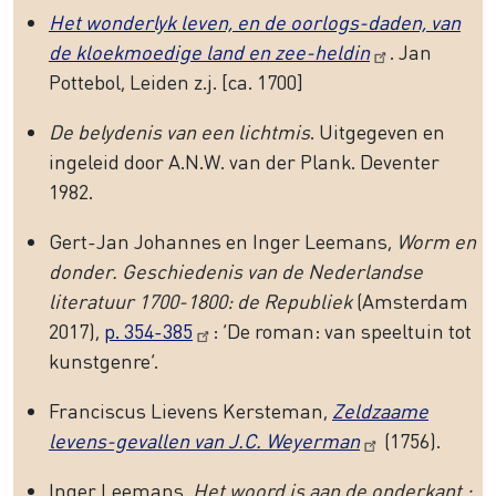
Het wonderlyk leven, en de oorlogs-daden, van
de kloekmoedige land en zee-heldin
. Jan
Pottebol, Leiden z.j. [ca. 1700]
De belydenis van een lichtmis
. Uitgegeven en
ingeleid door A.N.W. van der Plank. Deventer
1982.
Gert-Jan Johannes en Inger Leemans,
Worm en
donder. Geschiedenis van de Nederlandse
literatuur 1700-1800: de Republiek
(Amsterdam
2017),
p. 354-385
: ‘De roman: van speeltuin tot
kunstgenre’.
Franciscus Lievens Kersteman,
Zeldzaame
levens-gevallen van J.C. Weyerman
(1756).
Inger Leemans,
Het woord is aan de onderkant :