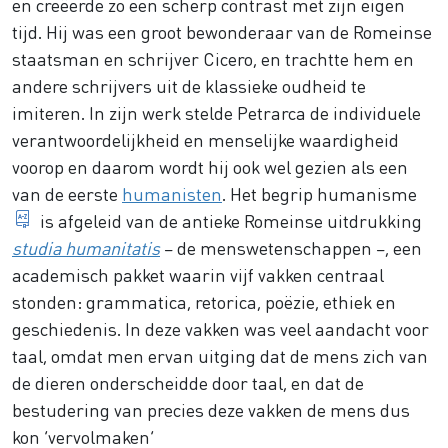
en creëerde zo een scherp contrast met zijn eigen
tijd. Hij was een groot bewonderaar van de Romeinse
staatsman en schrijver Cicero, en trachtte hem en
andere schrijvers uit de klassieke oudheid te
imiteren. In zijn werk stelde Petrarca de individuele
verantwoordelijkheid en menselijke waardigheid
voorop en daarom wordt hij ook wel gezien als een
van de eerste
humanisten
. Het begrip
humanisme
filosofische stroming die individuele verantwoordel
is afgeleid van de antieke Romeinse uitdrukking
studia humanitatis
– de menswetenschappen –, een
academisch pakket waarin vijf vakken centraal
stonden: grammatica, retorica, poëzie, ethiek en
geschiedenis. In deze vakken was veel aandacht voor
taal, omdat men ervan uitging dat de mens zich van
de dieren onderscheidde door taal, en dat de
bestudering van precies deze vakken de mens dus
kon ‘vervolmaken’