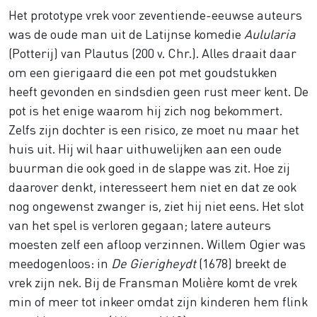
Het prototype vrek voor zeventiende-eeuwse auteurs
was de oude man uit de Latijnse komedie
Aulularia
(Potterij) van Plautus (200 v. Chr.). Alles draait daar
om een gierigaard die een pot met goudstukken
heeft gevonden en sindsdien geen rust meer kent. De
pot is het enige waarom hij zich nog bekommert.
Zelfs zijn dochter is een risico, ze moet nu maar het
huis uit. Hij wil haar uithuwelijken aan een oude
buurman die ook goed in de slappe was zit. Hoe zij
daarover denkt, interesseert hem niet en dat ze ook
nog ongewenst zwanger is, ziet hij niet eens. Het slot
van het spel is verloren gegaan; latere auteurs
moesten zelf een afloop verzinnen. Willem Ogier was
meedogenloos: in
De Gierigheydt
(1678) breekt de
vrek zijn nek. Bij de Fransman Molière komt de vrek
min of meer tot inkeer omdat zijn kinderen hem flink