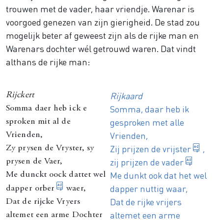
trouwen met de vader, haar vriendje. Warenar is
voorgoed genezen van zijn gierigheid. De stad zou
mogelijk beter af geweest zijn als de rijke man en
Warenars dochter wél getrouwd waren. Dat vindt
althans de rijke man:
Rijkaard
Rijckert
Somma, daar heb ik
Somma daer heb ick e
gesproken met alle
sproken mit al de
Vrienden,
Vrienden,
=Kla
Zij prijzen de
vrijster
,
Zy prysen de Vryster, sy
=Ware
zij prijzen de
vader
prysen de Vaer,
Me dunkt ook dat het wel
Me dunckt oock dattet wel
dapper nuttig waar,
zeer nuttig
dapper orber
waer,
Dat de rijke vrijers
Dat de rijcke Vryers
altemet een arme
altemet een arme Dochter