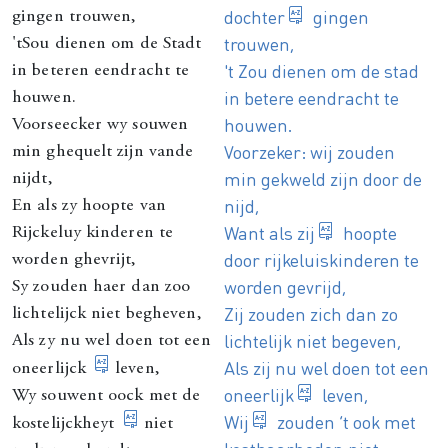
meisje
dochter
gingen
gingen trouwen,
trouwen,
'tSou dienen om de Stadt
't Zou dienen om de stad
in beteren eendracht te
in betere eendracht te
houwen.
houwen.
Voorseecker wy souwen
Voorzeker: wij zouden
min ghequelt zijn vande
min gekweld zijn door de
nijdt,
nijd,
En als zy hoopte van
=het arme me
Want als
zij
hoopte
Rijckeluy kinderen te
door rijkeluiskinderen te
worden ghevrijt,
worden gevrijd,
Sy zouden haer dan zoo
Zij zouden zich dan zo
lichtelijck niet begheven,
lichtelijk niet begeven,
Als zy nu wel doen tot een
Als zij nu wel doen tot een
onfatsoenlijk, oneerbaar
oneerlijck
leven,
onfatsoenlijk
oneerlijk
leven,
Wy souwent oock met de
=de rijken
Wij
zouden ‘t ook met
kostbaarheid van levenswijze, weelde
kostelijckheyt
niet