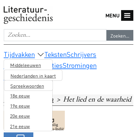
Overslaan en naar de inhoud gaan
MENU
Zoeken...
Geef de woorden op waar je naar wilt zoeken.
Main navigation
Tijdvakken
Teksten
Schrijvers
Thema's & selecties
Stromingen
Middeleeuwen
Lesmateriaal
16e eeuw
Nederlanden in kaart
17e eeuw
Spreekwoorden
18e eeuw
Home
Teksten
Het lied en de waarheid
19e eeuw
20e eeuw
Image
Image
Voormalig
21e eeuw
Kolonialisme
Nederlands-Indië