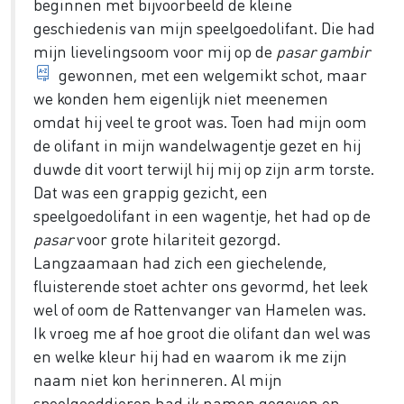
beginnen met bijvoorbeeld de kleine
geschiedenis van mijn speelgoedolifant. Die had
mijn lievelingsoom voor mij op de
pasar gambir
de grote pasar op het Koningsplein te Batavia (het
gewonnen, met een welgemikt schot, maar
we konden hem eigenlijk niet meenemen
omdat hij veel te groot was. Toen had mijn oom
de olifant in mijn wandelwagentje gezet en hij
duwde dit voort terwijl hij mij op zijn arm torste.
Dat was een grappig gezicht, een
speelgoedolifant in een wagentje, het had op de
pasar
voor grote hilariteit gezorgd.
Langzaamaan had zich een giechelende,
fluisterende stoet achter ons gevormd, het leek
wel of oom de Rattenvanger van Hamelen was.
Ik vroeg me af hoe groot die olifant dan wel was
en welke kleur hij had en waarom ik me zijn
naam niet kon herinneren. Al mijn
speelgoeddieren had ik namen gegeven en