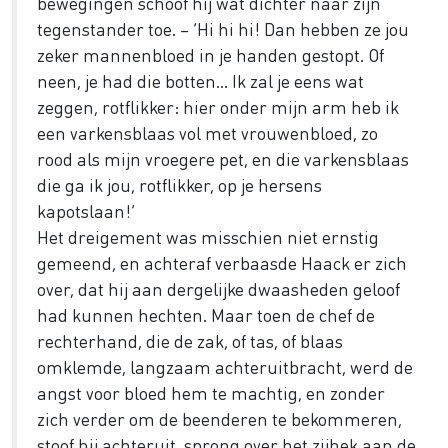
bewegingen schoof hij wat dichter naar zijn
tegenstander toe. – ‘Hi hi hi! Dan hebben ze jou
zeker mannenbloed in je handen gestopt. Of
neen, je had die botten... Ik zal je eens wat
zeggen, rotflikker: hier onder mijn arm heb ik
een varkensblaas vol met vrouwenbloed, zo
rood als mijn vroegere pet, en die varkensblaas
die ga ik jou, rotflikker, op je hersens
kapotslaan!’
Het dreigement was misschien niet ernstig
gemeend, en achteraf verbaasde Haack er zich
over, dat hij aan dergelijke dwaasheden geloof
had kunnen hechten. Maar toen de chef de
rechterhand, die de zak, of tas, of blaas
omklemde, langzaam achteruitbracht, werd de
angst voor bloed hem te machtig, en zonder
zich verder om de beenderen te bekommeren,
stoof hij achteruit, sprong over het zijhek aan de