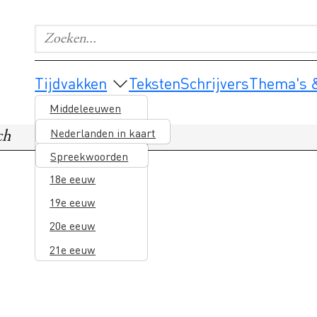
Zoeken...
Geef de woorden op waar je naar wilt zoeken.
Main navigation
Tijdvakken
Teksten
Schrijvers
Thema's &
Middeleeuwen
16e eeuw
Nederlanden in kaart
ch
17e eeuw
Spreekwoorden
18e eeuw
19e eeuw
20e eeuw
21e eeuw