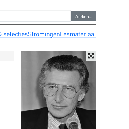
 selecties
Stromingen
Lesmateriaal