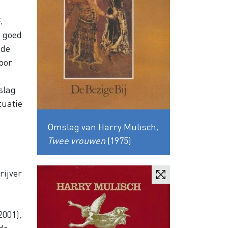
.
n goed
 de
voor
e
slag
tuatie
Omslag van Harry Mulisch,
Twee vrouwen
(1975)
rijver
2001),
de