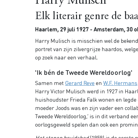
Harry Mulisch
Elk literair genre de baa
Haarlem, 29 juli 1927 - Amsterdam, 30 
Harry Mulisch is misschien wel de bekend
portret van zijn zilvergrijze haardos, wel
op zoek naar een verhaal.
'Ik bén de Tweede Wereldoorlog'
Samen met
Gerard Reve
en
W.F. Hermans
Harry Victor Mulisch werd in 1927 in Haarl
huishoudster Frieda Falk wonen en legde d
moeder Joods was en zijn vader een collabo
Tweede Wereldoorlog,’ is in dit verband e
oorlogsgeweld spelen dan ook een prominen
Het stenen bruidsbed
(1959) is de eerste