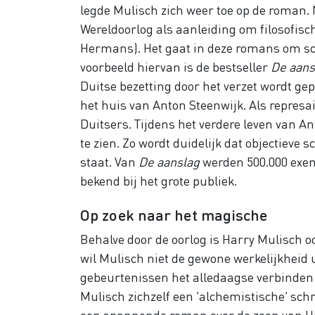
legde Mulisch zich weer toe op de roman. 
Wereldoorlog als aanleiding om filosofisch
Hermans). Het gaat in deze romans om sc
voorbeeld hiervan is de bestseller
De aans
Duitse bezetting door het verzet wordt gep
het huis van Anton Steenwijk. Als repres
Duitsers. Tijdens het verdere leven van An
te zien. Zo wordt duidelijk dat objectieve s
staat. Van
De aanslag
werden 500.000 exem
bekend bij het grote publiek.
Op zoek naar het magische
Behalve door de oorlog is Harry Mulisch o
wil Mulisch niet de gewone werkelijkheid 
gebeurtenissen het alledaagse verbinden
Mulisch zichzelf een ‘alchemistische’ sch
een spannende roman over de zoon van Hi