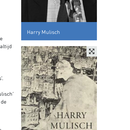
Harry Mulisch
de
altijd
’.
lisch’
 de
e