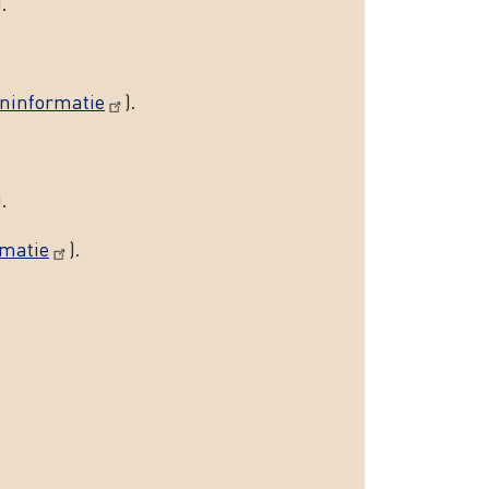
.
ninformatie
).
).
rmatie
).