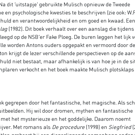
Na dit ‘uitstapje’ gebruikte Mulisch opnieuw de Tweede
e en psychologische kwesties te beschrijven (zie ook: W.F
huld en verantwoordelijkheid en om goed en kwaad. Ee
lag
(1982). Dit boek verhaalt over een aanslag die tijdens
leegd op de NSB’er Fake Ploeg. De buren leggen het lijk 
aille worden Antons ouders opgepakt en vermoord door d
ton krijgt de lezer verschillende perspectieven op de aan
chuld niet bestaat, maar afhankelijk is van hoe je in de si
plaren verkocht en het boek maakte Mulisch plotsklaps
ok gegrepen door het fantastische, het magische. Als sch
uitbeelden. Hij wil door dromen, mythen en fantastische
 met het mysterieuze en het goddelijke. Daarom noemt
rijver. Met romans als
De procedure
(1998) en
Siegfried
(
tler, probeert hij een dieperliggende samenhang onder 