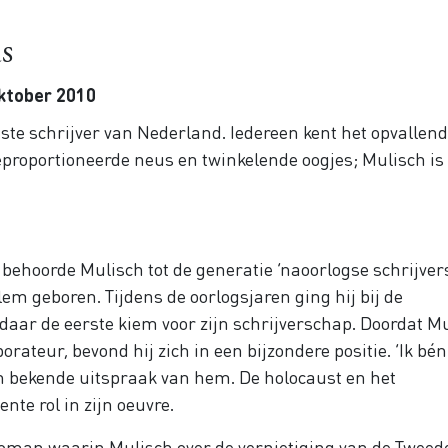
s
oktober 2010
ste schrijver van Nederland. Iedereen kent het opvallen
geproportioneerde neus en twinkelende oogjes; Mulisch is 
behoorde Mulisch tot de generatie ‘naoorlogse schrijvers
em geboren. Tijdens de oorlogsjaren ging hij bij de
aar de eerste kiem voor zijn schrijverschap. Doordat Mu
rateur, bevond hij zich in een bijzondere positie. ‘Ik bén
en bekende uitspraak van hem. De holocaust en het
te rol in zijn oeuvre.
 roman waarin Mulisch over de vernietiging van de Tweed