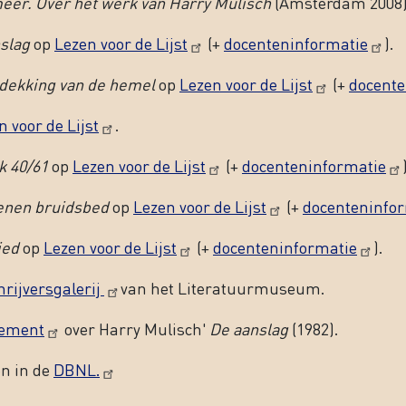
er. Over het werk van Harry Mulisch
(Amsterdam 2008)
slag
op
Lezen voor de Lijst
(+
docenteninformatie
).
dekking van de hemel
op
Lezen voor de Lijst
(+
docente
n voor de Lijst
.
k 40/61
op
Lezen voor de Lijst
(+
docenteninformatie
enen bruidsbed
op
Lezen voor de Lijst
(+
docenteninfo
ied
op
Lezen voor de Lijst
(+
docenteninformatie
).
hrijversgalerij
van het Literatuurmuseum.
ement
over Harry Mulisch'
De aanslag
(1982).
en in de
DBNL.