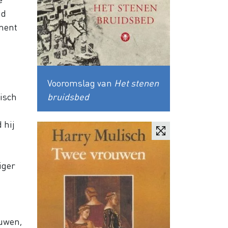
ad
ement
Vooromslag van
Het stenen
lisch
bruidsbed
 hij
iger
ouwen,