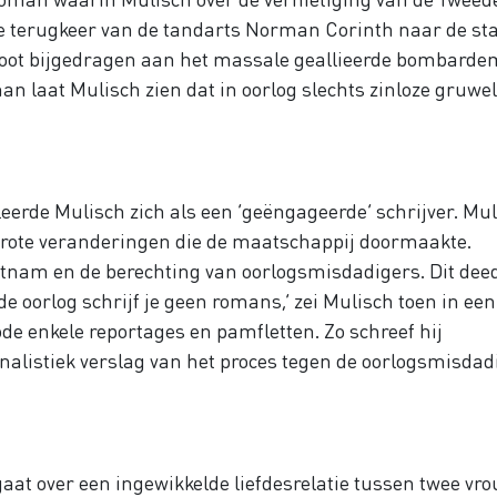
 de terugkeer van de tandarts Norman Corinth naar de st
 piloot bijgedragen aan het massale geallieerde bombard
man laat Mulisch zien dat in oorlog slechts zinloze gruwel
ileerde Mulisch zich als een ‘geëngageerde’ schrijver. Mu
e grote veranderingen die de maatschappij doormaakte.
etnam en de berechting van oorlogsmisdadigers. Dit deed
de oorlog schrijf je geen romans,’ zei Mulisch toen in een
iode enkele reportages en pamfletten. Zo schreef hij
rnalistiek verslag van het proces tegen de oorlogsmisdad
gaat over een ingewikkelde liefdesrelatie tussen twee vr