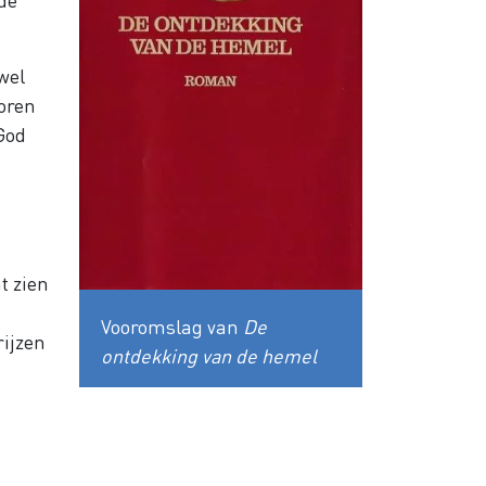
wel
koren
God
t zien
Vooromslag van
De
rijzen
ontdekking van de hemel