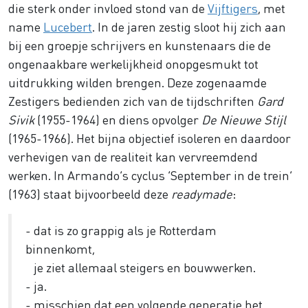
die sterk onder invloed stond van de
Vijftigers
, met
name
Lucebert
. In de jaren zestig sloot hij zich aan
bij een groepje schrijvers en kunstenaars die de
ongenaakbare werkelijkheid onopgesmukt tot
uitdrukking wilden brengen. Deze zogenaamde
Zestigers bedienden zich van de tijdschriften
Gard
Sivik
(1955-1964) en diens opvolger
De Nieuwe Stijl
(1965-1966). Het bijna objectief isoleren en daardoor
verhevigen van de realiteit kan vervreemdend
werken. In Armando’s cyclus ‘September in de trein’
(1963) staat bijvoorbeeld deze
readymade
:
- dat is zo grappig als je Rotterdam
binnenkomt,
je ziet allemaal steigers en bouwwerken.
- ja.
- misschien dat een volgende generatie het