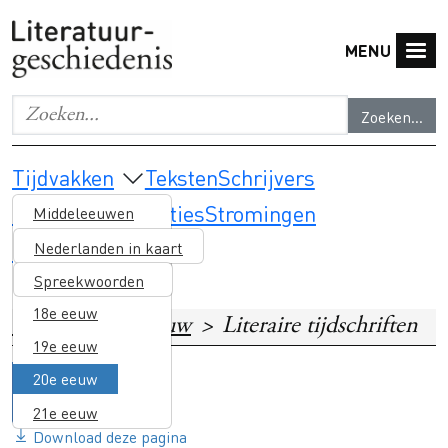
Overslaan en naar de inhoud gaan
MENU
Zoeken...
Geef de woorden op waar je naar wilt zoeken.
Main navigation
Tijdvakken
Teksten
Schrijvers
Thema's & selecties
Stromingen
Middeleeuwen
Lesmateriaal
16e eeuw
Nederlanden in kaart
17e eeuw
Spreekwoorden
18e eeuw
Home
20e eeuw
Literaire tijdschriften
19e eeuw
20e eeuw
21e eeuw
Download deze pagina