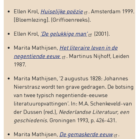
Ellen Krol,
Huiselijke poëzie
. Amsterdam 1999.
[Bloemlezing]. (Griffioenreeks).
Ellen Krol,
‘De gelukkige man’
(2001).
Marita Mathijsen,
Het literaire leven in de
negentiende eeuw
. Martinus Nijhoff, Leiden
1987.
Marita Mathijsen, ‘2 augustus 1828: Johannes
Nierstrasz wordt ten grave gedragen. De botsing
van twee typisch negentiende-eeuwse
literatuuropvattingen’. In: M.A. Schenkeveld-van
der Dussen (red.),
Nederlandse Literatuur, een
geschiedenis
. Groningen 1993, p. 426-431.
Marita Mathijsen,
De gemaskerde eeuw
.