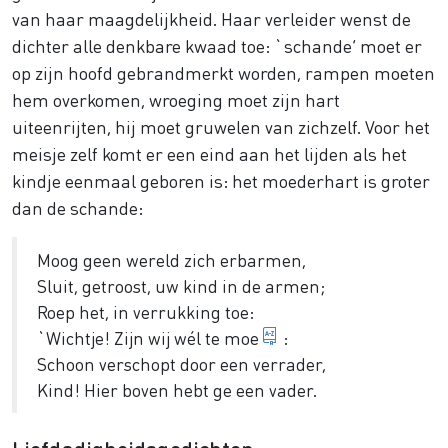
van haar maagdelijkheid. Haar verleider wenst de
dichter alle denkbare kwaad toe: `schande’ moet er
op zijn hoofd gebrandmerkt worden, rampen moeten
hem overkomen, wroeging moet zijn hart
uiteenrijten, hij moet gruwelen van zichzelf. Voor het
meisje zelf komt er een eind aan het lijden als het
kindje eenmaal geboren is: het moederhart is groter
dan de schande:
Moog geen wereld zich erbarmen,
Sluit, getroost, uw kind in de armen;
Roep het, in verrukking toe:
Laten wij opgewekt z
`Wichtje!
Zijn wij wél te moe
:
Schoon verschopt door een verrader,
Kind! Hier boven hebt ge een vader.
Liefdadigheidsgedichten